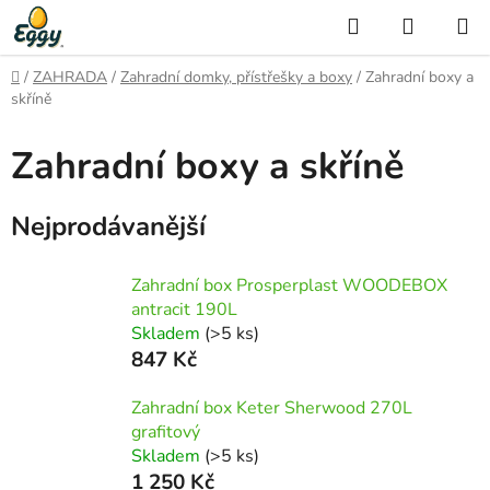
Přejít
Hledat
NÁKUP
na
KOŠÍK
obsah
Domů
/
ZAHRADA
/
Zahradní domky, přístřešky a boxy
/
Zahradní boxy a
skříně
Zahradní boxy a skříně
Nejprodávanější
Zahradní box Prosperplast WOODEBOX
antracit 190L
Skladem
(>5 ks)
847 Kč
Zahradní box Keter Sherwood 270L
grafitový
Skladem
(>5 ks)
1 250 Kč