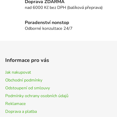
Doprava ZDARMA
p
i
nad 6000 Kč bez DPH (balíková přeprava)
s
u
Poradenství nonstop
Odborné konzultace 24/7
Z
á
p
Informace pro vás
a
t
Jak nakupovat
í
Obchodní podmínky
Odstoupení od smlouvy
Podmínky ochrany osobních údajů
Reklamace
Doprava a platba