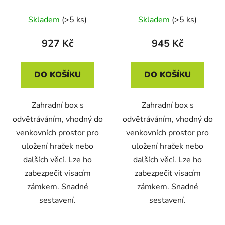
WOODEBOX antracit
WOODEBOX hnědý
280L
280L
Skladem
(>5 ks)
Skladem
(>5 ks)
927 Kč
945 Kč
DO KOŠÍKU
DO KOŠÍKU
Zahradní box s
Zahradní box s
odvětráváním, vhodný do
odvětráváním, vhodný do
venkovních prostor pro
venkovních prostor pro
uložení hraček nebo
uložení hraček nebo
dalších věcí. Lze ho
dalších věcí. Lze ho
zabezpečit visacím
zabezpečit visacím
zámkem. Snadné
zámkem. Snadné
sestavení.
sestavení.