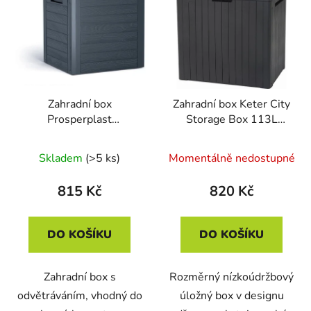
r
p
o
i
d
s
u
p
k
r
t
Zahradní box
Zahradní box Keter City
o
ů
Prosperplast
Storage Box 113L
d
WOODEBOX antracit
grafitový
u
140L
Skladem
(>5 ks)
Momentálně nedostupné
k
t
815 Kč
820 Kč
ů
DO KOŠÍKU
DO KOŠÍKU
Zahradní box s
Rozměrný nízkoúdržbový
odvětráváním, vhodný do
úložný box v designu