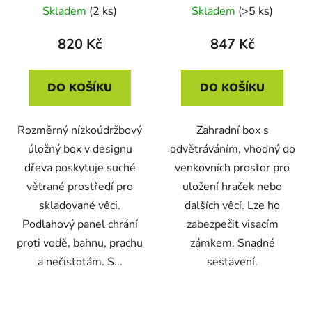
190L
Skladem
(2 ks)
Skladem
(>5 ks)
820 Kč
847 Kč
DO KOŠÍKU
DO KOŠÍKU
Rozměrný nízkoúdržbový
Zahradní box s
úložný box v designu
odvětráváním, vhodný do
dřeva poskytuje suché
venkovních prostor pro
větrané prostředí pro
uložení hraček nebo
skladované věci.
dalších věcí. Lze ho
Podlahový panel chrání
zabezpečit visacím
proti vodě, bahnu, prachu
zámkem. Snadné
a nečistotám. S...
sestavení.