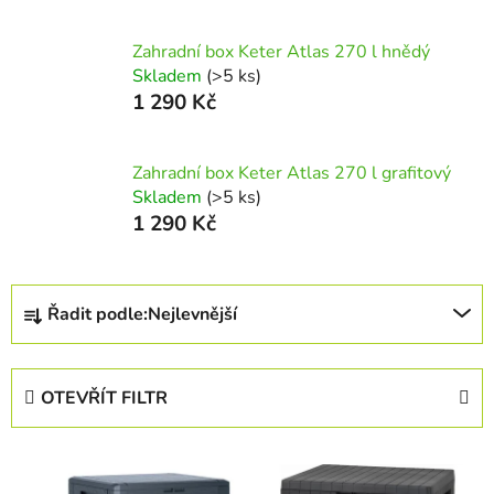
Zahradní box Keter Atlas 270 l hnědý
Skladem
(>5 ks)
1 290 Kč
Zahradní box Keter Atlas 270 l grafitový
Skladem
(>5 ks)
1 290 Kč
Ř
Řadit podle:
Nejlevnější
a
z
e
OTEVŘÍT FILTR
n
í
V
p
ý