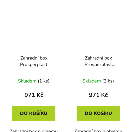
Zahradní box
Zahradní box
Prosperplast
Prosperplast
BOARDEBOX antracit
BOARDEBOX hnědý
190L
190L
Skladem
(1 ks)
Skladem
(2 ks)
971 Kč
971 Kč
DO KOŠÍKU
DO KOŠÍKU
Zahradní box o objemu
Zahradní box o objemu