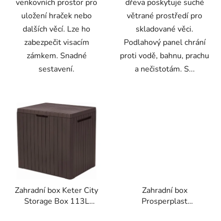
venkovních prostor pro
dřeva poskytuje suché
uložení hraček nebo
větrané prostředí pro
dalších věcí. Lze ho
skladované věci.
zabezpečit visacím
Podlahový panel chrání
zámkem. Snadné
proti vodě, bahnu, prachu
sestavení.
a nečistotám. S...
Zahradní box Keter City
Zahradní box
Storage Box 113L
Prosperplast
hnědý
WOODEBOX antracit