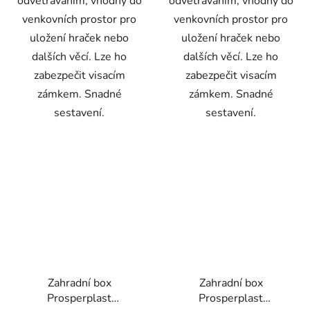
odvětráváním, vhodný do
odvětráváním, vhodný do
venkovních prostor pro
venkovních prostor pro
uložení hraček nebo
uložení hraček nebo
dalších věcí. Lze ho
dalších věcí. Lze ho
zabezpečit visacím
zabezpečit visacím
zámkem. Snadné
zámkem. Snadné
sestavení.
sestavení.
Zahradní box
Zahradní box
Prosperplast
Prosperplast