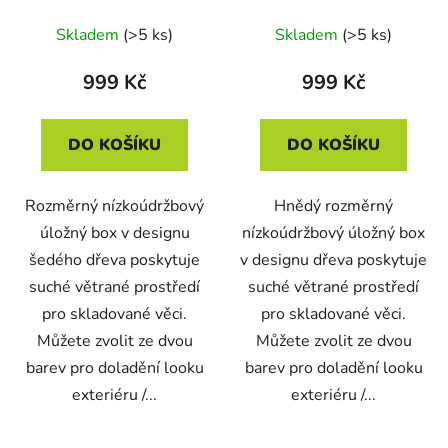
grafitový
Skladem
(>5 ks)
Skladem
(>5 ks)
999 Kč
999 Kč
DO KOŠÍKU
DO KOŠÍKU
Rozměrný nízkoúdržbový
Hnědý rozměrný
úložný box v designu
nízkoúdržbový úložný box
šedého dřeva poskytuje
v designu dřeva poskytuje
suché větrané prostředí
suché větrané prostředí
pro skladované věci.
pro skladované věci.
Můžete zvolit ze dvou
Můžete zvolit ze dvou
barev pro doladění looku
barev pro doladění looku
exteriéru /...
exteriéru /...