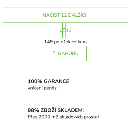
NAČÍST 12 DALŠÍCH
S
1
t
13
r
O
á
149
položek celkem
v
n
l
k
NAHORU
á
o
d
v
a
á
c
n
í
100% GARANCE
í
p
vrácení peněz!
r
v
k
98% ZBOŽÍ SKLADEM!
y
Přes 2000 m2 skladových prostor.
v
ý