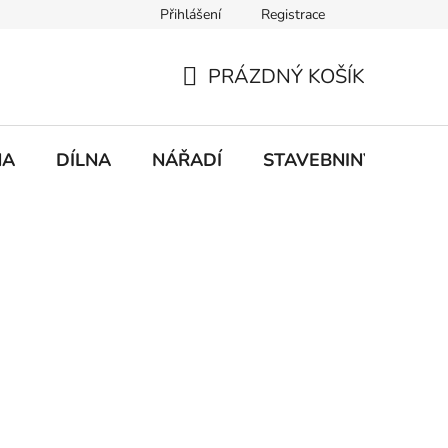
Přihlášení
Registrace
mace
Doprava a platba
PRÁZDNÝ KOŠÍK
NÁKUPNÍ
KOŠÍK
NA
DÍLNA
NÁŘADÍ
STAVEBNINY
DO