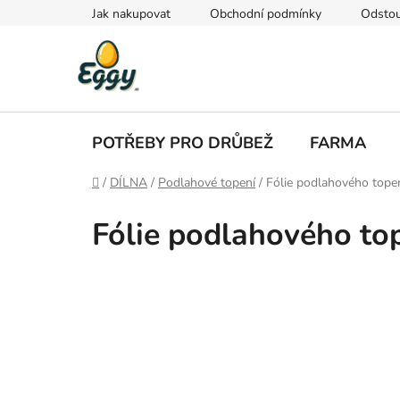
Přejít
Jak nakupovat
Obchodní podmínky
Odstou
na
obsah
POTŘEBY PRO DRŮBEŽ
FARMA
Domů
/
DÍLNA
/
Podlahové topení
/
Fólie podlahového tope
Fólie podlahového to