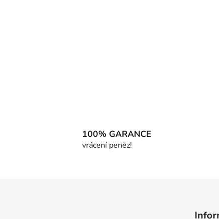
100% GARANCE
vrácení peněz!
Z
á
Infor