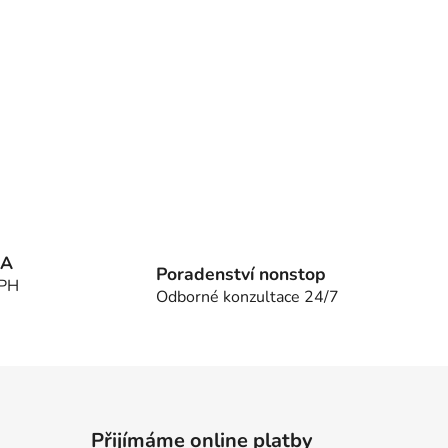
MA
Poradenství nonstop
DPH
Odborné konzultace 24/7
Přijímáme online platby