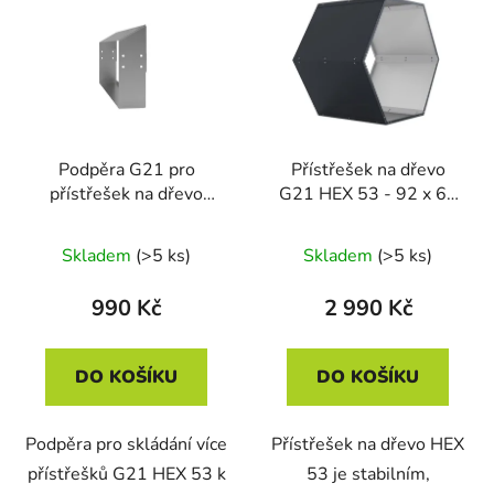
ý
r
p
o
i
d
s
u
p
k
r
t
Podpěra G21 pro
Přístřešek na dřevo
o
ů
přístřešek na dřevo
G21 HEX 53 - 92 x 60
d
HEX, 2 ks/bal
cm, antracitový
u
Skladem
(>5 ks)
Skladem
(>5 ks)
k
t
990 Kč
2 990 Kč
ů
DO KOŠÍKU
DO KOŠÍKU
Podpěra pro skládání více
Přístřešek na dřevo HEX
přístřešků G21 HEX 53 k
53 je stabilním,