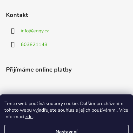
Kontakt
info
@
eggy.cz
603821143
Přijímáme online platby
Tento web používá soubory cookie. Dalším procházením
Vyhledávání
tohoto webu vyjadřujete souhlas s jejich používáním.. Více
informací
zde
.
HLEDAT
Nastavení