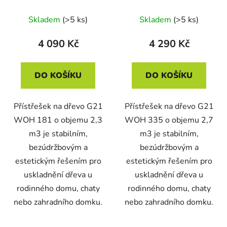
75 cm, hnědý
89 cm, zelený
Skladem
(>5 ks)
Skladem
(>5 ks)
4 090 Kč
4 290 Kč
DO KOŠÍKU
DO KOŠÍKU
Přístřešek na dřevo G21
Přístřešek na dřevo G21
WOH 181 o objemu 2,3
WOH 335 o objemu 2,7
m3 je stabilním,
m3 je stabilním,
bezúdržbovým a
bezúdržbovým a
estetickým řešením pro
estetickým řešením pro
uskladnění dřeva u
uskladnění dřeva u
rodinného domu, chaty
rodinného domu, chaty
nebo zahradního domku.
nebo zahradního domku.