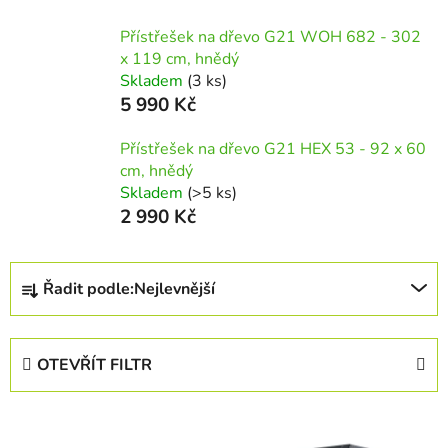
Přístřešek na dřevo G21 WOH 682 - 302
x 119 cm, hnědý
Skladem
(3 ks)
5 990 Kč
Přístřešek na dřevo G21 HEX 53 - 92 x 60
cm, hnědý
Skladem
(>5 ks)
2 990 Kč
Ř
Řadit podle:
Nejlevnější
a
z
e
OTEVŘÍT FILTR
n
í
V
p