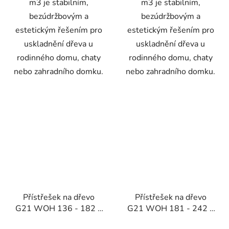
m3 je stabilním,
m3 je stabilním,
bezúdržbovým a
bezúdržbovým a
estetickým řešením pro
estetickým řešením pro
uskladnění dřeva u
uskladnění dřeva u
rodinného domu, chaty
rodinného domu, chaty
nebo zahradního domku.
nebo zahradního domku.
Přístřešek na dřevo
Přístřešek na dřevo
G21 WOH 136 - 182 x
G21 WOH 181 - 242 x
75 cm, hnědý
75 cm, antracitový