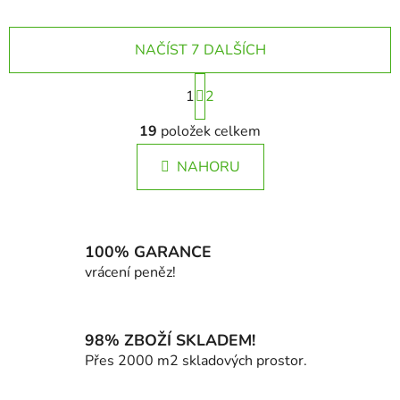
NAČÍST 7 DALŠÍCH
S
1
t
2
r
O
á
19
položek celkem
v
n
l
k
NAHORU
á
o
d
v
a
á
c
n
í
100% GARANCE
í
p
vrácení peněz!
r
v
k
98% ZBOŽÍ SKLADEM!
y
Přes 2000 m2 skladových prostor.
v
ý