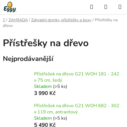
Přejít
Hledat
NÁKUP
na
KOŠÍK
obsah
Domů
/
ZAHRADA
/
Zahradní domky, přístřešky a boxy
/
Přístřešky na
dřevo
Přístřešky na dřevo
Nejprodávanější
Přístřešek na dřevo G21 WOH 181 - 242
x 75 cm, šedý
Skladem
(>5 ks)
3 990 Kč
Přístřešek na dřevo G21 WOH 682 - 302
x 119 cm, antracitový
Skladem
(>5 ks)
5 490 Kč