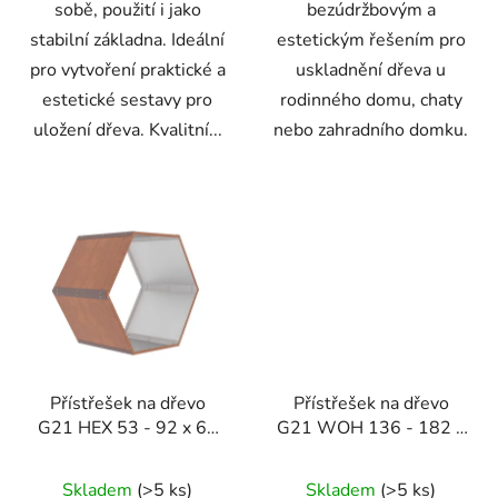
sobě, použití i jako
bezúdržbovým a
stabilní základna. Ideální
estetickým řešením pro
pro vytvoření praktické a
uskladnění dřeva u
estetické sestavy pro
rodinného domu, chaty
uložení dřeva. Kvalitní...
nebo zahradního domku.
Přístřešek na dřevo
Přístřešek na dřevo
G21 HEX 53 - 92 x 60
G21 WOH 136 - 182 x
cm, hnědý
75 cm, antracitový
Skladem
(>5 ks)
Skladem
(>5 ks)