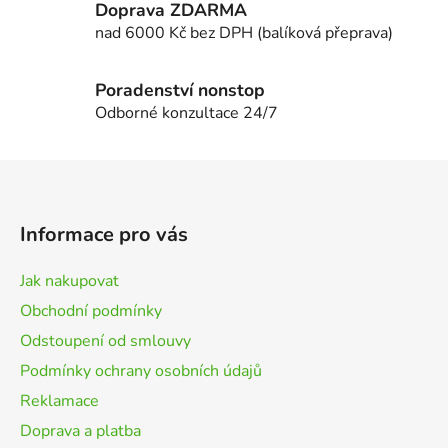
Doprava ZDARMA
p
i
nad 6000 Kč bez DPH (balíková přeprava)
s
u
Poradenství nonstop
Odborné konzultace 24/7
Z
á
p
Informace pro vás
a
t
Jak nakupovat
í
Obchodní podmínky
Odstoupení od smlouvy
Podmínky ochrany osobních údajů
Reklamace
Doprava a platba