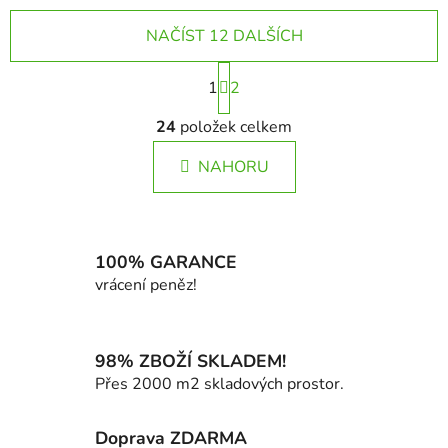
NAČÍST 12 DALŠÍCH
S
1
t
2
r
O
á
24
položek celkem
v
n
l
k
NAHORU
á
o
d
v
a
á
c
n
í
100% GARANCE
í
p
vrácení peněz!
r
v
k
98% ZBOŽÍ SKLADEM!
y
Přes 2000 m2 skladových prostor.
v
ý
Doprava ZDARMA
p