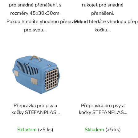
pro snadné přenášení, s
rukojeť pro snadné
rozměry 45x30x30cm.
přenášení.
Pokud hledáte vhodnou přepravku
Pokud hledáte vhodnou přep
pro svou...
kočku...
Přepravka pro psy a
Přepravka pro psy a
kočky STEFANPLAST
kočky STEFANPLAST
GULLIVER 1,
GULLIVER 1,
48x32x31cm, modrá
48x32x31cm, šedá
Skladem
(>5 ks)
Skladem
(>5 ks)