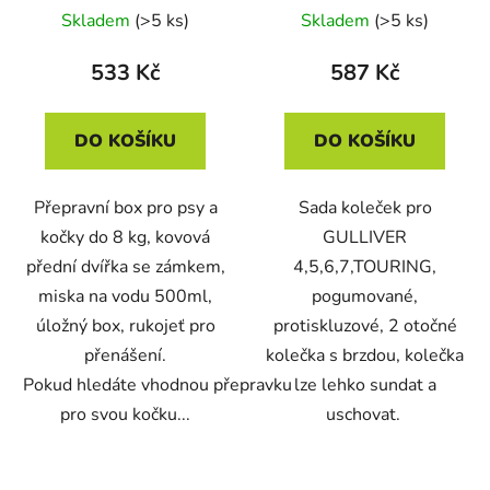
55x36x35cm
GULLIVER 4,5,6,7 a
Skladem
(>5 ks)
Skladem
(>5 ks)
TOURING
533 Kč
587 Kč
DO KOŠÍKU
DO KOŠÍKU
Přepravní box pro psy a
Sada koleček pro
kočky do 8 kg, kovová
GULLIVER
přední dvířka se zámkem,
4,5,6,7,TOURING,
miska na vodu 500ml,
pogumované,
úložný box, rukojeť pro
protiskluzové, 2 otočné
přenášení.
kolečka s brzdou, kolečka
Pokud hledáte vhodnou přepravku
lze lehko sundat a
pro svou kočku...
uschovat.