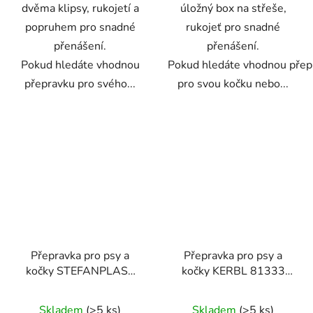
dvěma klipsy, rukojetí a
úložný box na střeše,
popruhem pro snadné
rukojeť pro snadné
přenášení.
přenášení.
Pokud hledáte vhodnou
Pokud hledáte vhodnou přep
přepravku pro svého...
pro svou kočku nebo...
Přepravka pro psy a
Přepravka pro psy a
kočky STEFANPLAST
kočky KERBL 81333
GULLIVER 1 DELUXE,
EXPEDITION ECO,
48x32x31cm
58x38x38 cm
Skladem
(>5 ks)
Skladem
(>5 ks)