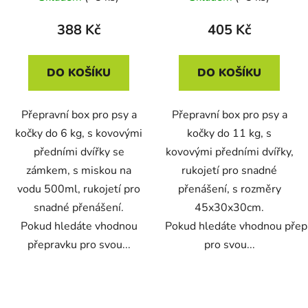
388 Kč
405 Kč
DO KOŠÍKU
DO KOŠÍKU
Přepravní box pro psy a
Přepravní box pro psy a
kočky do 6 kg, s kovovými
kočky do 11 kg, s
předními dvířky se
kovovými předními dvířky,
zámkem, s miskou na
rukojetí pro snadné
vodu 500ml, rukojetí pro
přenášení, s rozměry
snadné přenášení.
45x30x30cm.
Pokud hledáte vhodnou
Pokud hledáte vhodnou přep
přepravku pro svou...
pro svou...