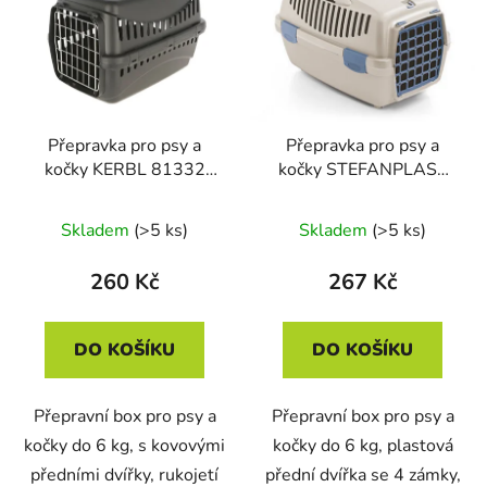
p
o
i
d
s
u
p
k
r
t
Přepravka pro psy a
Přepravka pro psy a
o
ů
kočky KERBL 81332
kočky STEFANPLAST
d
EXPEDITION ECO,
GULLIVER 1,
u
45x30x30 cm
48x32x31cm, bílá
Skladem
(>5 ks)
Skladem
(>5 ks)
k
t
260 Kč
267 Kč
ů
DO KOŠÍKU
DO KOŠÍKU
Přepravní box pro psy a
Přepravní box pro psy a
kočky do 6 kg, s kovovými
kočky do 6 kg, plastová
předními dvířky, rukojetí
přední dvířka se 4 zámky,