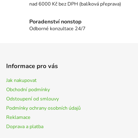
i
nad 6000 Kč bez DPH (balíková přeprava)
s
u
Poradenství nonstop
Odborné konzultace 24/7
Z
á
p
Informace pro vás
a
t
Jak nakupovat
í
Obchodní podmínky
Odstoupení od smlouvy
Podmínky ochrany osobních údajů
Reklamace
Doprava a platba