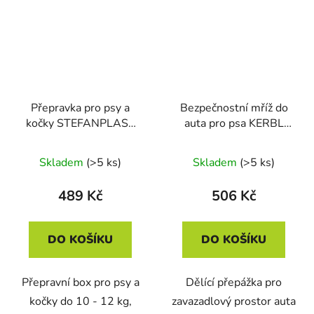
Přepravka pro psy a
Bezpečnostní mříž do
kočky STEFANPLAST
auta pro psa KERBL
GULLIVER 3,
80581, 96-145 x 30
61x40x38cm
cm
Skladem
(>5 ks)
Skladem
(>5 ks)
489 Kč
506 Kč
DO KOŠÍKU
DO KOŠÍKU
Přepravní box pro psy a
Dělící přepážka pro
kočky do 10 - 12 kg,
zavazadlový prostor auta