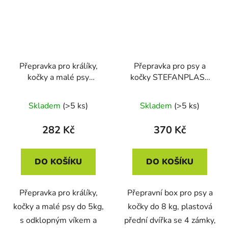
Přepravka pro králíky,
Přepravka pro psy a
kočky a malé psy
kočky STEFANPLAST
STEFANPLAST
GULLIVER 2,
GULLIVER MIDI,
55x36x35cm
Skladem
(>5 ks)
Skladem
(>5 ks)
45x33x33cm
282 Kč
370 Kč
DO KOŠÍKU
DO KOŠÍKU
Přepravka pro králíky,
Přepravní box pro psy a
kočky a malé psy do 5kg,
kočky do 8 kg, plastová
s odklopným víkem a
přední dvířka se 4 zámky,