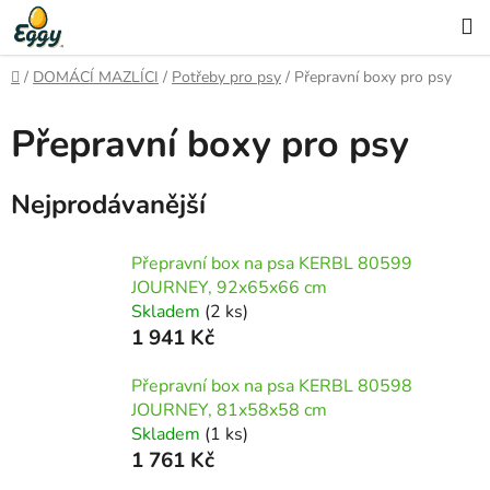
Přejít
H
na
obsah
Domů
/
DOMÁCÍ MAZLÍCI
/
Potřeby pro psy
/
Přepravní boxy pro psy
Přepravní boxy pro psy
Nejprodávanější
Přepravní box na psa KERBL 80599
JOURNEY, 92x65x66 cm
Skladem
(2 ks)
1 941 Kč
Přepravní box na psa KERBL 80598
JOURNEY, 81x58x58 cm
Skladem
(1 ks)
1 761 Kč