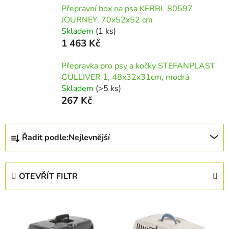
Přepravní box na psa KERBL 80597
JOURNEY, 70x52x52 cm
Skladem
(1 ks)
1 463 Kč
Přepravka pro psy a kočky STEFANPLAST
GULLIVER 1, 48x32x31cm, modrá
Skladem
(>5 ks)
267 Kč
Ř
Řadit podle:
Nejlevnější
a
z
e
OTEVŘÍT FILTR
n
í
V
p
ý
r