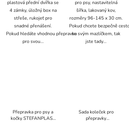
plastová přední dvířka se
pro psy, nastavitelná
4 zámky, úložný box na
šířka, lakovaný kov,
střeše, rukojeť pro
rozměry 96-145 x 30 cm.
snadné přenášení.
Pokud chcete bezpečně cest
Pokud hledáte vhodnou přepravku
se svým mazlíčkem, tak
pro svou...
jste tady...
Přepravka pro psy a
Sada koleček pro
kočky STEFANPLAST
přepravky
GULLIVER 2 DELUXE,
STEFANPLAST