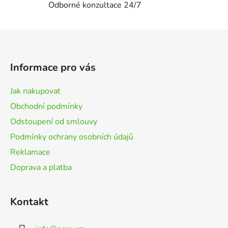
Odborné konzultace 24/7
Z
á
p
Informace pro vás
a
t
Jak nakupovat
í
Obchodní podmínky
Odstoupení od smlouvy
Podmínky ochrany osobních údajů
Reklamace
Doprava a platba
Kontakt