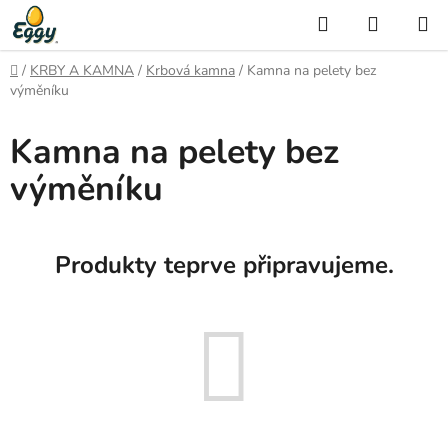
Přejít
Hledat
NÁKUP
na
KOŠÍK
obsah
Domů
/
KRBY A KAMNA
/
Krbová kamna
/
Kamna na pelety bez
výměníku
Kamna na pelety bez
výměníku
Produkty teprve připravujeme.