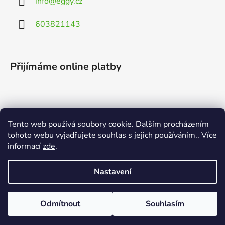
info
@
eggy.cz
603821143
Přijímáme online platby
Tento web používá soubory cookie. Dalším procházením
Vyhledávání
tohoto webu vyjadřujete souhlas s jejich používáním.. Více
informací
zde
.
HLEDAT
Nastavení
Odmítnout
Souhlasím
Vytvořil Shoptet
Copyright 2026
EGGY.cz
. Všechna práva vyhrazena.