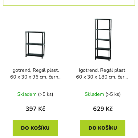
n
í
V
p
ý
r
p
o
i
d
s
u
p
k
r
t
Igotrend, Regál plast.
Igotrend, Regál plast.
o
ů
60 x 30 x 96 cm, černý
60 x 30 x 180 cm, černý
d
(3 police)
(5 polic)
u
Skladem
(>5 ks)
Skladem
(>5 ks)
k
t
397 Kč
629 Kč
ů
DO KOŠÍKU
DO KOŠÍKU