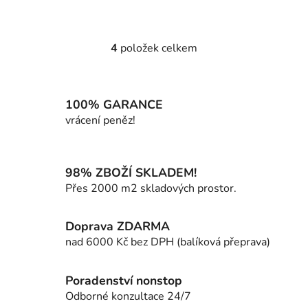
4
položek celkem
O
v
l
á
100% GARANCE
d
vrácení peněz!
a
c
í
98% ZBOŽÍ SKLADEM!
p
Přes 2000 m2 skladových prostor.
r
v
k
Doprava ZDARMA
y
nad 6000 Kč bez DPH (balíková přeprava)
v
ý
p
Poradenství nonstop
i
Odborné konzultace 24/7