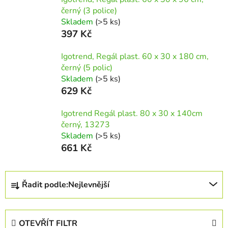
černý (3 police)
Skladem
(>5 ks)
397 Kč
Igotrend, Regál plast. 60 x 30 x 180 cm,
černý (5 polic)
Skladem
(>5 ks)
629 Kč
Igotrend Regál plast. 80 x 30 x 140cm
černý, 13273
Skladem
(>5 ks)
661 Kč
Ř
Řadit podle:
Nejlevnější
a
z
e
OTEVŘÍT FILTR