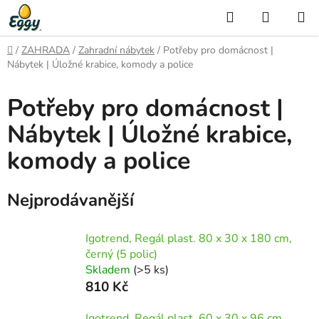
Přejít
Hledat
NÁKUP
na
KOŠÍK
obsah
Domů
/
ZAHRADA
/
Zahradní nábytek
/
Potřeby pro domácnost |
Nábytek | Úložné krabice, komody a police
Potřeby pro domácnost |
Nábytek | Úložné krabice,
komody a police
Nejprodávanější
Igotrend, Regál plast. 80 x 30 x 180 cm,
černý (5 polic)
Skladem
(>5 ks)
810 Kč
Igotrend, Regál plast. 60 x 30 x 96 cm,