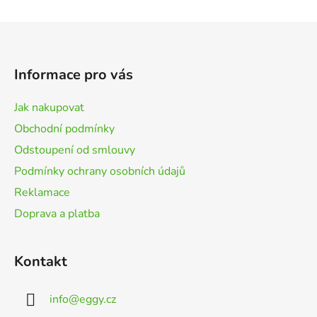
s
u
Z
á
p
Informace pro vás
a
t
Jak nakupovat
í
Obchodní podmínky
Odstoupení od smlouvy
Podmínky ochrany osobních údajů
Reklamace
Doprava a platba
Kontakt
info
@
eggy.cz