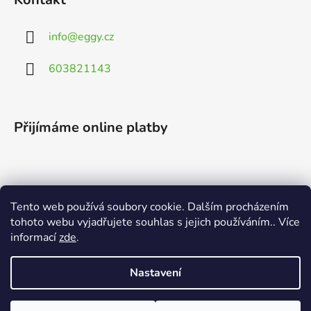
info
@
eggy.cz
603821143
Přijímáme online platby
Tento web používá soubory cookie. Dalším procházením
Vyhledávání
tohoto webu vyjadřujete souhlas s jejich používáním.. Více
informací
zde
.
HLEDAT
Nastavení