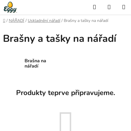
Přejít
Hledat
NÁKUP
na
KOŠÍK
obsah
Domů
/
NÁŘADÍ
/
Uskladnění nářadí
/
Brašny a tašky na nářadí
Brašny a tašky na nářadí
Brašna na
nářadí
Produkty teprve připravujeme.