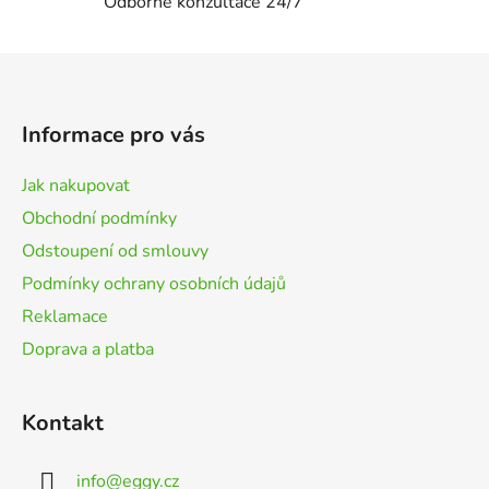
i
Odborné konzultace 24/7
s
u
Z
á
p
Informace pro vás
a
t
Jak nakupovat
í
Obchodní podmínky
Odstoupení od smlouvy
Podmínky ochrany osobních údajů
Reklamace
Doprava a platba
Kontakt
info
@
eggy.cz