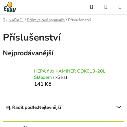
Přejít
Hledat
NÁKUP
na
KOŠÍK
obsah
Domů
/
NÁŘADÍ
/
Průmyslové vysavače
/
Příslušenství
Příslušenství
Nejprodávanější
HEPA filtr KAMINER ODK013-20L
Skladem
(>5 ks)
141 Kč
Ř
Řadit podle:
Nejlevnější
a
z
e