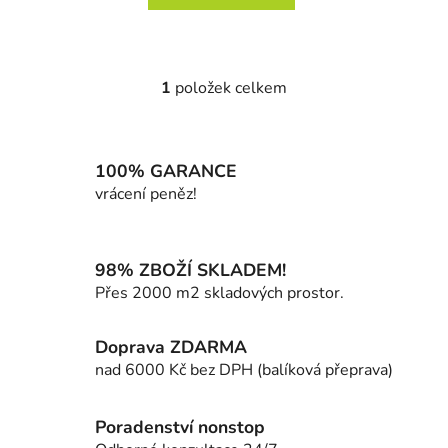
1
položek celkem
O
v
l
á
100% GARANCE
d
vrácení peněz!
a
c
í
98% ZBOŽÍ SKLADEM!
p
Přes 2000 m2 skladových prostor.
r
v
k
Doprava ZDARMA
y
nad 6000 Kč bez DPH (balíková přeprava)
v
ý
p
Poradenství nonstop