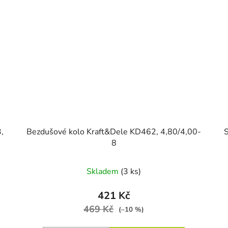
,
Bezdušové kolo Kraft&Dele KD462, 4,80/4,00-
S
8
Skladem
(3 ks)
421 Kč
469 Kč
(–10 %)