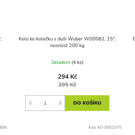
,
Kolo ke kolečku s duší Wuber W00082, 15",
nosnost 200 kg
Skladem
(4 ks)
294 Kč
295 Kč
DO KOŠÍKU
896
Kód:
KD-0001575