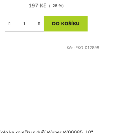
197 Kč
(–28 %)
DO KOŠÍKU
Kód:
EKO-012898
Kolo ke kolečku s duší Wuber W00085, 10",