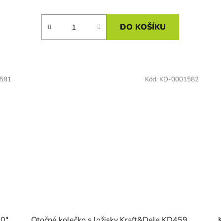
DO KOŠÍKU
581
Kód:
KD-0001582
10"
Otočné kolečko s ložisky Kraft&Dele KD459,