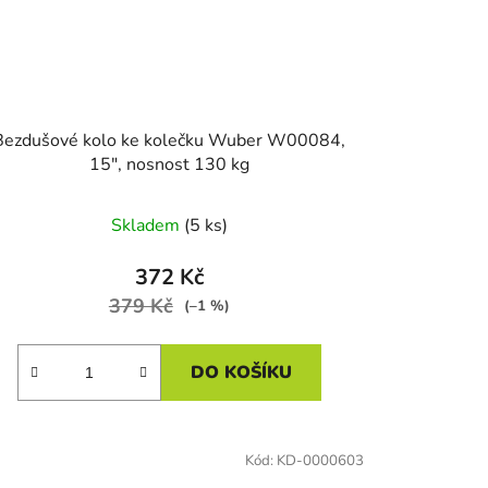
Bezdušové kolo ke kolečku Wuber W00084,
15", nosnost 130 kg
Skladem
(5 ks)
372 Kč
379 Kč
(–1 %)
DO KOŠÍKU
Kód:
KD-0000603