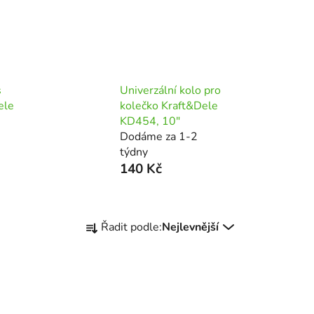
s
Univerzální kolo pro
ele
kolečko Kraft&Dele
KD454, 10"
Dodáme za 1-2
týdny
140 Kč
Ř
Řadit podle:
Nejlevnější
a
z
e
n
í