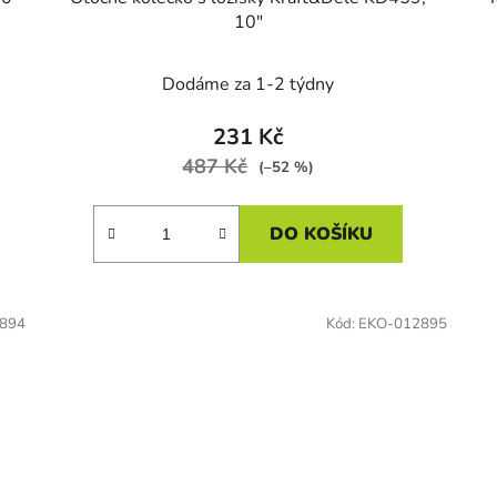
10"
Dodáme za 1-2 týdny
231 Kč
487 Kč
(–52 %)
DO KOŠÍKU
894
Kód:
EKO-012895