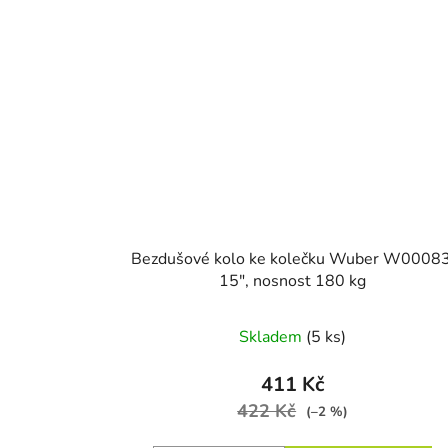
Bezdušové kolo ke kolečku Wuber W00083
15", nosnost 180 kg
Skladem
(5 ks)
411 Kč
422 Kč
(–2 %)