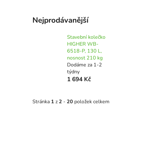
Nejprodávanější
Stavební kolečko
HIGHER WB-
6518-P, 130 L,
nosnost 210 kg
Dodáme za 1-2
týdny
1 694 Kč
Stránka
1
z
2
-
20
položek celkem