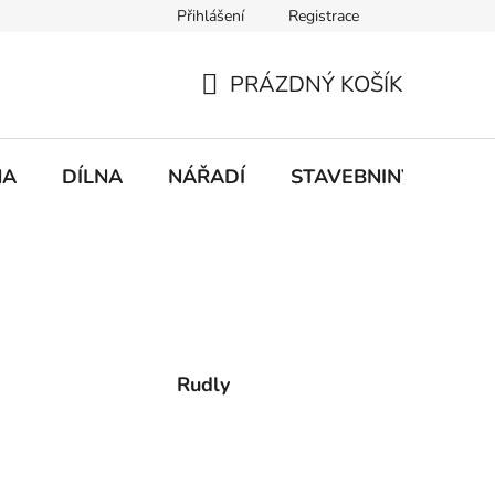
Přihlášení
Registrace
mace
Doprava a platba
PRÁZDNÝ KOŠÍK
NÁKUPNÍ
KOŠÍK
NA
DÍLNA
NÁŘADÍ
STAVEBNINY
DO
Rudly