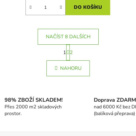
DO KOŠÍKU
NAČÍST 8 DALŠÍCH
S
1
t
2
O
r
v
á
l
NAHORU
n
á
k
d
o
v
a
á
c
n
98% ZBOŽÍ SKLADEM!
Doprava ZDAR
í
í
Přes 2000 m2 skladových
nad 6000 Kč bez 
p
prostor.
(balíková přeprava)
r
v
k
y