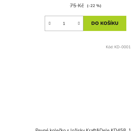
75 Kč
(–22 %)
DO KOŠÍKU
Kód:
KD-0001
Pevné kolečko s ložisky Kraft&Dele KD458, 