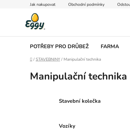
Přejít
Jak nakupovat
Obchodní podmínky
Odstou
na
obsah
POTŘEBY PRO DRŮBEŽ
FARMA
Domů
/
STAVEBNINY
/
Manipulační technika
Manipulační technika
Stavební kolečka
Vozíky