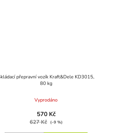
kládací přepravní vozík Kraft&Dele KD3015,
80 kg
Vyprodáno
570 Kč
627 Kč
(–9 %)