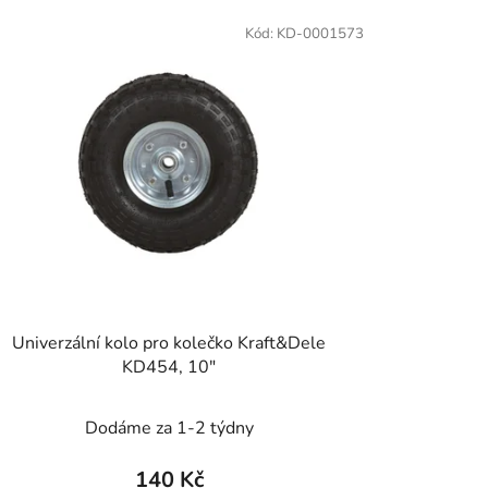
p
Kód:
KD-0001573
r
o
d
u
k
t
ů
Univerzální kolo pro kolečko Kraft&Dele
KD454, 10"
Dodáme za 1-2 týdny
140 Kč