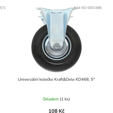
571
Kód:
KD-0001586
Univerzální kolečko Kraft&Dele KD468, 5"
Skladem
(1 ks)
108 Kč