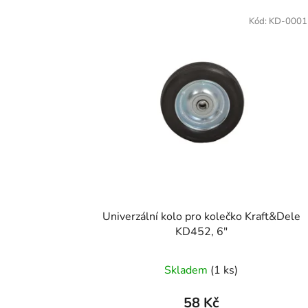
V
ý
Kód:
KD-0001
p
i
s
p
r
o
d
u
k
t
Univerzální kolo pro kolečko Kraft&Dele
ů
KD452, 6"
Skladem
(1 ks)
58 Kč