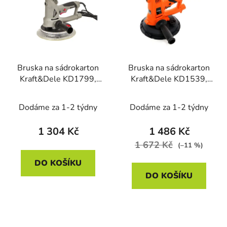
p
o
i
d
s
u
p
k
r
t
Bruska na sádrokarton
Bruska na sádrokarton
o
ů
Kraft&Dele KD1799,
Kraft&Dele KD1539,
d
1,8 kW
1400W, bezprašná
u
Dodáme za 1-2 týdny
Dodáme za 1-2 týdny
k
t
1 304 Kč
1 486 Kč
ů
1 672 Kč
(–11 %)
DO KOŠÍKU
DO KOŠÍKU