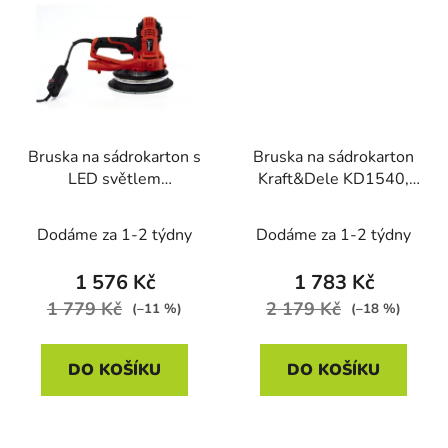
Bruska na sádrokarton s
Bruska na sádrokarton
LED světlem
Kraft&Dele KD1540,
Kraft&Dele KD3132,
1400W, s LED
1,8 kW
podsvícením
Dodáme za 1-2 týdny
Dodáme za 1-2 týdny
1 576 Kč
1 783 Kč
1 779 Kč
2 179 Kč
(–11 %)
(–18 %)
DO KOŠÍKU
DO KOŠÍKU