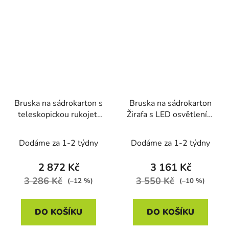
Bruska na sádrokarton s
Bruska na sádrokarton
teleskopickou rukojetí
Žirafa s LED osvětlením
Kraft&Dele KD1541,
Kraft&Dele KD1740,
710 W
1460 W
Dodáme za 1-2 týdny
Dodáme za 1-2 týdny
2 872 Kč
3 161 Kč
3 286 Kč
3 550 Kč
(–12 %)
(–10 %)
DO KOŠÍKU
DO KOŠÍKU