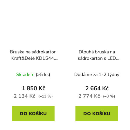
Bruska na sádrokarton
Dlouhá bruska na
Kraft&Dele KD1544,
sádrokarton s LED
1050 W, 370 mm
světlem, Kraft&Dele,
KD3130, 1,75 kW
Skladem
(>5 ks)
Dodáme za 1-2 týdny
1 850 Kč
2 664 Kč
2 134 Kč
2 774 Kč
(–13 %)
(–3 %)
DO KOŠÍKU
DO KOŠÍKU