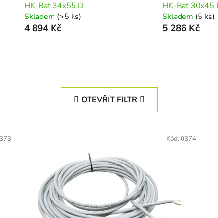
HK-Bat 34x55 D
HK-Bat 30x45 
Skladem
(>5 ks)
Skladem
(5 ks)
4 894 Kč
5 286 Kč
OTEVŘÍT FILTR
373
Kód:
0374