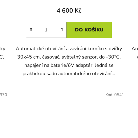
4 600 Kč
DO KOŠÍKU
řky
Automatické otevírání a zavírání kurníku s dvířky
Au
C,
30x45 cm, časovač, světelný senzor, do -30°C,
napájení na baterie/6V adaptér. Jedná se
praktickou sadu automatického otevírání...
370
Kód:
0541