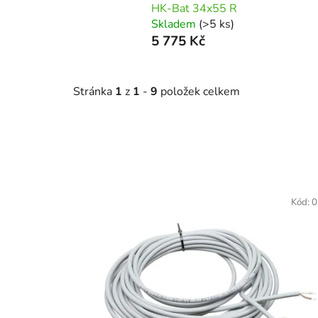
HK-Bat 34x55 R
Skladem
(>5 ks)
5 775 Kč
Stránka
1
z
1
-
9
položek celkem
V
ý
Kód:
0
p
i
s
p
r
o