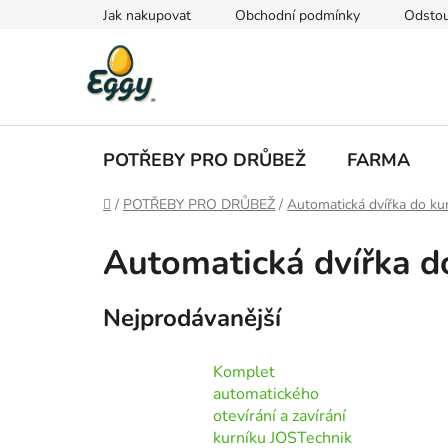
Přejít
Jak nakupovat
Obchodní podmínky
Odstou
na
obsah
POTŘEBY PRO DRŮBEŽ
FARMA
Domů
/
POTŘEBY PRO DRŮBEŽ
/
Automatická dvířka do ku
Automatická dvířka d
Nejprodávanější
Komplet
automatického
otevírání a zavírání
kurníku JOSTechnik