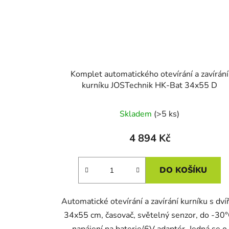
Komplet automatického otevírání a zavírání
kurníku JOSTechnik HK-Bat 34x55 D
Skladem
(>5 ks)
4 894 Kč
DO KOŠÍKU
Automatické otevírání a zavírání kurníku s dví
34x55 cm, časovač, světelný senzor, do -30°
napájení na baterie/6V adaptér. Jedná se o