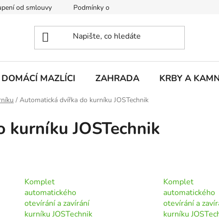
pení od smlouvy
Podmínky ochrany osobních údajů
Rekla
DOMÁCÍ MAZLÍCI
ZAHRADA
KRBY A KAM
rníku
/
Automatická dvířka do kurníku JOSTechnik
o kurníku JOSTechnik
Komplet
Komplet
automatického
automatického
otevírání a zavírání
otevírání a zavír
kurníku JOSTechnik
kurníku JOSTec