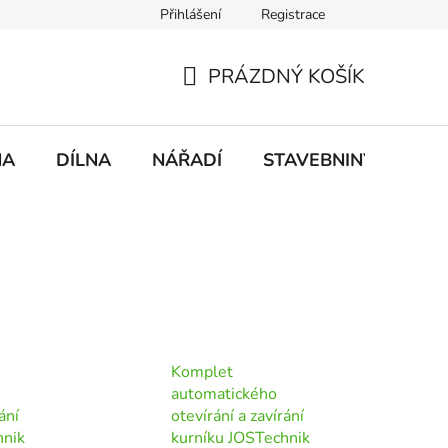
Přihlášení
Registrace
mace
Doprava a platba
PRÁZDNÝ KOŠÍK
NÁKUPNÍ
KOŠÍK
NA
DÍLNA
NÁŘADÍ
STAVEBNINY
DO
Komplet
automatického
ání
otevírání a zavírání
hnik
kurníku JOSTechnik