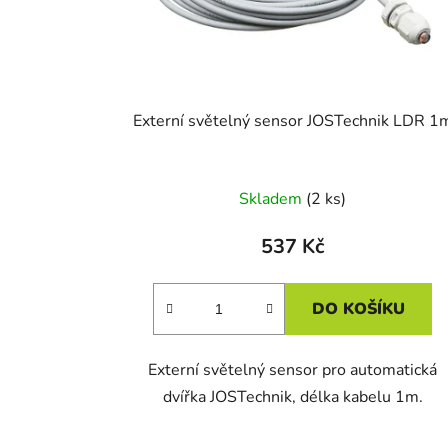
d
u
k
t
Externí světelný sensor JOSTechnik LDR 1
ů
Skladem
(2 ks)
537 Kč
DO KOŠÍKU
Externí světelný sensor pro automatická
dvířka JOSTechnik, délka kabelu 1m.