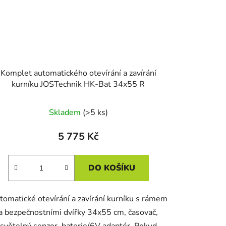
Komplet automatického otevírání a zavírání
kurníku JOSTechnik HK-Bat 34x55 R
Skladem
(>5 ks)
5 775 Kč
DO KOŠÍKU
tomatické otevírání a zavírání kurníku s rámem
a bezpečnostními dvířky 34x55 cm, časovač,
světelný senzor, baterie/6V adaptér. Pokud