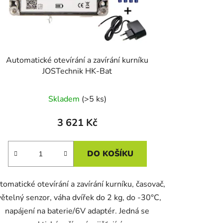
ů
Automatické otevírání a zavírání kurníku
JOSTechnik HK-Bat
Skladem
(>5 ks)
3 621 Kč
DO KOŠÍKU
omatické otevírání a zavírání kurníku, časovač,
větelný senzor, váha dvířek do 2 kg, do -30°C,
napájení na baterie/6V adaptér. Jedná se