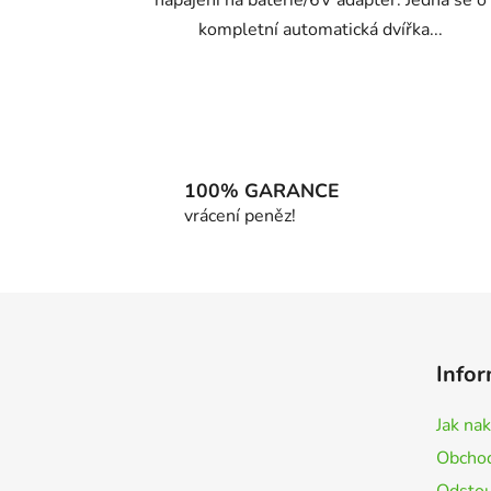
kompletní automatická dvířka...
100% GARANCE
vrácení peněz!
Z
á
Infor
p
a
Jak na
t
Obchod
í
Odstou