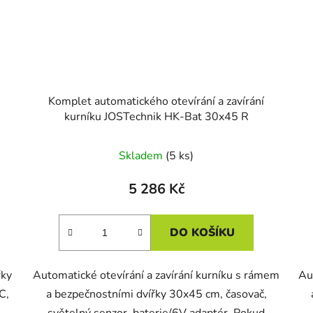
Komplet automatického otevírání a zavírání
kurníku JOSTechnik HK-Bat 30x45 R
Skladem
(5 ks)
5 286 Kč
DO KOŠÍKU
řky
Automatické otevírání a zavírání kurníku s rámem
Au
C,
a bezpečnostními dvířky 30x45 cm, časovač,
světelný senzor, baterie/6V adaptér. Pokud