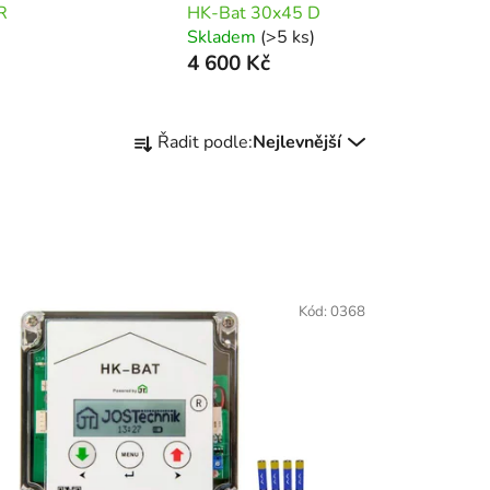
R
HK-Bat 30x45 D
Skladem
(>5 ks)
4 600 Kč
Ř
Řadit podle:
Nejlevnější
a
z
e
n
í
p
Kód:
0368
r
o
d
u
k
t