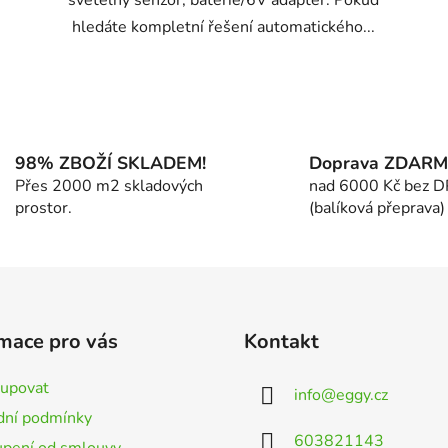
hledáte kompletní řešení automatického...
O
v
l
á
98% ZBOŽÍ SKLADEM!
Doprava ZDAR
d
Přes 2000 m2 skladových
nad 6000 Kč bez 
a
prostor.
(balíková přeprava)
c
í
p
r
v
k
mace pro vás
Kontakt
y
v
kupovat
info
@
eggy.cz
ý
ní podmínky
p
603821143
i
pení od smlouvy