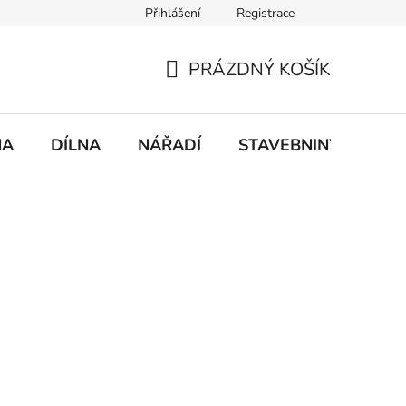
Přihlášení
Registrace
mace
Doprava a platba
PRÁZDNÝ KOŠÍK
NÁKUPNÍ
KOŠÍK
NA
DÍLNA
NÁŘADÍ
STAVEBNINY
DO