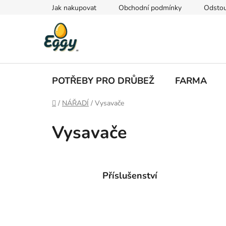
Přejít
Jak nakupovat
Obchodní podmínky
Odstou
na
obsah
POTŘEBY PRO DRŮBEŽ
FARMA
Domů
/
NÁŘADÍ
/
Vysavače
Vysavače
Příslušenství