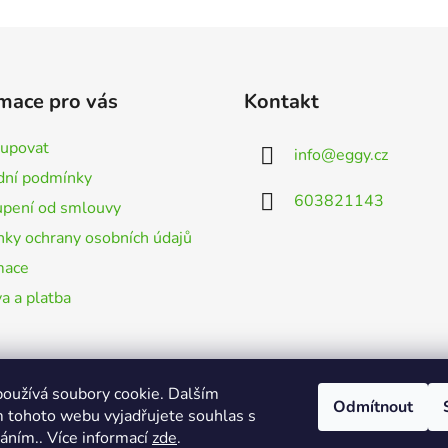
mace pro vás
Kontakt
kupovat
info
@
eggy.cz
ní podmínky
603821143
pení od smlouvy
ky ochrany osobních údajů
mace
a a platba
oužívá soubory cookie. Dalším
Odmítnout
 tohoto webu vyjadřujete souhlas s
váním.. Více informací
zde
.