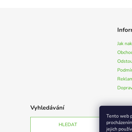
Z
á
Infor
p
a
Jak na
t
Obchod
í
Odstou
Podmín
Rekla
Doprav
Vyhledávání
Tento web p
procházením
HLEDAT
jejich použí