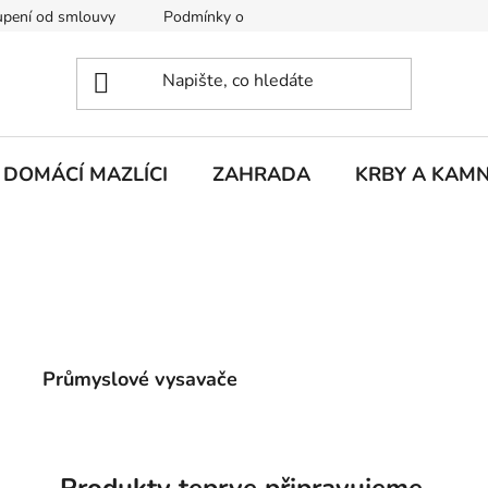
pení od smlouvy
Podmínky ochrany osobních údajů
Rekla
DOMÁCÍ MAZLÍCI
ZAHRADA
KRBY A KAM
Průmyslové vysavače
Produkty teprve připravujeme.