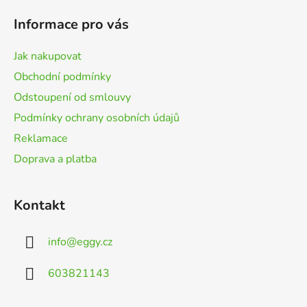
p
Informace pro vás
a
t
Jak nakupovat
í
Obchodní podmínky
Odstoupení od smlouvy
Podmínky ochrany osobních údajů
Reklamace
Doprava a platba
Kontakt
info
@
eggy.cz
603821143