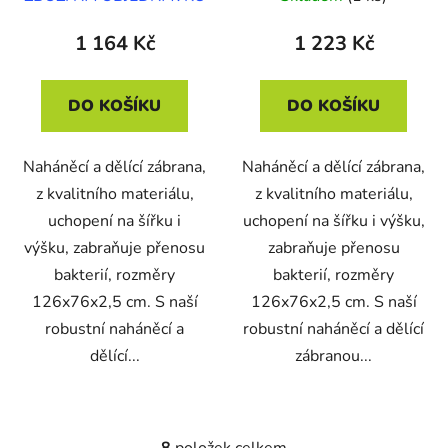
1 164 Kč
1 223 Kč
DO KOŠÍKU
DO KOŠÍKU
Naháněcí a dělící zábrana,
Naháněcí a dělící zábrana,
z kvalitního materiálu,
z kvalitního materiálu,
uchopení na šířku i
uchopení na šířku i výšku,
výšku, zabraňuje přenosu
zabraňuje přenosu
bakterií, rozměry
bakterií, rozměry
126x76x2,5 cm. S naší
126x76x2,5 cm. S naší
robustní naháněcí a
robustní naháněcí a dělící
dělící...
zábranou...
8
položek celkem