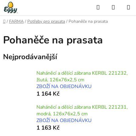
Přejít
Hledat
NÁKUP
na
KOŠÍK
obsah
Domů
/
FARMA
/
Potřeby pro prasata
/
Pohaněče na prasata
Pohaněče na prasata
Nejprodávanější
Naháněcí a dělící zábrana KERBL 221232,
žlutá, 126x76x2,5 cm
ZBOŽÍ NA OBJEDNÁVKU
1 164 Kč
Naháněcí a dělící zábrana KERBL 221231,
modrá, 126x76x2,5 cm
ZBOŽÍ NA OBJEDNÁVKU
1 163 Kč