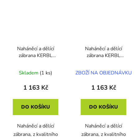
Naháněcí a dělící
Naháněcí a dělící
zábrana KERBL
zábrana KERBL
221230, zelená,
221231, modrá,
126x76x2,5 cm
126x76x2,5 cm
Skladem
(1 ks)
ZBOŽÍ NA OBJEDNÁVKU
1 163 Kč
1 163 Kč
DO KOŠÍKU
DO KOŠÍKU
Naháněcí a dělící
Naháněcí a dělící
zábrana, z kvalitního
zábrana, z kvalitního