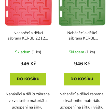
p
o
i
d
s
u
p
k
r
t
Naháněcí a dělící
Naháněcí a dělící
o
ů
zábrana KERBL 22122,
zábrana KERBL
d
červená, 94x76x2,5 cm
221220, zelená,
u
94x76x2,5 cm
Skladem
(1 ks)
Skladem
(1 ks)
k
t
946 Kč
946 Kč
ů
DO KOŠÍKU
DO KOŠÍKU
Naháněcí a dělící zábrana,
Naháněcí a dělící zábrana,
z kvalitního materiálu,
z kvalitního materiálu,
uchopení na šířku i
uchopení na šířku i výšku,