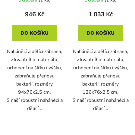
946 Kč
1 033 Kč
DO KOŠÍKU
DO KOŠÍKU
Naháněcí a dělící zábrana,
Naháněcí a dělící zábrana,
z kvalitního materiálu,
z kvalitního materiálu,
uchopení na šířku i výšku,
uchopení na šířku i výšku,
zabraňuje přenosu
zabraňuje přenosu
bakterií, rozměry
bakterií, rozměry
94x76x2,5 cm.
126x76x2,5 cm.
S naší robustní naháněcí a
S naší robustní naháněcí a
dělící...
dělící...