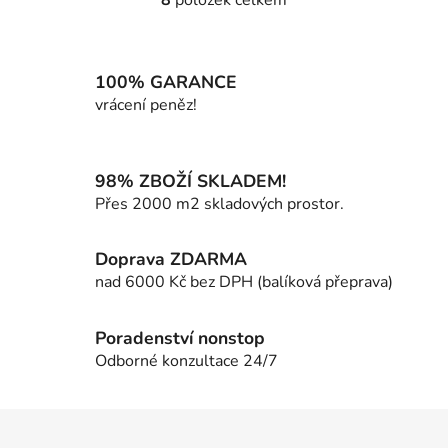
O
v
l
á
100% GARANCE
d
vrácení peněz!
a
c
í
98% ZBOŽÍ SKLADEM!
p
Přes 2000 m2 skladových prostor.
r
v
k
Doprava ZDARMA
y
nad 6000 Kč bez DPH (balíková přeprava)
v
ý
p
Poradenství nonstop
i
Odborné konzultace 24/7
s
u
Z
á