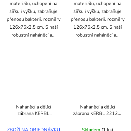
materiálu, uchopení na
materiálu, uchopení na
šířku i výšku, zabraňuje
šířku i výšku, zabraňuje
přenosu bakterií, rozměry
přenosu bakterií, rozměry
126x76x2,5 cm. S naší
126x76x2,5 cm. S naší
robustní naháněcí a...
robustní naháněcí a...
Naháněcí a dělící
Naháněcí a dělící
zábrana KERBL
zábrana KERBL 22123,
221232, žlutá,
červená, 126x76x2,5
126x76x2,5 cm
cm
ZBOŽÍ NA OBJEDNÁVKU
Skladem
(1 ks)