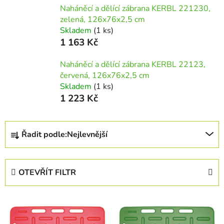
Naháněcí a dělící zábrana KERBL 221230,
zelená, 126x76x2,5 cm
Skladem
(1 ks)
1 163 Kč
Naháněcí a dělící zábrana KERBL 22123,
červená, 126x76x2,5 cm
Skladem
(1 ks)
1 223 Kč
Ř
Řadit podle:
Nejlevnější
a
z
e
OTEVŘÍT FILTR
n
í
V
p
ý
r