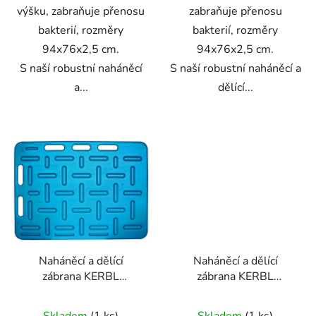
výšku, zabraňuje přenosu
zabraňuje přenosu
bakterií, rozměry
bakterií, rozměry
94x76x2,5 cm.
94x76x2,5 cm.
S naší robustní naháněcí
S naší robustní naháněcí a
a...
dělící...
Naháněcí a dělící
Naháněcí a dělící
zábrana KERBL
zábrana KERBL
221221, modrá,
221222, žlutá,
94x76x2,5 cm
94x76x2,5 cm
Skladem
(1 ks)
Skladem
(1 ks)