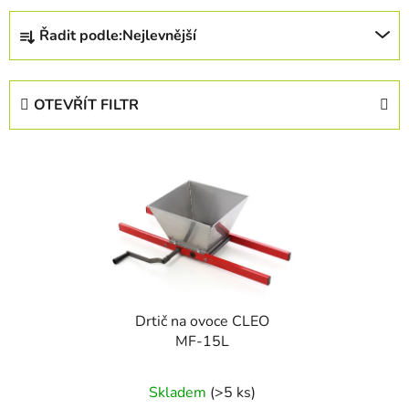
Ř
Řadit podle:
Nejlevnější
a
z
e
OTEVŘÍT FILTR
n
í
V
p
ý
r
p
o
i
d
s
u
p
k
r
t
Drtič na ovoce CLEO
o
ů
MF-15L
d
u
Skladem
(>5 ks)
k