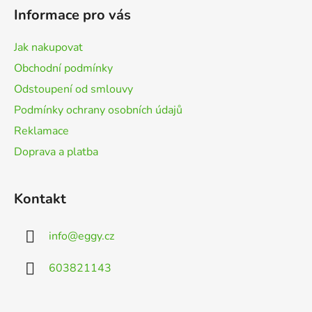
p
Informace pro vás
a
t
Jak nakupovat
í
Obchodní podmínky
Odstoupení od smlouvy
Podmínky ochrany osobních údajů
Reklamace
Doprava a platba
Kontakt
info
@
eggy.cz
603821143