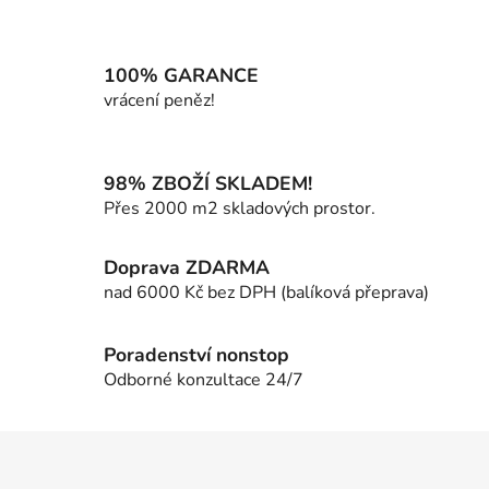
v
l
á
100% GARANCE
d
vrácení peněz!
a
c
í
98% ZBOŽÍ SKLADEM!
p
Přes 2000 m2 skladových prostor.
r
v
k
Doprava ZDARMA
y
nad 6000 Kč bez DPH (balíková přeprava)
v
ý
p
Poradenství nonstop
i
Odborné konzultace 24/7
s
u
Z
á