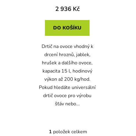
t
2 936 Kč
ů
DO KOŠÍKU
Drtič na ovoce vhodný k
drcení hroznů, jablek,
hrušek a dalšího ovoce,
kapacita 15 l, hodinový
výkon až 200 kg/hod.
Pokud hledáte universální
drtič ovoce pro výrobu
šťáv nebo...
1
položek celkem
O