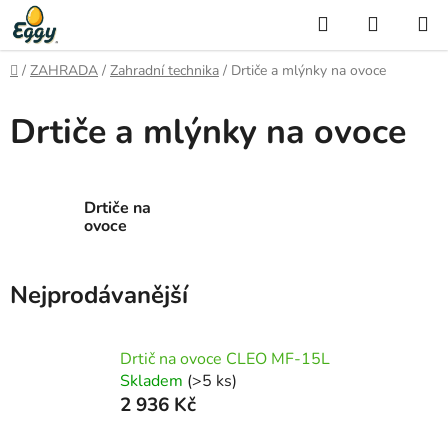
Přejít
Hledat
NÁKUP
na
KOŠÍK
obsah
Domů
/
ZAHRADA
/
Zahradní technika
/
Drtiče a mlýnky na ovoce
Drtiče a mlýnky na ovoce
Drtiče na
ovoce
Nejprodávanější
Drtič na ovoce CLEO MF-15L
Skladem
(>5 ks)
2 936 Kč