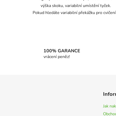
výška skoku, variabilní umístění tyček.
Pokud hledáte variabilní překážku pro cvičení.
100% GARANCE
vrácení peněz!
Z
á
Infor
p
a
Jak na
t
Obchod