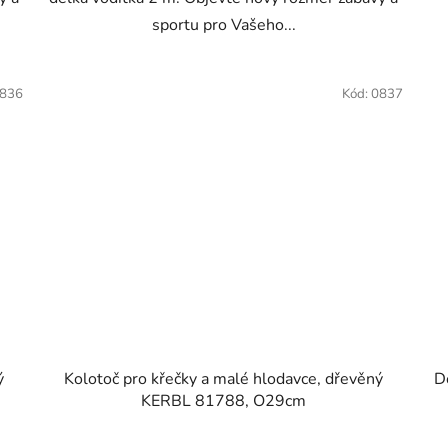
sportu pro Vašeho...
836
Kód:
0837
ý
Kolotoč pro křečky a malé hlodavce, dřevěný
D
KERBL 81788, O29cm