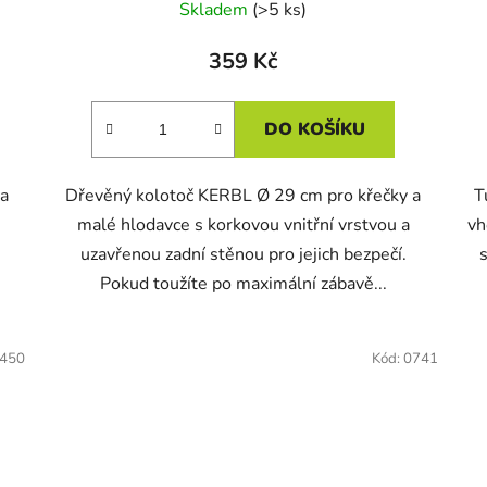
Skladem
(>5 ks)
359 Kč
DO KOŠÍKU
 a
Dřevěný kolotoč KERBL Ø 29 cm pro křečky a
T
malé hlodavce s korkovou vnitřní vrstvou a
vh
uzavřenou zadní stěnou pro jejich bezpečí.
Pokud toužíte po maximální zábavě...
450
Kód:
0741