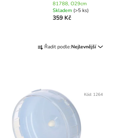
81788, O29cm
Skladem
(>5 ks)
359 Kč
Ř
Řadit podle:
Nejlevnější
a
z
e
n
í
p
Kód:
1264
r
o
d
u
k