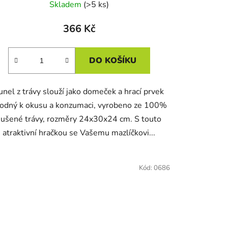
Skladem
(>5 ks)
366 Kč
DO KOŠÍKU
unel z trávy slouží jako domeček a hrací prvek
odný k okusu a konzumaci, vyrobeno ze 100%
sušené trávy, rozměry 24x30x24 cm. S touto
atraktivní hračkou se Vašemu mazlíčkovi...
Kód:
0686