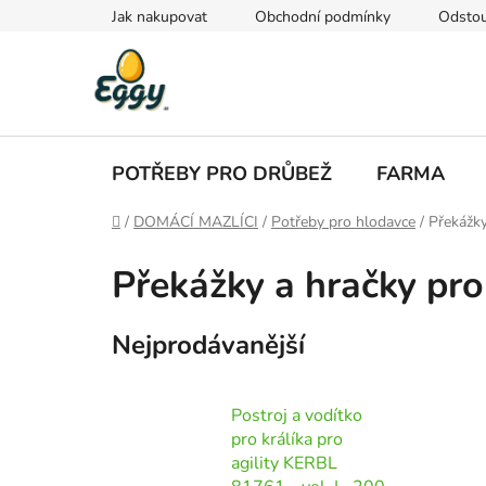
Přejít
Jak nakupovat
Obchodní podmínky
Odstou
na
obsah
POTŘEBY PRO DRŮBEŽ
FARMA
Domů
/
DOMÁCÍ MAZLÍCI
/
Potřeby pro hlodavce
/
Překážky
Překážky a hračky pro
Nejprodávanější
Postroj a vodítko
pro králíka pro
agility KERBL