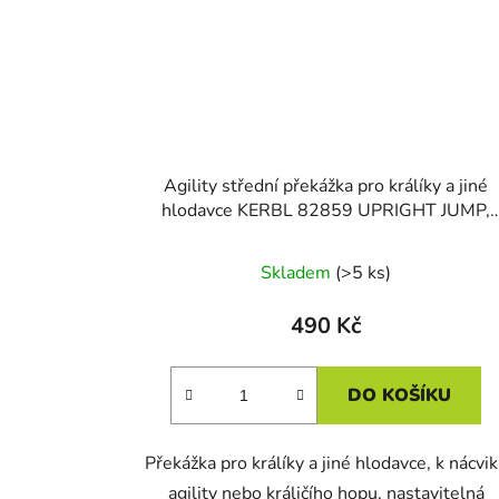
Agility střední překážka pro králíky a jiné
hlodavce KERBL 82859 UPRIGHT JUMP,
30x62cm
Skladem
(>5 ks)
490 Kč
DO KOŠÍKU
Překážka pro králíky a jiné hlodavce, k nácvi
agility nebo králičího hopu, nastavitelná