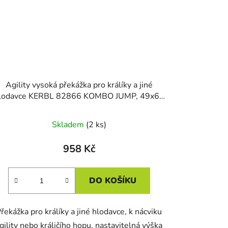
Agility vysoká překážka pro králíky a jiné
lodavce KERBL 82866 KOMBO JUMP, 49x62
cm
Skladem
(2 ks)
958 Kč
DO KOŠÍKU
řekážka pro králíky a jiné hlodavce, k nácviku
gility nebo králičího hopu, nastavitelná výška