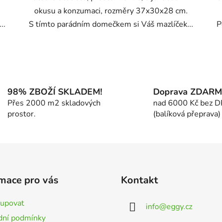
okusu a konzumaci, rozměry 37x30x28 cm.
..
S tímto parádním domečkem si Váš mazlíček...
P
O
v
l
á
98% ZBOŽÍ SKLADEM!
Doprava ZDAR
d
Přes 2000 m2 skladových
nad 6000 Kč bez 
a
prostor.
(balíková přeprava)
c
í
p
r
v
k
mace pro vás
Kontakt
y
v
kupovat
info
@
eggy.cz
ý
ní podmínky
p