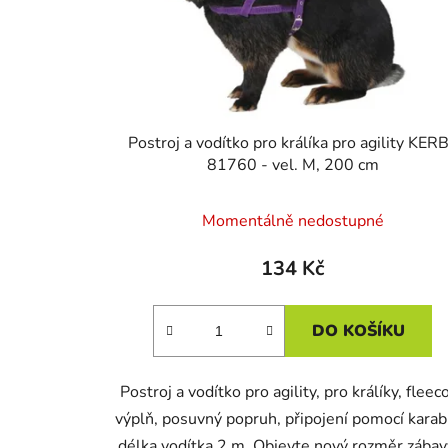
o
d
u
k
t
Postroj a vodítko pro králíka pro agility KER
ů
81760 - vel. M, 200 cm
Momentálně nedostupné
134 Kč
DO KOŠÍKU
Postroj a vodítko pro agility, pro králíky, fleec
výplň, posuvný popruh, připojení pomocí karab
délka vodítka 2 m. Objevte nový rozměr zábav