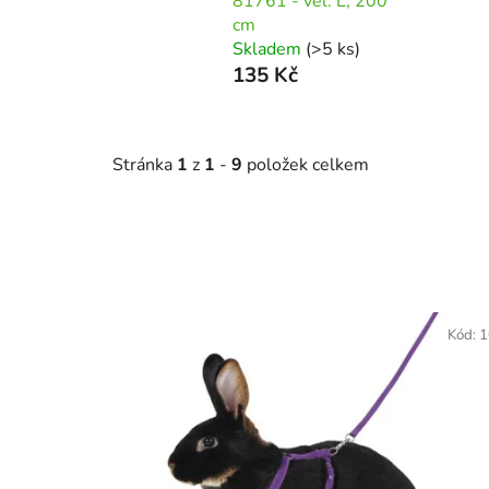
81761 - vel. L, 200
cm
Skladem
(>5 ks)
135 Kč
Stránka
1
z
1
-
9
položek celkem
V
ý
Kód:
1
p
i
s
p
r