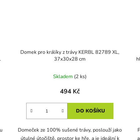
Domek pro králíky z trávy KERBL 82789 XL,
37x30x28 cm
h
Skladem
(2 ks)
494 Kč
DO KOŠÍKU
ku
Domeček ze 100% sušené trávy, poslouží jako
P
útulné útočiště, prostor ke hře, a je ideální k
a