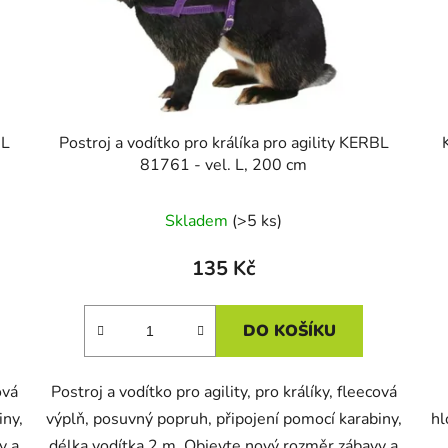
BL
Postroj a vodítko pro králíka pro agility KERBL
81761 - vel. L, 200 cm
Skladem
(>5 ks)
135 Kč
DO KOŠÍKU
ová
Postroj a vodítko pro agility, pro králíky, fleecová
iny,
výplň, posuvný popruh, připojení pomocí karabiny,
hl
y a
délka vodítka 2 m. Objevte nový rozměr zábavy a