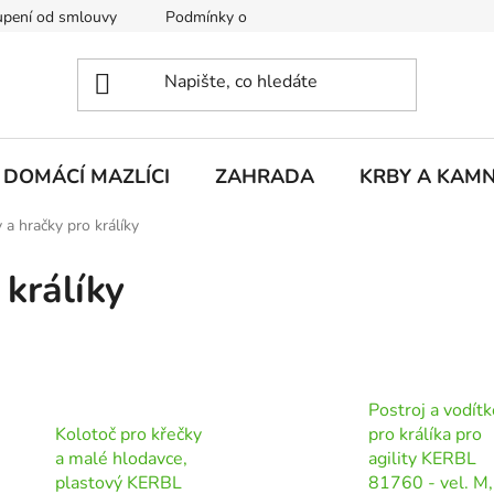
pení od smlouvy
Podmínky ochrany osobních údajů
Rekla
DOMÁCÍ MAZLÍCI
ZAHRADA
KRBY A KAM
 a hračky pro králíky
 králíky
Postroj a vodítk
Kolotoč pro křečky
pro králíka pro
a malé hlodavce,
agility KERBL
plastový KERBL
81760 - vel. M,