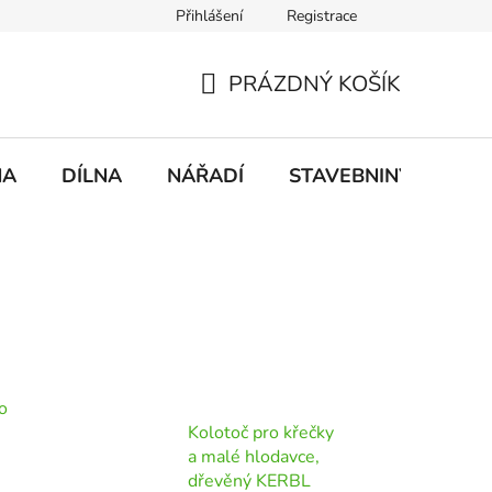
Přihlášení
Registrace
mace
Doprava a platba
PRÁZDNÝ KOŠÍK
NÁKUPNÍ
KOŠÍK
NA
DÍLNA
NÁŘADÍ
STAVEBNINY
DO
o
Kolotoč pro křečky
a malé hlodavce,
dřevěný KERBL