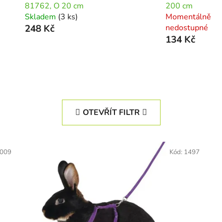
81762, O 20 cm
200 cm
Skladem
(3 ks)
Momentálně
248 Kč
nedostupné
134 Kč
OTEVŘÍT FILTR
009
Kód:
1497