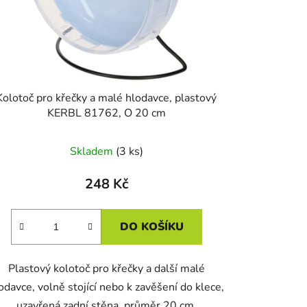
t
ů
Kolotoč pro křečky a malé hlodavce, plastový
KERBL 81762, O 20 cm
Skladem
(3 ks)
248 Kč
DO KOŠÍKU
Plastový kolotoč pro křečky a další malé
odavce, volně stojící nebo k zavěšení do klece,
uzavřená zadní stěna, průměr 20 cm.