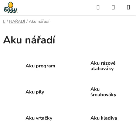
Přejít
Hledat
NÁKUP
na
KOŠÍK
obsah
Domů
/
NÁŘADÍ
/
Aku nářadí
Aku nářadí
Aku rázové
Aku program
utahováky
Aku
Aku pily
šroubováky
Aku vrtačky
Aku kladiva