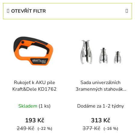
e
OTEVŘÍT FILTR
n
í
V
p
ý
r
p
o
i
d
s
u
p
k
r
t
Rukojeť k AKU pile
Sada univerzálních
o
ů
Kraft&Dele KD1762
3ramenných stahováků
d
ložisek Kraft&Dele
u
KD10123
Skladem
(1 ks)
Dodáme za 1-2 týdny
k
t
193 Kč
313 Kč
ů
249 Kč
377 Kč
(–22 %)
(–16 %)