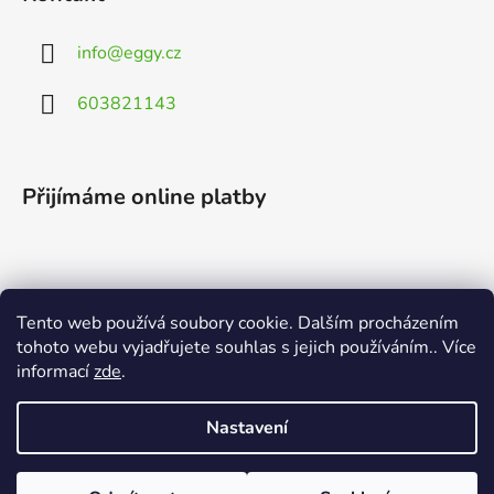
info
@
eggy.cz
603821143
Přijímáme online platby
Tento web používá soubory cookie. Dalším procházením
Vyhledávání
tohoto webu vyjadřujete souhlas s jejich používáním.. Více
informací
zde
.
HLEDAT
Nastavení