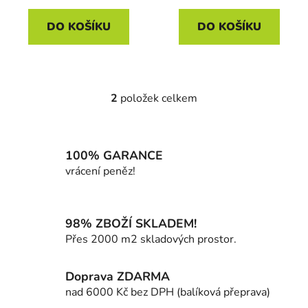
DO KOŠÍKU
DO KOŠÍKU
2
položek celkem
O
v
l
á
100% GARANCE
d
vrácení peněz!
a
c
í
98% ZBOŽÍ SKLADEM!
p
Přes 2000 m2 skladových prostor.
r
v
k
Doprava ZDARMA
y
nad 6000 Kč bez DPH (balíková přeprava)
v