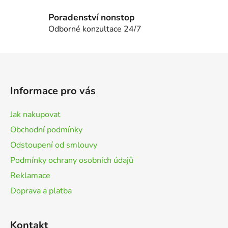
ý
p
Poradenství nonstop
i
Odborné konzultace 24/7
s
u
Z
á
p
Informace pro vás
a
t
Jak nakupovat
í
Obchodní podmínky
Odstoupení od smlouvy
Podmínky ochrany osobních údajů
Reklamace
Doprava a platba
Kontakt