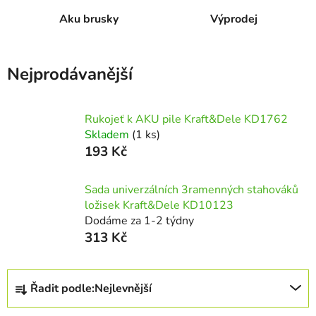
Aku brusky
Výprodej
Nejprodávanější
Rukojeť k AKU pile Kraft&Dele KD1762
Skladem
(1 ks)
193 Kč
Sada univerzálních 3ramenných stahováků
ložisek Kraft&Dele KD10123
Dodáme za 1-2 týdny
313 Kč
Ř
Řadit podle:
Nejlevnější
a
z