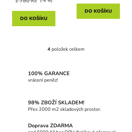
1 780 Kč
(–6 %)
DO KOŠÍKU
DO KOŠÍKU
4
položek celkem
O
v
l
á
100% GARANCE
d
vrácení peněz!
a
c
í
98% ZBOŽÍ SKLADEM!
p
Přes 2000 m2 skladových prostor.
r
v
k
Doprava ZDARMA
y