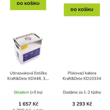
DO KOŠÍKU
DO KOŠÍKU
Ultrazvuková čistička
Pískovací kabina
Kraft&Dele KD448, 3,2
Kraft&Dele KD10334
l
Skladem
(>5 ks)
Dodáme za 1-2 týdny
1 657 Kč
3 293 Kč