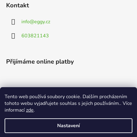
Kontakt
info
@
eggy.cz
603821143
Přijímáme online platby
Tento web používá soubory cookie. Dalším procházením
Vyhledávání
tohoto webu vyjadřujete souhlas s jejich používáním.. Více
informací
zde
.
HLEDAT
Nastavení