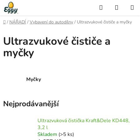
Přejít
Hledat
NÁKUP
na
KOŠÍK
obsah
Domů
/
NÁŘADÍ
/
Vybavení do autodílny
/
Ultrazvukové čističe a myčky
Ultrazvukové čističe a
myčky
Myčky
Nejprodávanější
Ultrazvuková čistička Kraft&Dele KD448,
3,2 l
Skladem
(>5 ks)