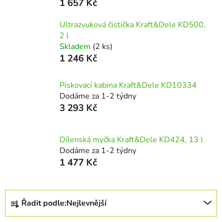
1 657 Kč
Ultrazvuková čistička Kraft&Dele KD500,
2 l
Skladem
(2 ks)
1 246 Kč
Pískovací kabina Kraft&Dele KD10334
Dodáme za 1-2 týdny
3 293 Kč
Dílenská myčka Kraft&Dele KD424, 13 l
Dodáme za 1-2 týdny
1 477 Kč
Ř
Řadit podle:
Nejlevnější
a
z