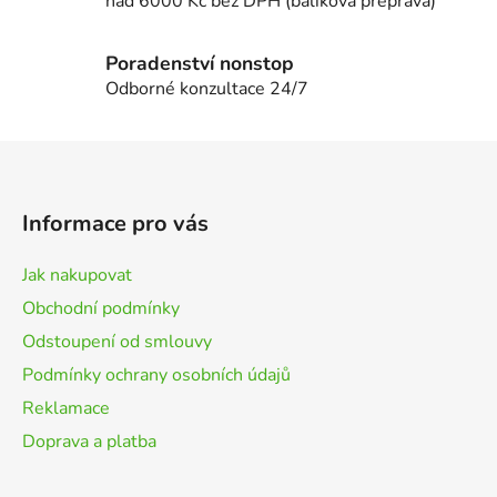
nad 6000 Kč bez DPH (balíková přeprava)
v
ý
p
Poradenství nonstop
i
Odborné konzultace 24/7
s
u
Z
á
p
Informace pro vás
a
t
Jak nakupovat
í
Obchodní podmínky
Odstoupení od smlouvy
Podmínky ochrany osobních údajů
Reklamace
Doprava a platba