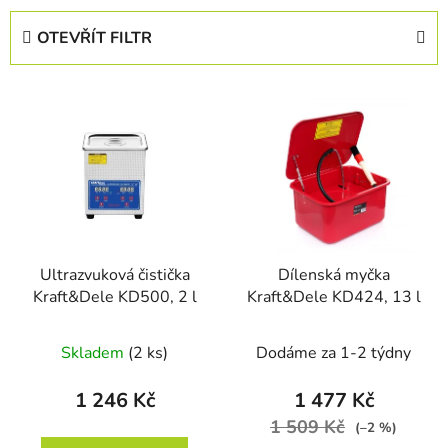
e
OTEVŘÍT FILTR
n
í
V
p
ý
r
p
o
i
d
s
u
p
k
r
t
Ultrazvuková čistička
Dílenská myčka
o
ů
Kraft&Dele KD500, 2 l
Kraft&Dele KD424, 13 l
d
u
Skladem
(2 ks)
Dodáme za 1-2 týdny
k
t
1 246 Kč
1 477 Kč
ů
1 509 Kč
(–2 %)