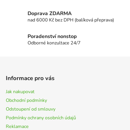
Doprava ZDARMA
nad 6000 Kč bez DPH (balíková přeprava)
Poradenství nonstop
Odborné konzultace 24/7
Z
á
p
Informace pro vás
a
t
Jak nakupovat
í
Obchodní podmínky
Odstoupení od smlouvy
Podmínky ochrany osobních údajů
Reklamace