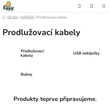
Přejít
Hledat
NÁKUP
na
KOŠÍK
obsah
Domů
/
DÍLNA
/
NÁŘADÍ
/
Prodlužovací kabely
Prodlužovací kabely
Prodlužovací
USB nabíječky
kabely
Bubny
Produkty teprve připravujeme.