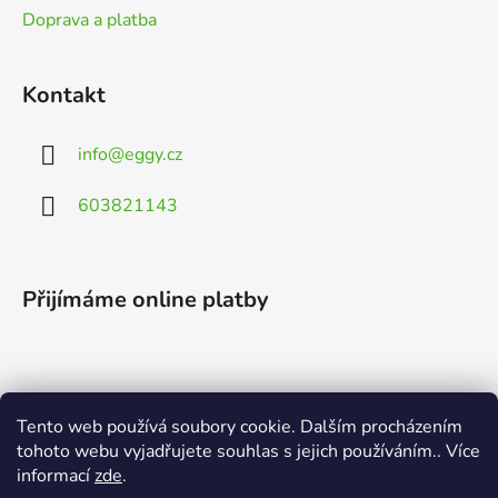
Doprava a platba
Kontakt
info
@
eggy.cz
603821143
Přijímáme online platby
Tento web používá soubory cookie. Dalším procházením
Vyhledávání
tohoto webu vyjadřujete souhlas s jejich používáním.. Více
informací
zde
.