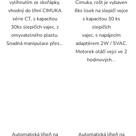
vylíhnutím ze skořápky,
Cimuka, rošt je vybaven
vhodný do líhní CIMUKA
6ks lisek na slepičí vejce
série CT, s kapacitou
s kapacitou 30 ks
30ks slepičích vajec, z
slepičích
omyvatelného plastu.
vajec, s napájecím
Snadná manipulace přes...
adaptérem 2W / 5VAC.
Motorek otáčí vejci ve 2
hodinových...
Automatická líheň na
Automatická líheň na