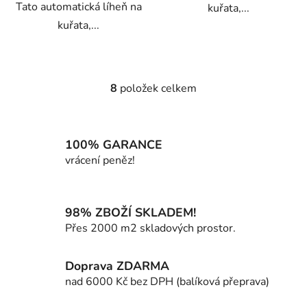
Tato automatická líheň na
kuřata,...
kuřata,...
8
položek celkem
O
v
l
á
100% GARANCE
d
vrácení peněz!
a
c
í
98% ZBOŽÍ SKLADEM!
p
Přes 2000 m2 skladových prostor.
r
v
k
Doprava ZDARMA
y
nad 6000 Kč bez DPH (balíková přeprava)
v
ý