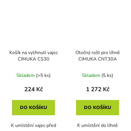
Košík na vylíhnutí vajec
Otočný rošt pro líhně
CIMUKA CS30
CIMUKA CNT30A
Skladem
(>5 ks)
Skladem
(5 ks)
224 Kč
1 272 Kč
DO KOŠÍKU
DO KOŠÍKU
K umístění vajec před
K umístění do líhně