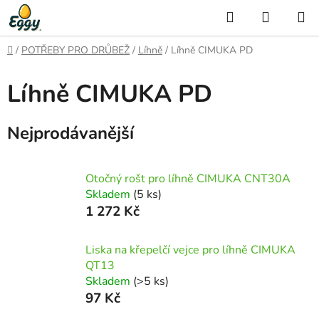
Přejít
Hledat
NÁKUP
na
KOŠÍK
obsah
Domů
/
POTŘEBY PRO DRŮBEŽ
/
Líhně
/
Líhně CIMUKA PD
Líhně CIMUKA PD
Nejprodávanější
Otočný rošt pro líhně CIMUKA CNT30A
Skladem
(5 ks)
1 272 Kč
Liska na křepelčí vejce pro líhně CIMUKA
QT13
Skladem
(>5 ks)
97 Kč