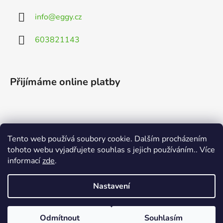
info
@
eggy.cz
603821143
Přijímáme online platby
Tento web používá soubory cookie. Dalším procházením
Vyhledávání
tohoto webu vyjadřujete souhlas s jejich používáním.. Více
informací
zde
.
HLEDAT
Nastavení
Odmítnout
Souhlasím
Vytvořil Shoptet