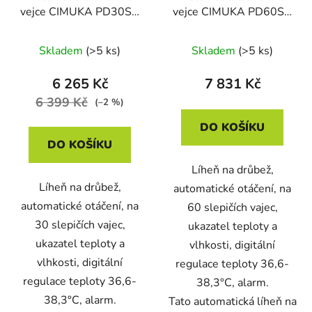
vejce CIMUKA PD30SH
vejce CIMUKA PD60SH
AUTOMATIC
AUTOMATIC
Skladem
(>5 ks)
Skladem
(>5 ks)
6 265 Kč
7 831 Kč
6 399 Kč
(–2 %)
DO KOŠÍKU
DO KOŠÍKU
Líheň na drůbež,
Líheň na drůbež,
automatické otáčení, na
automatické otáčení, na
60 slepičích vajec,
30 slepičích vajec,
ukazatel teploty a
ukazatel teploty a
vlhkosti, digitální
vlhkosti, digitální
regulace teploty 36,6-
regulace teploty 36,6-
38,3°C, alarm.
38,3°C, alarm.
Tato automatická líheň na