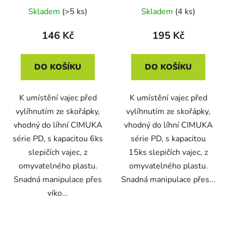
Skladem
(>5 ks)
Skladem
(4 ks)
146 Kč
195 Kč
DO KOŠÍKU
DO KOŠÍKU
K umístění vajec před
K umístění vajec před
vylíhnutím ze skořápky,
vylíhnutím ze skořápky,
vhodný do líhní CIMUKA
vhodný do líhní CIMUKA
série PD, s kapacitou 6ks
série PD, s kapacitou
slepičích vajec, z
15ks slepičích vajec, z
omyvatelného plastu.
omyvatelného plastu.
Snadná manipulace přes
Snadná manipulace přes...
víko...