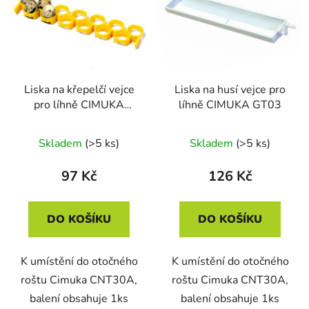
p
o
i
d
s
u
p
k
r
t
Liska na křepelčí vejce
Liska na husí vejce pro
o
ů
pro líhně CIMUKA
líhně CIMUKA GT03
d
QT13
u
Skladem
(>5 ks)
Skladem
(>5 ks)
k
t
97 Kč
126 Kč
ů
DO KOŠÍKU
DO KOŠÍKU
K umístění do otočného
K umístění do otočného
roštu Cimuka CNT30A,
roštu Cimuka CNT30A,
balení obsahuje 1ks
balení obsahuje 1ks