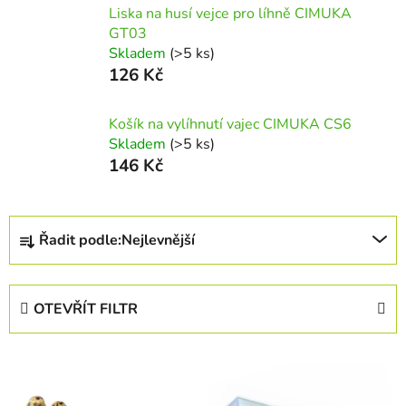
Liska na husí vejce pro líhně CIMUKA
GT03
Skladem
(>5 ks)
126 Kč
Košík na vylíhnutí vajec CIMUKA CS6
Skladem
(>5 ks)
146 Kč
Ř
Řadit podle:
Nejlevnější
a
z
e
OTEVŘÍT FILTR
n
í
V
p
ý
r