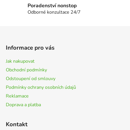
p
Poradenství nonstop
i
Odborné konzultace 24/7
s
u
Z
á
p
Informace pro vás
a
t
Jak nakupovat
í
Obchodní podmínky
Odstoupení od smlouvy
Podmínky ochrany osobních údajů
Reklamace
Doprava a platba
Kontakt