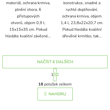
materiál, ochrana krmiva,
konstrukce, snadné a
plnění shora, 6
rychlé doplňování,
přístupových
ochrana krmiva, objem
otvorů, objem 0,9 l,
1,4 l, 23,8x22x20,7 cm.
15x15x35 cm. Pokud
Pokud hledáte kvalitní
hledáte kvalitní závěsné...
dřevěné krmítko, tak...
NAČÍST 6 DALŠÍCH
S
1
t
2
r
O
á
18
položek celkem
v
n
l
k
NAHORU
á
o
d
v
a
á