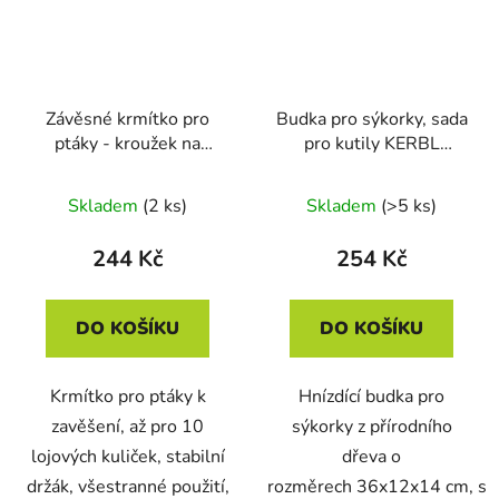
Závěsné krmítko pro
Budka pro sýkorky, sada
ptáky - kroužek na
pro kutily KERBL
lojové kuličky KERBL
82959, 36 x 12 x 14 cm
87045 CIRCLE, kov
Skladem
(2 ks)
Skladem
(>5 ks)
24x8x24 cm
244 Kč
254 Kč
DO KOŠÍKU
DO KOŠÍKU
Krmítko pro ptáky k
Hnízdící budka pro
zavěšení, až pro 10
sýkorky z přírodního
lojových kuliček, stabilní
dřeva o
držák, všestranné použití,
rozměrech 36x12x14 cm, s