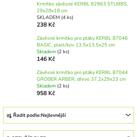
Krmítko závěsné KERBL 82963 STUBBS,
29x28x18 cm
SKLADEM
(4 ks)
238 Kč
Závěsné krmítko pro ptáky KERBL 87046
BASIC, plast/kov 13,5x13,5x25 cm
Skladem
(2 ks)
146 Kč
Závěsné krmítko pro ptáky KERBL 87044
GROßER ARBER, dřevo 37,2x29x23 cm
Skladem
(2 ks)
958 Kč
Ř
Řadit podle:
Nejlevnější
a
z
e