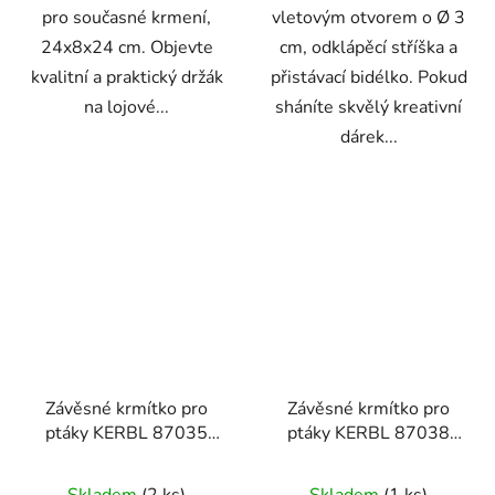
pro současné krmení,
vletovým otvorem o Ø 3
24x8x24 cm. Objevte
cm, odklápěcí stříška a
kvalitní a praktický držák
přistávací bidélko. Pokud
na lojové...
sháníte skvělý kreativní
dárek...
Závěsné krmítko pro
Závěsné krmítko pro
ptáky KERBL 87035
ptáky KERBL 87038
GINDELALM, dřevo
DILLENBERG, kov
18x14x22,5 cm
17,5x17,5x21,5 cm
Skladem
(2 ks)
Skladem
(1 ks)