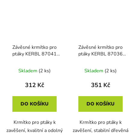
Závěsné krmítko pro
Závěsné krmítko pro
ptáky KERBL 87041
ptáky KERBL 87036
KEHLSTEIN, kov
RIEDERSTEIN, dřevo
15x15x35 cm
23,8x22x20,7 cm
Skladem
(2 ks)
Skladem
(2 ks)
312 Kč
351 Kč
DO KOŠÍKU
DO KOŠÍKU
Krmítko pro ptáky k
Krmítko pro ptáky k
zavěšení, kvalitní a odolný
zavěšení, stabilní dřevěná