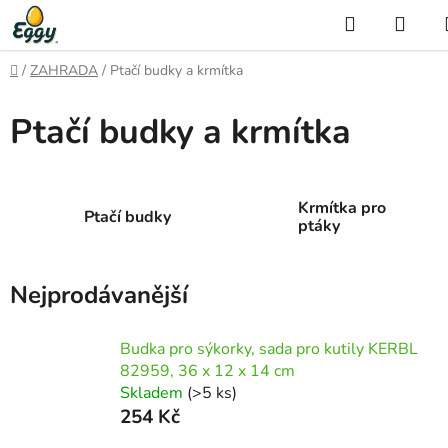
Přejít
Hledat
NÁK
na
KOŠ
obsah
Domů
/
ZAHRADA
/
Ptačí budky a krmítka
Ptačí budky a krmítka
Krmítka pro
Ptačí budky
ptáky
Nejprodávanější
Budka pro sýkorky, sada pro kutily KERBL
82959, 36 x 12 x 14 cm
Skladem
(>5 ks)
254 Kč