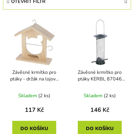
OTEVŘÍT FILTR
n
í
V
p
ý
r
p
o
i
d
s
u
p
k
r
t
Závěsné krmítko pro
Závěsné krmítko pro
o
ů
ptáky - držák na lojové
ptáky KERBL 87046
d
kuličky KERBL 87042
BASIC, plast/kov
u
SOLO, dřevo 17x22x19
13,5x13,5x25 cm
Skladem
(2 ks)
Skladem
(2 ks)
k
cm
t
117 Kč
146 Kč
ů
DO KOŠÍKU
DO KOŠÍKU