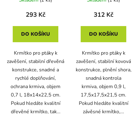
293 Kč
312 Kč
DO KOŠÍKU
DO KOŠÍKU
Krmítko pro ptáky k
Krmítko pro ptáky k
zavěšení, stabilní dřevěná
zavěšení, stabilní kovová
konstrukce, snadné a
konstrukce, plnění shora,
rychlé doplňování,
snadná kontrola
ochrana krmiva, objem
krmiva, objem 0,9 l,
0,7 l, 18x14x22,5 cm.
17,5x17,5x21,5 cm.
Pokud hledáte kvalitní
Pokud hledáte kvalitní
dřevěné krmítko, tak...
závěsné krmítko,...