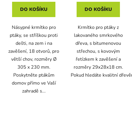
DO KOŠÍKU
DO KOŠÍKU
Násypné krmítko pro
Krmítko pro ptáky z
ptáky, se stříškou proti
lakovaného smrkového
dešti, na zem i na
dřeva, s bitumenovou
zavěšení, 18 otvorů, pro
střechou, s kovovým
větší chov, rozměry Ø
řetízkem k zavěšení a
305 x 230 mm.
rozměry 29x28x18 cm.
Poskytněte ptákům
Pokud hledáte kvalitní dřevěn
domov přímo ve Vaší
zahradě s...