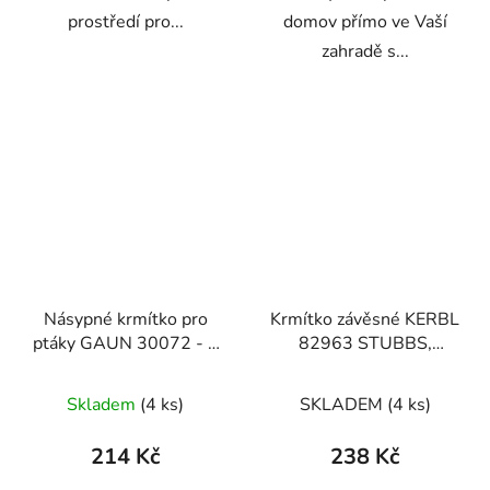
prostředí pro...
domov přímo ve Vaší
zahradě s...
Násypné krmítko pro
Krmítko závěsné KERBL
ptáky GAUN 30072 - 2
82963 STUBBS,
kg, hnědé
29x28x18 cm
Skladem
(4 ks)
SKLADEM
(4 ks)
214 Kč
238 Kč