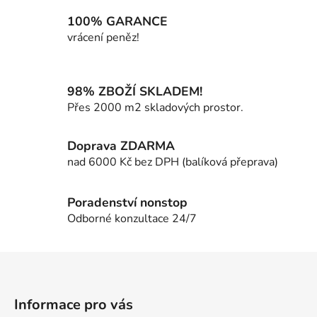
c
n
í
100% GARANCE
í
p
vrácení peněz!
r
v
k
98% ZBOŽÍ SKLADEM!
y
Přes 2000 m2 skladových prostor.
v
ý
Doprava ZDARMA
p
i
nad 6000 Kč bez DPH (balíková přeprava)
s
u
Poradenství nonstop
Odborné konzultace 24/7
Z
á
p
Informace pro vás
a