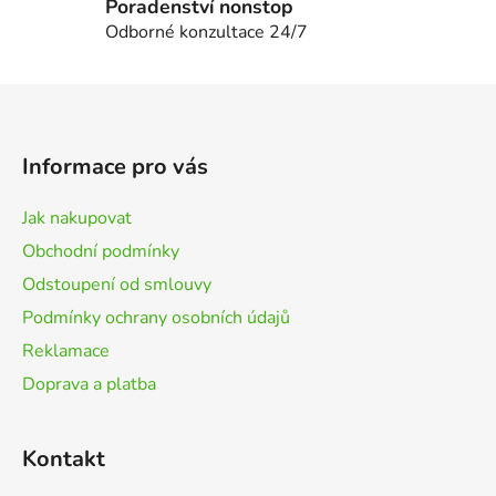
p
Poradenství nonstop
i
Odborné konzultace 24/7
s
u
Z
á
p
Informace pro vás
a
t
Jak nakupovat
í
Obchodní podmínky
Odstoupení od smlouvy
Podmínky ochrany osobních údajů
Reklamace
Doprava a platba
Kontakt