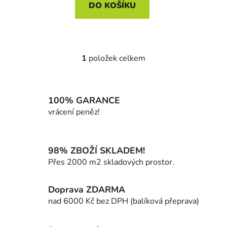
DO KOŠÍKU
1
položek celkem
O
v
l
á
100% GARANCE
d
vrácení peněz!
a
c
í
98% ZBOŽÍ SKLADEM!
p
Přes 2000 m2 skladových prostor.
r
v
k
Doprava ZDARMA
y
nad 6000 Kč bez DPH (balíková přeprava)
v
ý