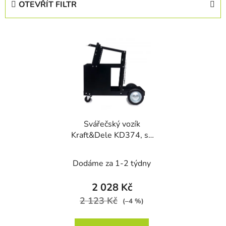
OTEVŘÍT FILTR
n
í
V
p
ý
r
p
o
i
d
s
u
p
k
r
t
Svářečský vozík
o
ů
Kraft&Dele KD374, se
d
4 šuplíky
u
Dodáme za 1-2 týdny
k
t
2 028 Kč
ů
2 123 Kč
(–4 %)