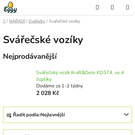
Přejít
Hledat
NÁKUP
na
KOŠÍK
obsah
Domů
/
NÁŘADÍ
/
Svářečky
/
Svářečské vozíky
Svářečské vozíky
Nejprodávanější
Svářečský vozík Kraft&Dele KD374, se 4
šuplíky
Dodáme za 1-2 týdny
2 028 Kč
Ř
Řadit podle:
Nejlevnější
a
z
e