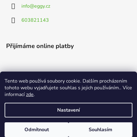
info
@
eggy.cz
603821143
Přijímáme online platby
Tento web používá soubory cookie. Dalším procházením
Vyhledávání
tohoto webu vyjadřujete souhlas s jejich používáním.. Více
informací
zde
.
HLEDAT
Nastavení
Odmítnout
Souhlasím
Vytvořil Shoptet