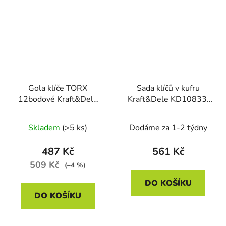
Gola klíče TORX
Sada klíčů v kufru
12bodové Kraft&Dele
Kraft&Dele KD10833,
KD10348, 21 kusů
72 ks
Skladem
(>5 ks)
Dodáme za 1-2 týdny
487 Kč
561 Kč
509 Kč
(–4 %)
DO KOŠÍKU
DO KOŠÍKU