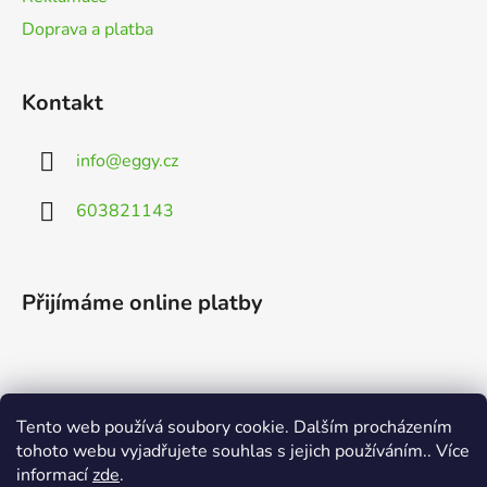
Doprava a platba
Kontakt
info
@
eggy.cz
603821143
Přijímáme online platby
Tento web používá soubory cookie. Dalším procházením
Vyhledávání
tohoto webu vyjadřujete souhlas s jejich používáním.. Více
informací
zde
.