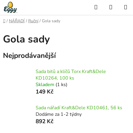
Přejít
Hledat
NÁKUP
na
KOŠÍK
obsah
Domů
/
NÁŘADÍ
/
Ruční
/
Gola sady
Gola sady
Nejprodávanější
Sada bitů a klíčů Torx Kraft&Dele
KD10264, 100 ks
Skladem
(1 ks)
149 Kč
Sada nářadí Kraft&Dele KD10461, 56 ks
Dodáme za 1-2 týdny
892 Kč