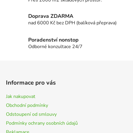
v
ý
Doprava ZDARMA
p
i
nad 6000 Kč bez DPH (balíková přeprava)
s
u
Poradenství nonstop
Odborné konzultace 24/7
Z
á
p
Informace pro vás
a
t
Jak nakupovat
í
Obchodní podmínky
Odstoupení od smlouvy
Podmínky ochrany osobních údajů
Reklamace