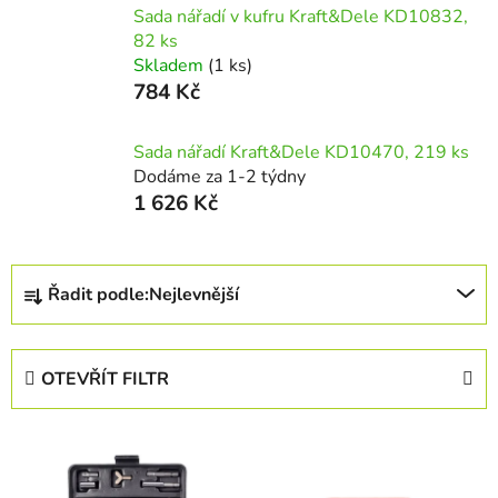
Sada nářadí v kufru Kraft&Dele KD10832,
82 ks
Skladem
(1 ks)
784 Kč
Sada nářadí Kraft&Dele KD10470, 219 ks
Dodáme za 1-2 týdny
1 626 Kč
Ř
Řadit podle:
Nejlevnější
a
z
e
OTEVŘÍT FILTR
n
í
V
p
ý
r