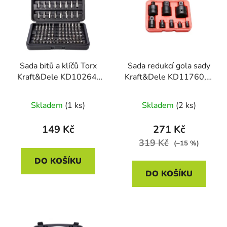
p
o
i
d
s
u
p
k
r
t
Sada bitů a klíčů Torx
Sada redukcí gola sady
o
ů
Kraft&Dele KD10264,
Kraft&Dele KD11760, 8
d
100 ks
ks
u
Skladem
(1 ks)
Skladem
(2 ks)
k
t
149 Kč
271 Kč
ů
319 Kč
(–15 %)
DO KOŠÍKU
DO KOŠÍKU