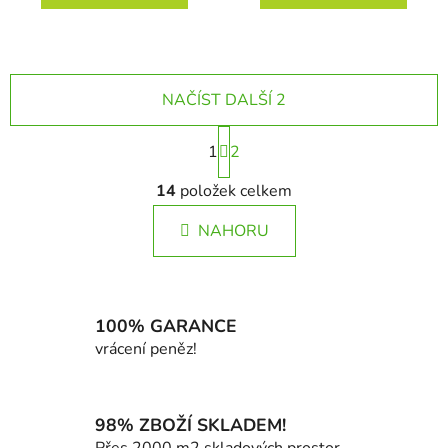
NAČÍST DALŠÍ 2
S
1
t
2
r
O
á
14
položek celkem
v
n
l
k
NAHORU
á
o
d
v
a
á
c
n
í
100% GARANCE
í
p
vrácení peněz!
r
v
k
98% ZBOŽÍ SKLADEM!
y
Přes 2000 m2 skladových prostor.