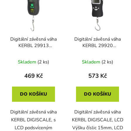
p
o
i
d
s
u
p
k
r
t
Digitální závěsná váha
Digitální závěsná váha
o
ů
KERBL 29913
KERBL 29920
d
DIGISCALE, do 25 kg
DIGISCALE, do 50 kg
u
Skladem
(2 ks)
Skladem
(2 ks)
k
t
469 Kč
573 Kč
ů
DO KOŠÍKU
DO KOŠÍKU
Digitální závěsná váha
Digitální závěsná váha
KERBL DIGISCALE, s
KERBL DIGISCALE, LCD
LCD podsvíceným
Výšku číslic 15mm, LCD