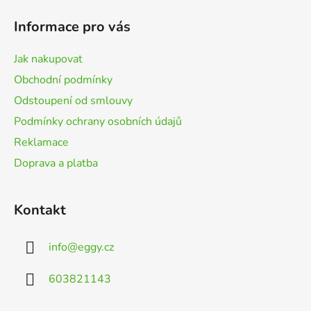
á
p
Informace pro vás
a
t
Jak nakupovat
í
Obchodní podmínky
Odstoupení od smlouvy
Podmínky ochrany osobních údajů
Reklamace
Doprava a platba
Kontakt
info
@
eggy.cz
603821143