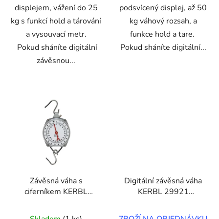
displejem, vážení do 25
podsvícený displej, až 50
kg s funkcí hold a tárování
kg váhový rozsah, a
a vysouvací metr.
funkce hold a tare.
Pokud sháníte digitální
Pokud sháníte digitální...
závěsnou...
Závěsná váha s
Digitální závěsná váha
ciferníkem KERBL
KERBL 29921
29954 PREMIUM, do
DIGISCALE, do 300 kg
100 kg
Skladem
(1 ks)
ZBOŽÍ NA OBJEDNÁVKU