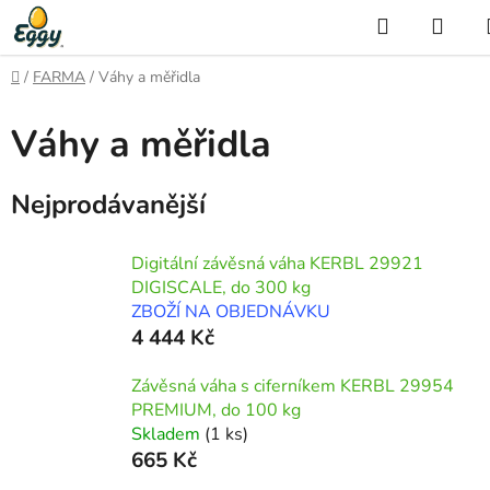
Přejít
Hledat
NÁK
na
KOŠ
obsah
Domů
/
FARMA
/
Váhy a měřidla
Váhy a měřidla
Nejprodávanější
Digitální závěsná váha KERBL 29921
DIGISCALE, do 300 kg
ZBOŽÍ NA OBJEDNÁVKU
4 444 Kč
Závěsná váha s ciferníkem KERBL 29954
PREMIUM, do 100 kg
Skladem
(1 ks)
665 Kč