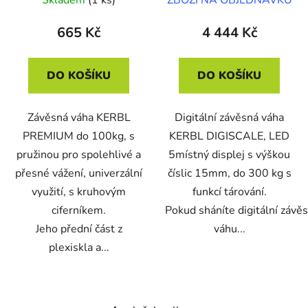
665 Kč
4 444 Kč
DO KOŠÍKU
DO KOŠÍKU
Závěsná váha KERBL
Digitální závěsná váha
PREMIUM do 100kg, s
KERBL DIGISCALE, LED
pružinou pro spolehlivé a
5místný displej s výškou
přesné vážení, univerzální
číslic 15mm, do 300 kg s
využití, s kruhovým
funkcí tárování.
ciferníkem.
Pokud sháníte digitální závě
Jeho přední část z
váhu...
plexiskla a...