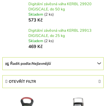
Digitální závěsná váha KERBL 29920
DIGISCALE, do 50 kg
Skladem
(2 ks)
573 Kč
Digitální závěsná váha KERBL 29913
DIGISCALE, do 25 kg
Skladem
(2 ks)
469 Kč
Ř
Řadit podle:
Nejlevnější
a
z
e
OTEVŘÍT FILTR
n
í
V
p
ý
r