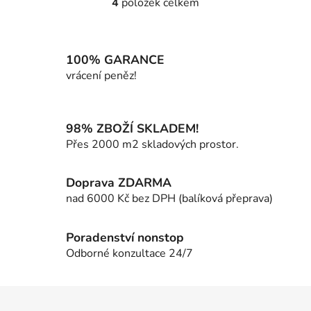
4
položek celkem
O
v
l
á
100% GARANCE
d
vrácení peněz!
a
c
í
98% ZBOŽÍ SKLADEM!
p
Přes 2000 m2 skladových prostor.
r
v
k
Doprava ZDARMA
y
nad 6000 Kč bez DPH (balíková přeprava)
v
ý
p
Poradenství nonstop
i
Odborné konzultace 24/7
s
u
Z