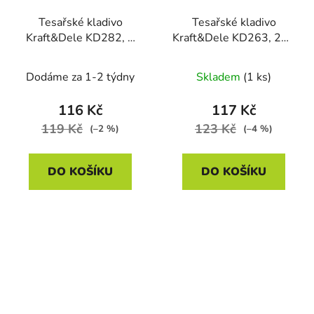
Tesařské kladivo
Tesařské kladivo
Kraft&Dele KD282, 1
Kraft&Dele KD263, 250
kg
g
Dodáme za 1-2 týdny
Skladem
(1 ks)
116 Kč
117 Kč
119 Kč
123 Kč
(–2 %)
(–4 %)
DO KOŠÍKU
DO KOŠÍKU