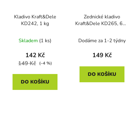
Kladivo Kraft&Dele
Zednické kladivo
KD242, 1 kg
Kraft&Dele KD265, 600
g
Skladem
(1 ks)
Dodáme za 1-2 týdny
142 Kč
149 Kč
149 Kč
(–4 %)
DO KOŠÍKU
DO KOŠÍKU