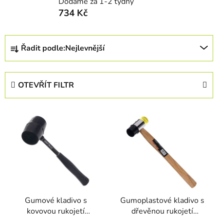
Dodáme za 1-2 týdny
734 Kč
Ř
Řadit podle:
Nejlevnější
a
z
e
OTEVŘÍT FILTR
n
í
V
p
ý
r
p
o
i
d
s
u
p
k
r
t
Gumové kladivo s
Gumoplastové kladivo s
o
ů
kovovou rukojetí
dřevěnou rukojetí
d