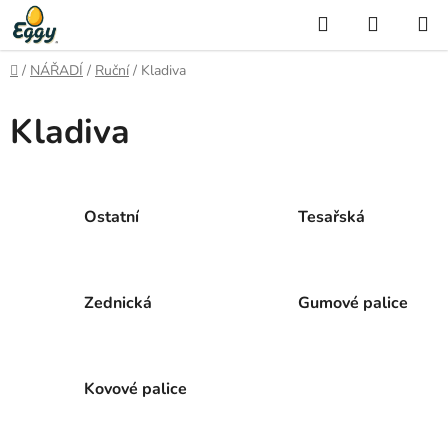
Přejít
Hledat
NÁKUP
na
KOŠÍK
obsah
Domů
/
NÁŘADÍ
/
Ruční
/
Kladiva
Kladiva
Ostatní
Tesařská
Zednická
Gumové palice
Kovové palice