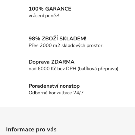
á
100% GARANCE
d
vrácení peněz!
a
c
í
98% ZBOŽÍ SKLADEM!
p
Přes 2000 m2 skladových prostor.
r
v
k
Doprava ZDARMA
y
nad 6000 Kč bez DPH (balíková přeprava)
v
ý
p
Poradenství nonstop
i
Odborné konzultace 24/7
s
u
Z
á
p
Informace pro vás
a