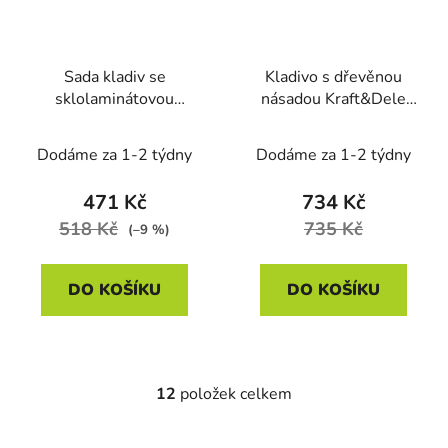
Sada kladiv se
Kladivo s dřevěnou
sklolaminátovou
násadou Kraft&Dele
rukojetí Kraft&Dele
KD254, 10 kg
KD230, 5 ks
Dodáme za 1-2 týdny
Dodáme za 1-2 týdny
471 Kč
734 Kč
518 Kč
735 Kč
(–9 %)
DO KOŠÍKU
DO KOŠÍKU
12
položek celkem
O
v
l