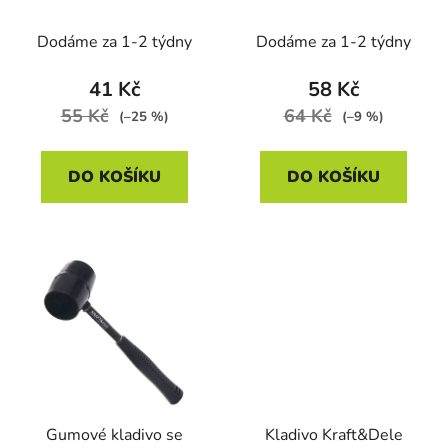
Kraft&Dele KD901, 450
Kraft&Dele KD904, 35
u
g
mm
Dodáme za 1-2 týdny
Dodáme za 1-2 týdny
k
t
41 Kč
58 Kč
ů
55 Kč
64 Kč
(–25 %)
(–9 %)
DO KOŠÍKU
DO KOŠÍKU
Gumové kladivo se
Kladivo Kraft&Dele