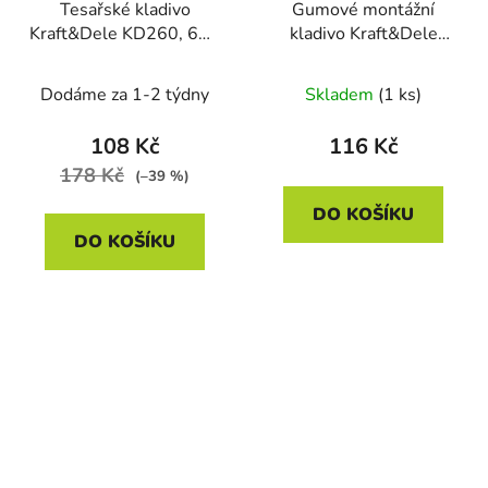
Tesařské kladivo
Gumové montážní
Kraft&Dele KD260, 600
kladivo Kraft&Dele
g
KD906
Dodáme za 1-2 týdny
Skladem
(1 ks)
108 Kč
116 Kč
178 Kč
(–39 %)
DO KOŠÍKU
DO KOŠÍKU