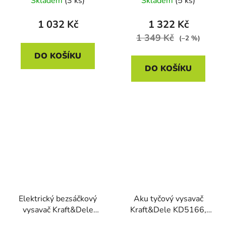
Skladem
(3 ks)
Skladem
(5 ks)
1 032 Kč
1 322 Kč
1 349 Kč
(–2 %)
DO KOŠÍKU
DO KOŠÍKU
Elektrický bezsáčkový
Aku tyčový vysavač
vysavač Kraft&Dele
Kraft&Dele KD5166,
KD5155, 0,9 kW
25,2V, 2200 mAh, 0,8l