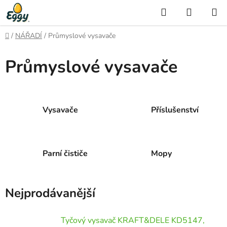
Přejít
Hledat
NÁKUP
na
KOŠÍK
obsah
Domů
/
NÁŘADÍ
/
Průmyslové vysavače
Průmyslové vysavače
Vysavače
Příslušenství
Parní čističe
Mopy
Nejprodávanější
Tyčový vysavač KRAFT&DELE KD5147,