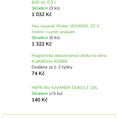
600 W, 0,5 l
Skladem
(3 ks)
1 032 Kč
Aku vysavač Wuber W04666, 20 V,
mokré i suché vysávání
Skladem
(5 ks)
1 322 Kč
Magnetická oboustranná stěrka na okna
Kraft&Dele KD666
Dodáme za 1-2 týdny
74 Kč
HEPA filtr KAMINER ODK013-20L
Skladem
(>5 ks)
140 Kč
Ř