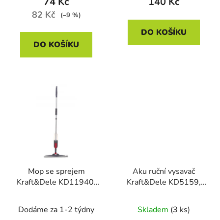
74 Kč
140 Kč
ů
82 Kč
(–9 %)
DO KOŠÍKU
DO KOŠÍKU
Mop se sprejem
Aku ruční vysavač
Kraft&Dele KD11940,
Kraft&Dele KD5159,
350 ml, 118 cm
25,2V, 2500 mAh, 0,5l
Dodáme za 1-2 týdny
Skladem
(3 ks)