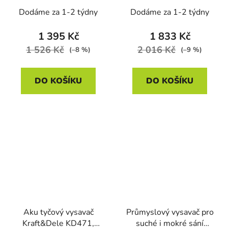
Dodáme za 1-2 týdny
Dodáme za 1-2 týdny
1 395 Kč
1 833 Kč
1 526 Kč
2 016 Kč
(–8 %)
(–9 %)
DO KOŠÍKU
DO KOŠÍKU
Aku tyčový vysavač
Průmyslový vysavač pro
Kraft&Dele KD471,
suché i mokré sání