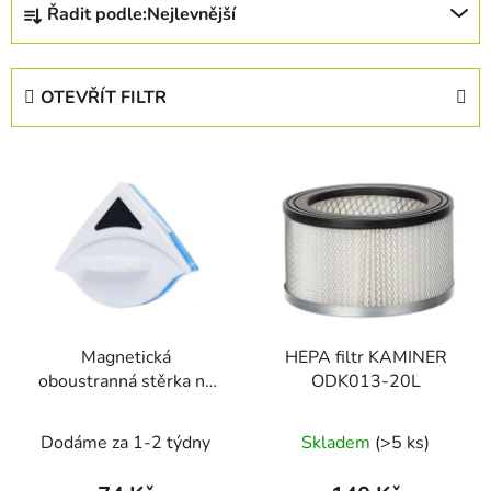
Řadit podle:
Nejlevnější
a
z
e
OTEVŘÍT FILTR
n
í
V
p
ý
r
p
o
i
d
s
u
p
k
r
t
Magnetická
HEPA filtr KAMINER
o
ů
oboustranná stěrka na
ODK013-20L
d
okna Kraft&Dele KD666
u
Dodáme za 1-2 týdny
Skladem
(>5 ks)
k
t