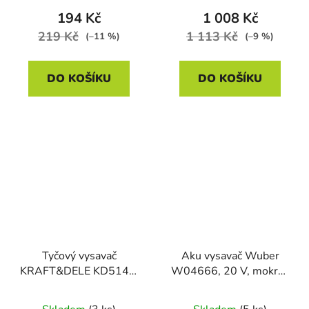
194 Kč
1 008 Kč
219 Kč
1 113 Kč
(–11 %)
(–9 %)
DO KOŠÍKU
DO KOŠÍKU
Tyčový vysavač
Aku vysavač Wuber
KRAFT&DELE KD5147,
W04666, 20 V, mokré i
600 W, 0,5 l
suché vysávání