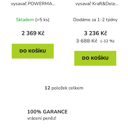
vysavač POWERMAT
vysavač Kraft&Dele
PM-OB-1600T, 1600
KD5156, 1,4 kW, 25 l
W
Skladem
(>5 ks)
Dodáme za 1-2 týdny
2 369 Kč
3 236 Kč
3 688 Kč
(–12 %)
DO KOŠÍKU
DO KOŠÍKU
12
položek celkem
O
v
l
á
100% GARANCE
d
vrácení peněz!
a