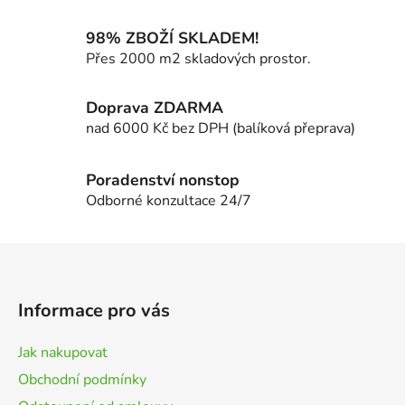
c
í
98% ZBOŽÍ SKLADEM!
p
Přes 2000 m2 skladových prostor.
r
v
k
Doprava ZDARMA
y
nad 6000 Kč bez DPH (balíková přeprava)
v
ý
p
Poradenství nonstop
i
Odborné konzultace 24/7
s
u
Z
á
p
Informace pro vás
a
t
Jak nakupovat
í
Obchodní podmínky