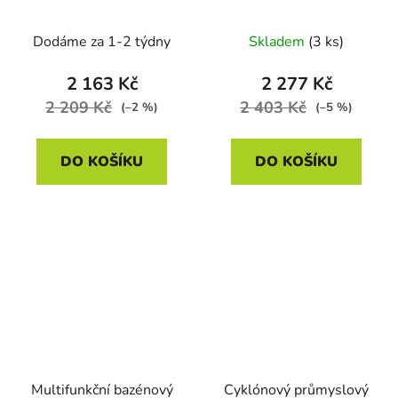
22,2V, 2200 mAh, 0,8l
Kraft&Dele KD5157,
2,2 kW
Dodáme za 1-2 týdny
Skladem
(3 ks)
2 163 Kč
2 277 Kč
2 209 Kč
2 403 Kč
(–2 %)
(–5 %)
DO KOŠÍKU
DO KOŠÍKU
Multifunkční bazénový
Cyklónový průmyslový