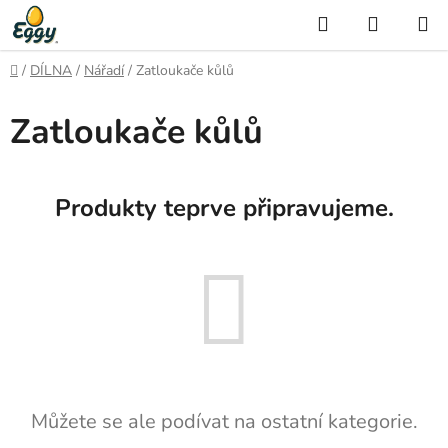
Přejít
Hledat
NÁKUP
na
KOŠÍK
obsah
Domů
/
DÍLNA
/
Nářadí
/
Zatloukače kůlů
Zatloukače kůlů
Produkty teprve připravujeme.
Můžete se ale podívat na ostatní kategorie.