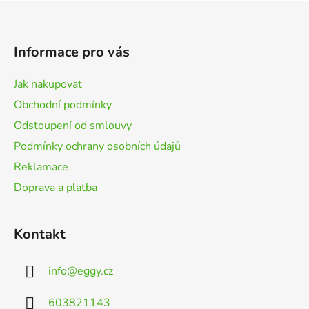
Z
á
p
Informace pro vás
a
t
Jak nakupovat
í
Obchodní podmínky
Odstoupení od smlouvy
Podmínky ochrany osobních údajů
Reklamace
Doprava a platba
Kontakt
info
@
eggy.cz
603821143