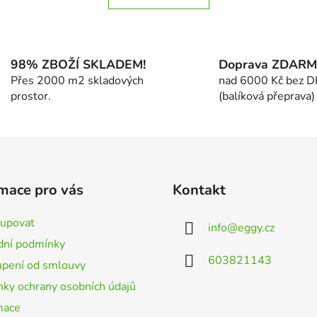
á
k
d
o
v
a
á
c
n
98% ZBOŽÍ SKLADEM!
Doprava ZDAR
í
í
Přes 2000 m2 skladových
nad 6000 Kč bez 
p
prostor.
(balíková přeprava)
r
v
k
y
v
ý
mace pro vás
Kontakt
p
i
kupovat
s
info
@
eggy.cz
u
ní podmínky
603821143
pení od smlouvy
ky ochrany osobních údajů
mace