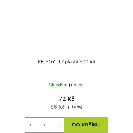
PE-PO čistič plastů 500 ml
Skladem
(>5 ks)
72 Kč
86 Kč
(–16 %)
DO KOŠÍKU