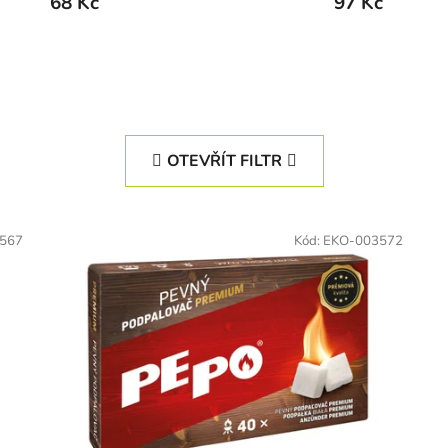
68 Kč
97 Kč
OTEVŘÍT FILTR
567
Kód:
EKO-003572