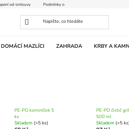
pení od smlouvy
Podmínky ochrany osobních údajů
Rekla
DOMÁCÍ MAZLÍCI
ZAHRADA
KRBY A KAM
PE-PO kominíček 5
PE-PO čistič gri
ks
500 ml
Skladem
(>5 ks)
Skladem
(>5 ks