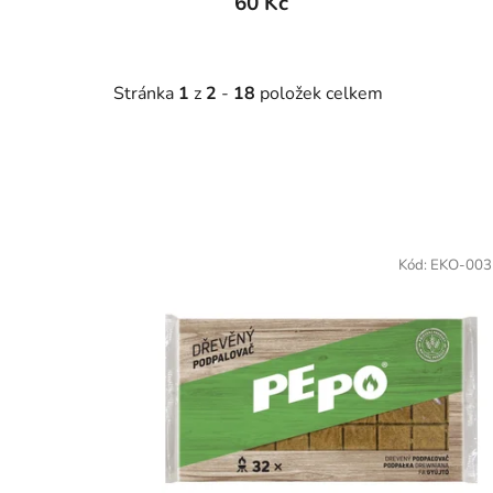
60 Kč
Stránka
1
z
2
-
18
položek celkem
V
ý
Kód:
EKO-003
p
i
s
p
r
o
d