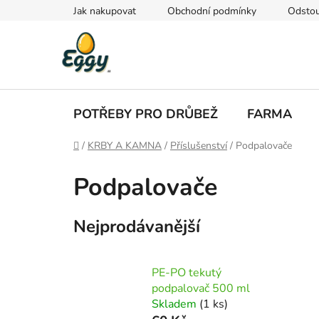
Přejít
Jak nakupovat
Obchodní podmínky
Odstou
na
obsah
POTŘEBY PRO DRŮBEŽ
FARMA
Domů
/
KRBY A KAMNA
/
Příslušenství
/
Podpalovače
Podpalovače
Nejprodávanější
PE-PO tekutý
podpalovač 500 ml
Skladem
(1 ks)