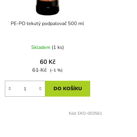
PE-PO tekutý podpalovač 500 ml
Skladem
(1 ks)
60 Kč
61 Kč
(–1 %)
DO KOŠÍKU
Kód:
EKO-003561