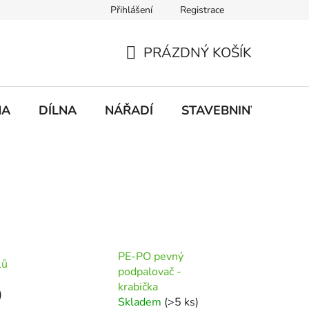
Přihlášení
Registrace
mace
Doprava a platba
PRÁZDNÝ KOŠÍK
NÁKUPNÍ
KOŠÍK
NA
DÍLNA
NÁŘADÍ
STAVEBNINY
DO
PE-PO pevný
lů
podpalovač -
krabička
)
Skladem
(>5 ks)