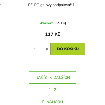
s
PE-PO gelový podpalovač 1 l
Skladem
(>5 ks)
117 Kč
DO KOŠÍKU
NAČÍST 6 DALŠÍCH
S
1
t
2
O
r
v
á
l
NAHORU
n