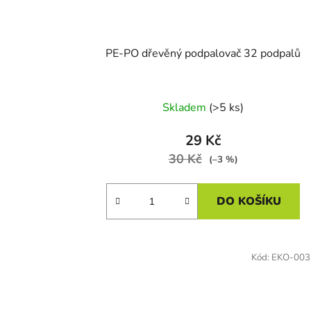
u
k
t
PE-PO dřevěný podpalovač 32 podpalů
ů
Skladem
(>5 ks)
29 Kč
30 Kč
(–3 %)
DO KOŠÍKU
Kód:
EKO-003