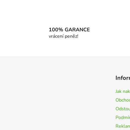
100% GARANCE
vrácení peněz!
Z
á
Infor
p
a
Jak na
t
Obchod
í
Odstou
Podmín
Rekla