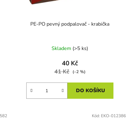
PE-PO pevný podpalovač - krabička
Skladem
(>5 ks)
40 Kč
41 Kč
(–2 %)
DO KOŠÍKU
582
Kód:
EKO-012386