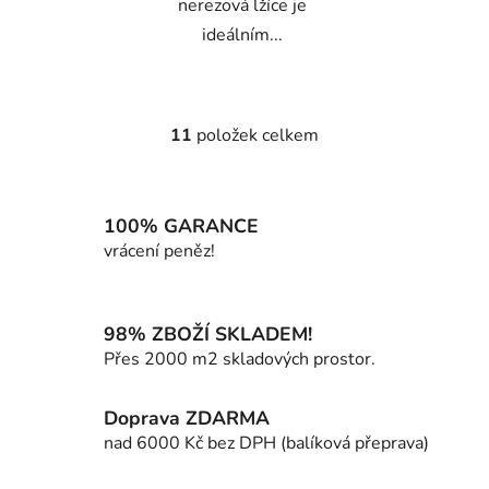
nerezová lžíce je
ideálním...
11
položek celkem
O
v
l
á
100% GARANCE
d
vrácení peněz!
a
c
í
98% ZBOŽÍ SKLADEM!
p
Přes 2000 m2 skladových prostor.
r
v
k
Doprava ZDARMA
y
nad 6000 Kč bez DPH (balíková přeprava)
v
ý