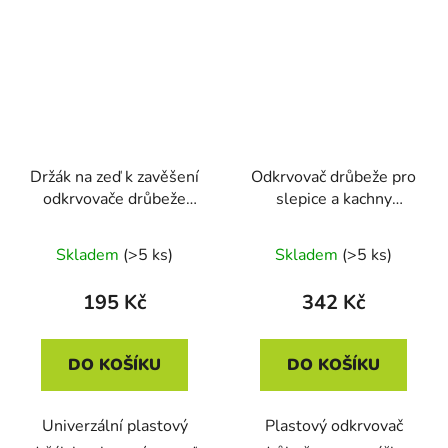
Držák na zeď k zavěšení
Odkrvovač drůbeže pro
odkrvovače drůbeže
slepice a kachny
CIMUKA YL-CN-
CIMUKA YL-CN03-C
HNG01
Skladem
(>5 ks)
Skladem
(>5 ks)
195 Kč
342 Kč
DO KOŠÍKU
DO KOŠÍKU
Univerzální plastový
Plastový odkrvovač