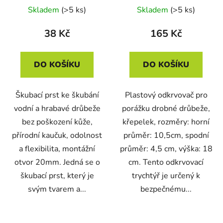
Skladem
(>5 ks)
Skladem
(>5 ks)
38 Kč
165 Kč
DO KOŠÍKU
DO KOŠÍKU
Škubací prst ke škubání
Plastový odkrvovač pro
vodní a hrabavé drůbeže
porážku drobné drůbeže,
bez poškození kůže,
křepelek, rozměry: horní
přírodní kaučuk, odolnost
průměr: 10,5cm, spodní
a flexibilita, montážní
průměr: 4,5 cm, výška: 18
otvor 20mm. Jedná se o
cm. Tento odkrvovací
škubací prst, který je
trychtýř je určený k
svým tvarem a...
bezpečnému...