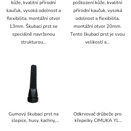
kůže, kvalitní přírodní
poškození kůže, kvalitní
kaučuk, vysoká odolnost a
přírodní kaučuk, vysoká
flexibilita, montážní otvor
odolnost a flexibilita,
13mm. Škubací prst se
montážní otvor 20mm.
speciálně navrženou
Tento škubací prst je svou
strukturou...
velikostí a...
Gumový škubací prst na
Odkrvovač drůbeže pro
slepice, husy, kachny,
křepelky CIMUKA YL-
krůty CIMUKA CMK-7
CN01-Q