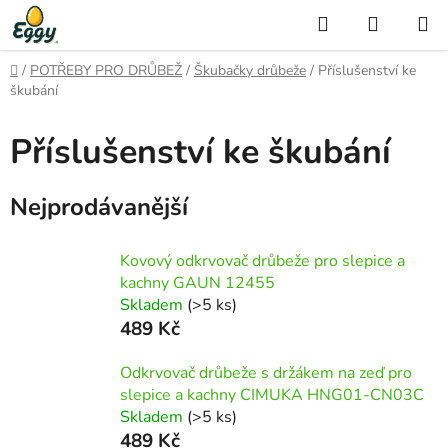
Přejít
Hledat
NÁKUP
na
KOŠÍK
obsah
Domů
/
POTŘEBY PRO DRŮBEŽ
/
Škubačky drůbeže
/
Příslušenství ke
škubání
Příslušenství ke škubání
Nejprodávanější
Kovový odkrvovač drůbeže pro slepice a
kachny GAUN 12455
Skladem
(>5 ks)
489 Kč
Odkrvovač drůbeže s držákem na zeď pro
slepice a kachny CIMUKA HNG01-CN03C
Skladem
(>5 ks)
489 Kč