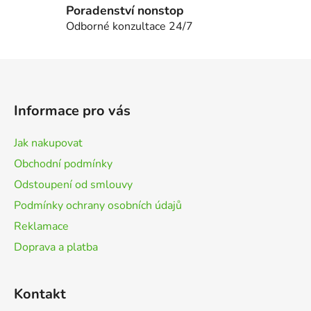
p
Poradenství nonstop
i
Odborné konzultace 24/7
s
u
Z
á
p
Informace pro vás
a
t
Jak nakupovat
í
Obchodní podmínky
Odstoupení od smlouvy
Podmínky ochrany osobních údajů
Reklamace
Doprava a platba
Kontakt