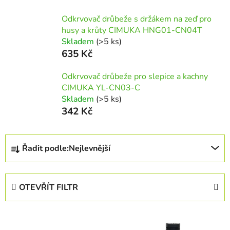
Odkrvovač drůbeže s držákem na zeď pro
husy a krůty CIMUKA HNG01-CN04T
Skladem
(>5 ks)
635 Kč
Odkrvovač drůbeže pro slepice a kachny
CIMUKA YL-CN03-C
Skladem
(>5 ks)
342 Kč
Ř
Řadit podle:
Nejlevnější
a
z
e
OTEVŘÍT FILTR
n
í
V
p