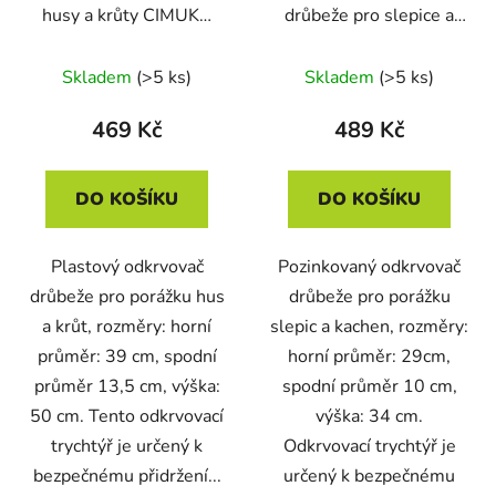
husy a krůty CIMUKA
drůbeže pro slepice a
YL-CN04-T
kachny GAUN 12455
Skladem
(>5 ks)
Skladem
(>5 ks)
469 Kč
489 Kč
DO KOŠÍKU
DO KOŠÍKU
Plastový odkrvovač
Pozinkovaný odkrvovač
drůbeže pro porážku hus
drůbeže pro porážku
a krůt, rozměry: horní
slepic a kachen, rozměry:
průměr: 39 cm, spodní
horní průměr: 29cm,
průměr 13,5 cm, výška:
spodní průměr 10 cm,
50 cm. Tento odkrvovací
výška: 34 cm.
trychtýř je určený k
Odkrvovací trychtýř je
bezpečnému přidržení...
určený k bezpečnému