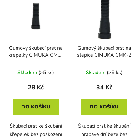
ý
r
p
o
i
d
s
u
p
k
r
t
Gumový škubací prst na
Gumový škubací prst na
o
ů
křepelky CIMUKA CMK-
slepice CIMUKA CMK-2
d
1
u
Skladem
(>5 ks)
Skladem
(>5 ks)
k
t
28 Kč
34 Kč
ů
DO KOŠÍKU
DO KOŠÍKU
Škubací prst ke škubání
Škubací prst ke škubání
křepelek bez poškození
hrabavé drůbeže bez