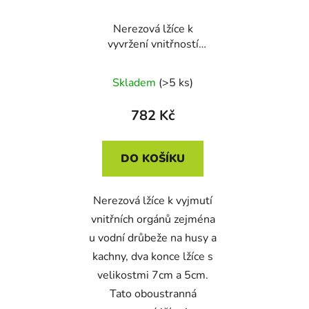
Nerezová lžíce k
vyvržení vnitřností
SPIUMATRICE DIT EV
Skladem
(>5 ks)
782 Kč
DO KOŠÍKU
Nerezová lžíce k vyjmutí
vnitřních orgánů zejména
u vodní drůbeže na husy a
kachny, dva konce lžíce s
velikostmi 7cm a 5cm.
Tato oboustranná