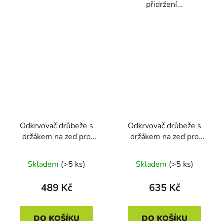
přidržení...
Odkrvovač drůbeže s
Odkrvovač drůbeže s
držákem na zeď pro
držákem na zeď pro
slepice a kachny
husy a krůty CIMUKA
CIMUKA HNG01-
HNG01-CN04T
Skladem
(>5 ks)
Skladem
(>5 ks)
CN03C
489 Kč
635 Kč
DO KOŠÍKU
DO KOŠÍKU