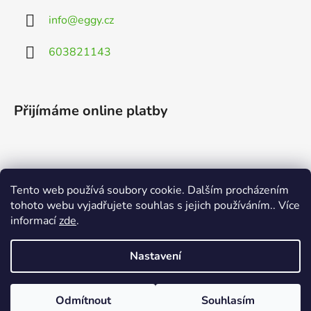
info
@
eggy.cz
603821143
Přijímáme online platby
Tento web používá soubory cookie. Dalším procházením
Vyhledávání
tohoto webu vyjadřujete souhlas s jejich používáním.. Více
informací
zde
.
HLEDAT
Nastavení
Odmítnout
Souhlasím
Vytvořil Shoptet