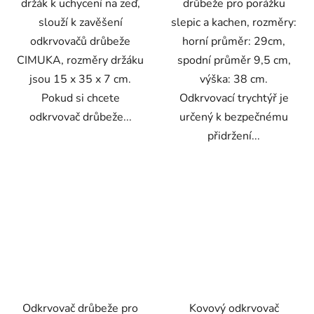
držák k uchycení na zeď,
drůbeže pro porážku
slouží k zavěšení
slepic a kachen, rozměry:
odkrvovačů drůbeže
horní průměr: 29cm,
CIMUKA, rozměry držáku
spodní průměr 9,5 cm,
jsou 15 x 35 x 7 cm.
výška: 38 cm.
Pokud si chcete
Odkrvovací trychtýř je
odkrvovač drůbeže...
určený k bezpečnému
přidržení...
Odkrvovač drůbeže pro
Kovový odkrvovač