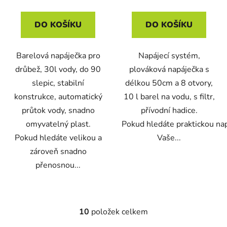
DO KOŠÍKU
DO KOŠÍKU
Barelová napáječka pro
Napájecí systém,
drůbež, 30l vody, do 90
plováková napáječka s
slepic, stabilní
délkou 50cm a 8 otvory,
konstrukce, automatický
10 l barel na vodu, s filtr,
průtok vody, snadno
přívodní hadice.
omyvatelný plast.
Pokud hledáte praktickou na
Pokud hledáte velikou a
Vaše...
zároveň snadno
přenosnou...
10
položek celkem
O