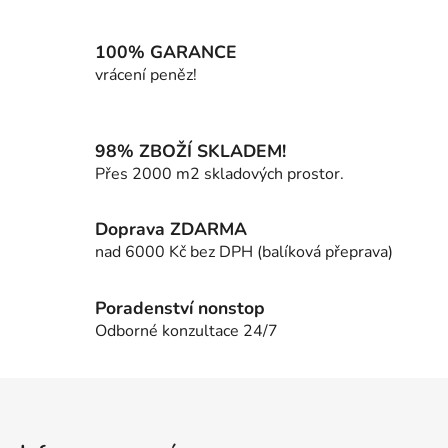
v
l
á
100% GARANCE
d
vrácení peněz!
a
c
í
98% ZBOŽÍ SKLADEM!
p
Přes 2000 m2 skladových prostor.
r
v
k
Doprava ZDARMA
y
nad 6000 Kč bez DPH (balíková přeprava)
v
ý
p
Poradenství nonstop
i
Odborné konzultace 24/7
s
u
Z
á
p