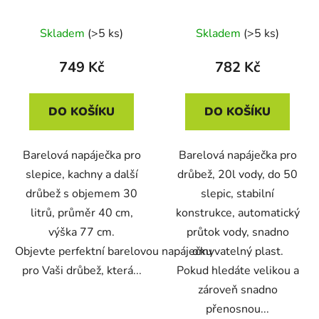
SYSTEMS BD 141/A -
10890 - 20l
30 l, plastová
Skladem
(>5 ks)
Skladem
(>5 ks)
749 Kč
782 Kč
DO KOŠÍKU
DO KOŠÍKU
Barelová napáječka pro
Barelová napáječka pro
slepice, kachny a další
drůbež, 20l vody, do 50
drůbež s objemem 30
slepic, stabilní
litrů, průměr 40 cm,
konstrukce, automatický
výška 77 cm.
průtok vody, snadno
Objevte perfektní barelovou napáječku
omyvatelný plast.
pro Vaši drůbež, která...
Pokud hledáte velikou a
zároveň snadno
přenosnou...