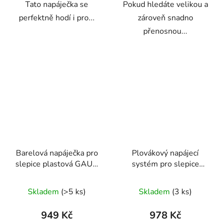
Tato napáječka se
Pokud hledáte velikou a
perfektně hodí i pro...
zároveň snadno
přenosnou...
Barelová napáječka pro
Plovákový napájecí
slepice plastová GAUN
systém pro slepice
10885 - 40l
GAUN 11660 - 10 l
Skladem
(>5 ks)
Skladem
(3 ks)
949 Kč
978 Kč