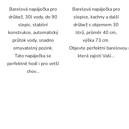
Barelová napáječka pro
Barelová napáječka pro
drůbež, 30l vody, do 90
slepice, kachny a další
slepic, stabilní
drůbež s objemem 30
konstrukce, automatický
litrů, průměr 40 cm,
průtok vody, snadno
výška 73 cm.
omyvatelný pozink.
Objevte perfektní barelovou 
Tato napáječka se
která zajistí Vaší...
perfektně hodí i pro vetší
chov...