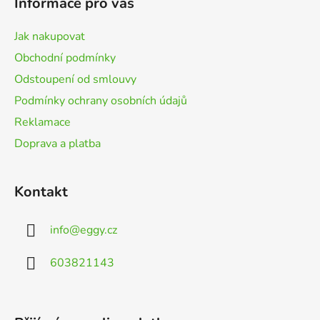
Informace pro vás
a
t
Jak nakupovat
í
Obchodní podmínky
Odstoupení od smlouvy
Podmínky ochrany osobních údajů
Reklamace
Doprava a platba
Kontakt
info
@
eggy.cz
603821143