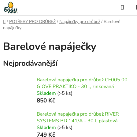
Přejít
Hled
na
obsah
Domů
/
POTŘEBY PRO DRŮBEŽ
/
Napáječky pro drůbež
/
Barelové
napáječky
Barelové napáječky
Nejprodávanější
Barelová napáječka pro drůbež CF005.00
GIOVE PRAKTIKO - 30 l, zinkovaná
Skladem
(>5 ks)
850 Kč
Barelová napáječka pro drůbež RIVER
SYSTEMS BD 141/A - 30 l, plastová
Skladem
(>5 ks)
749 Kč