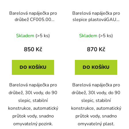
Barelová napáječka pro
Barelová napáječka pro
drůbež CF005.00
slepice plastováGAUN
GIOVE PRAKTIKO - 30
10895 - 30l
l, zinkovaná
Skladem
(>5 ks)
Skladem
(>5 ks)
850 Kč
870 Kč
DO KOŠÍKU
DO KOŠÍKU
Barelová napáječka pro
Barelová napáječka pro
drůbež, 30l vody, do 90
drůbež, 30l vody, do 90
slepic, stabilní
slepic, stabilní
konstrukce, automatický
konstrukce, automatický
průtok vody, snadno
průtok vody, snadno
omyvatelný pozink.
omyvatelný plast.