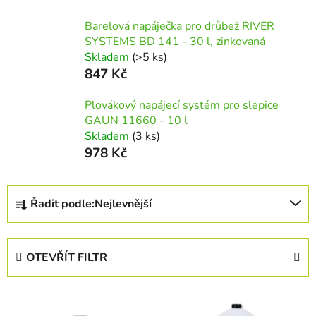
Barelová napáječka pro drůbež RIVER
SYSTEMS BD 141 - 30 l, zinkovaná
Skladem
(>5 ks)
847 Kč
Plovákový napájecí systém pro slepice
GAUN 11660 - 10 l
Skladem
(3 ks)
978 Kč
Ř
Řadit podle:
Nejlevnější
a
z
e
OTEVŘÍT FILTR
n
í
V
p