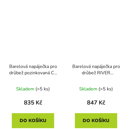
Barelová napáječka pro
Barelová napáječka pro
drůbež pozinkovaná CF
drůbež RIVER
005.00 GIOVE - 30l
SYSTEMS BD 141 - 30
l, zinkovaná
Skladem
(>5 ks)
Skladem
(>5 ks)
835 Kč
847 Kč
DO KOŠÍKU
DO KOŠÍKU