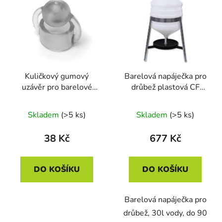
ý
r
p
o
i
d
s
u
p
k
r
t
Kuličkový gumový
Barelová napáječka pro
o
ů
uzávěr pro barelové
drůbež plastová CF
d
napáječky CF
006.10 SATURNO -
u
005.00.12
30l
Skladem
(>5 ks)
Skladem
(>5 ks)
k
t
38 Kč
677 Kč
ů
DO KOŠÍKU
DO KOŠÍKU
Barelová napáječka pro
drůbež, 30l vody, do 90