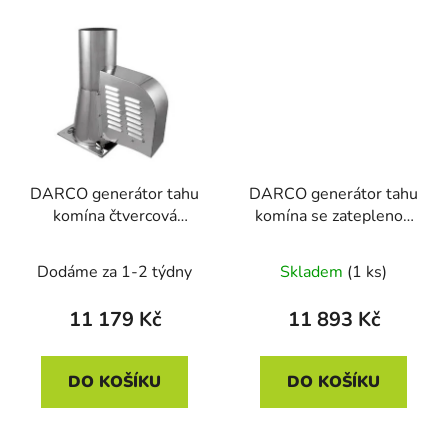
DARCO generátor tahu
DARCO generátor tahu
komína čtvercová
komína se zateplenou
základna 150mm
přírubou 150mm
Dodáme za 1-2 týdny
Skladem
(1 ks)
11 179 Kč
11 893 Kč
DO KOŠÍKU
DO KOŠÍKU