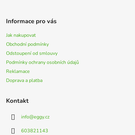
Z
á
p
Informace pro vás
a
t
Jak nakupovat
í
Obchodní podmínky
Odstoupení od smlouvy
Podmínky ochrany osobních údajů
Reklamace
Doprava a platba
Kontakt
info
@
eggy.cz
603821143