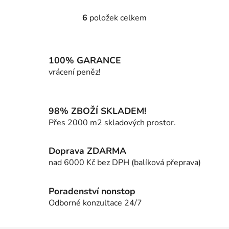
6
položek celkem
O
v
l
á
100% GARANCE
d
vrácení peněz!
a
c
í
98% ZBOŽÍ SKLADEM!
p
Přes 2000 m2 skladových prostor.
r
v
k
Doprava ZDARMA
y
nad 6000 Kč bez DPH (balíková přeprava)
v
ý
p
Poradenství nonstop
i
Odborné konzultace 24/7
s
u