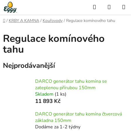
Přejít
Hledat
NÁKUP
na
KOŠÍK
obsah
Domů
/
KRBY A KAMNA
/
Kouřovody
/
Regulace komínového tahu
Regulace komínového
tahu
Nejprodávanější
DARCO generátor tahu komína se
zateplenou přírubou 150mm
Skladem
(1 ks)
11 893 Kč
DARCO generátor tahu komína čtvercová
základna 150mm
Dodáme za 1-2 týdny