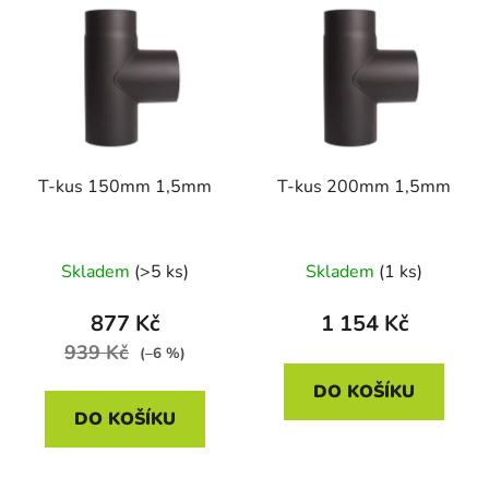
ý
r
p
o
i
d
s
u
p
k
r
t
T-kus 150mm 1,5mm
T-kus 200mm 1,5mm
o
ů
d
u
Skladem
(>5 ks)
Skladem
(1 ks)
k
t
877 Kč
1 154 Kč
ů
939 Kč
(–6 %)
DO KOŠÍKU
DO KOŠÍKU