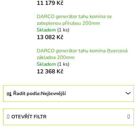
11 179 Kč
DARCO generátor tahu komína se
zateplenou přírubou 200mm
Skladem
(1 ks)
13 082 Kč
DARCO generátor tahu komína čtvercová
základna 200mm
Skladem
(1 ks)
12 368 Kč
Ř
Řadit podle:
Nejlevnější
a
z
e
OTEVŘÍT FILTR
n
í
V
p