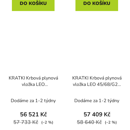
DO KOŠÍKU
DO KOŠÍKU
KRATKI Krbová plynová
KRATKI Krbová plynová
vložka LEO
vložka LEO 45/68/G20
70/G31/37MBAR na
na zemní plyn
propan, 3 skla
Dodáme za 1-2 týdny
Dodáme za 1-2 týdny
56 521 Kč
57 409 Kč
57 733 Kč
58 640 Kč
(–2 %)
(–2 %)