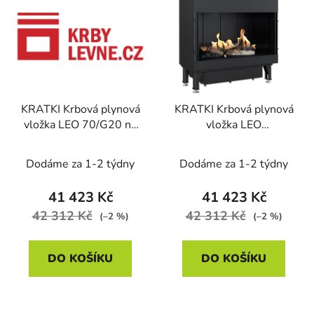
ý
r
p
o
i
d
s
u
p
k
r
t
KRATKI Krbová plynová
KRATKI Krbová plynová
o
ů
vložka LEO 70/G20 na
vložka LEO
d
zemní plyn
70/G30/30MBAR na
u
propan butan
Dodáme za 1-2 týdny
Dodáme za 1-2 týdny
k
t
41 423 Kč
41 423 Kč
ů
42 312 Kč
42 312 Kč
(–2 %)
(–2 %)
DO KOŠÍKU
DO KOŠÍKU