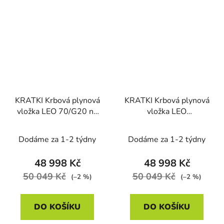
KRATKI Krbová plynová
KRATKI Krbová plynová
vložka LEO 70/G20 na
vložka LEO
zemní plyn, pravé
70/G30/30MBAR na
prosklení
propan butan, levé
Dodáme za 1-2 týdny
Dodáme za 1-2 týdny
prosklení
48 998 Kč
48 998 Kč
50 049 Kč
50 049 Kč
(–2 %)
(–2 %)
DO KOŠÍKU
DO KOŠÍKU