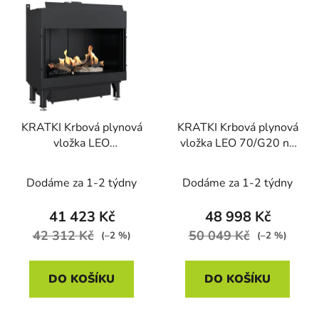
KRATKI Krbová plynová
KRATKI Krbová plynová
vložka LEO
vložka LEO 70/G20 na
70/G31/37MBAR na
zemní plyn, levé
propan
prosklení
Dodáme za 1-2 týdny
Dodáme za 1-2 týdny
41 423 Kč
48 998 Kč
42 312 Kč
50 049 Kč
(–2 %)
(–2 %)
DO KOŠÍKU
DO KOŠÍKU