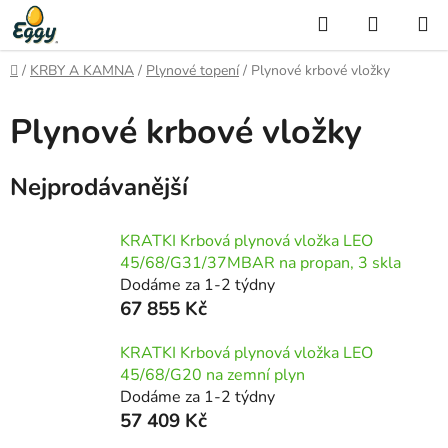
Přejít
Hledat
NÁKUP
na
KOŠÍK
obsah
Domů
/
KRBY A KAMNA
/
Plynové topení
/
Plynové krbové vložky
Plynové krbové vložky
Nejprodávanější
KRATKI Krbová plynová vložka LEO
45/68/G31/37MBAR na propan, 3 skla
Dodáme za 1-2 týdny
67 855 Kč
KRATKI Krbová plynová vložka LEO
45/68/G20 na zemní plyn
Dodáme za 1-2 týdny
57 409 Kč