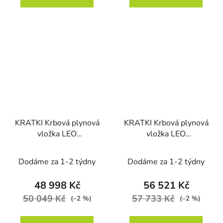
KRATKI Krbová plynová
KRATKI Krbová plynová
vložka LEO
vložka LEO
70/G31/37MBAR na
70/G30/30MBAR na
propan, pravé prosklení
propan butan, 3 skla
Dodáme za 1-2 týdny
Dodáme za 1-2 týdny
48 998 Kč
56 521 Kč
50 049 Kč
57 733 Kč
(–2 %)
(–2 %)