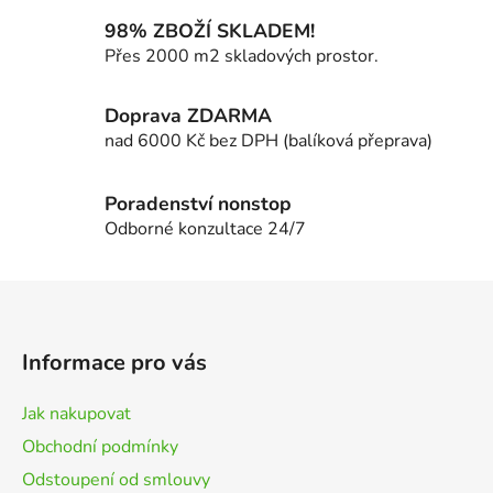
k
98% ZBOŽÍ SKLADEM!
y
Přes 2000 m2 skladových prostor.
v
ý
Doprava ZDARMA
p
i
nad 6000 Kč bez DPH (balíková přeprava)
s
u
Poradenství nonstop
Odborné konzultace 24/7
Z
á
p
Informace pro vás
a
t
Jak nakupovat
í
Obchodní podmínky
Odstoupení od smlouvy