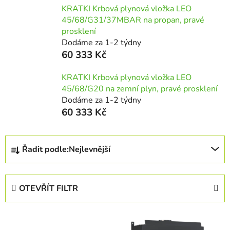
KRATKI Krbová plynová vložka LEO
45/68/G31/37MBAR na propan, pravé
prosklení
Dodáme za 1-2 týdny
60 333 Kč
KRATKI Krbová plynová vložka LEO
45/68/G20 na zemní plyn, pravé prosklení
Dodáme za 1-2 týdny
60 333 Kč
Ř
Řadit podle:
Nejlevnější
a
z
e
OTEVŘÍT FILTR
n
í
V
p