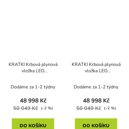
KRATKI Krbová plynová
KRATKI Krbová plynová
vložka LEO
vložka LEO
70/G30/30MBAR na
70/G31/37MBAR na
propan butan, pravé
propan, levé prosklení
Dodáme za 1-2 týdny
Dodáme za 1-2 týdny
prosklení
48 998 Kč
48 998 Kč
50 049 Kč
50 049 Kč
(–2 %)
(–2 %)
DO KOŠÍKU
DO KOŠÍKU