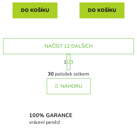
DO KOŠÍKU
DO KOŠÍKU
NAČÍST 12 DALŠÍCH
S
1
t
3
r
O
á
30
položek celkem
v
n
l
k
NAHORU
á
o
d
v
a
á
c
n
í
100% GARANCE
í
p
vrácení peněz!
r
v