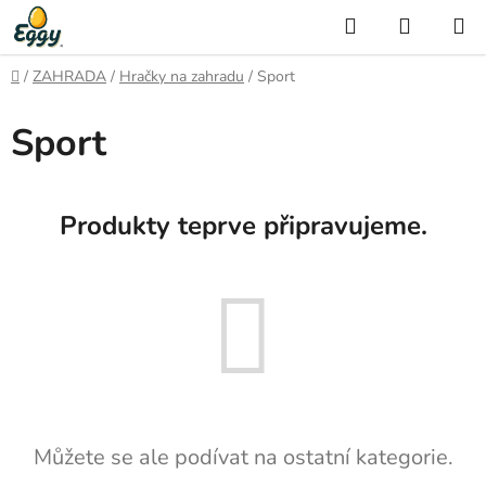
Přejít
Hledat
NÁKUP
na
KOŠÍK
obsah
Domů
/
ZAHRADA
/
Hračky na zahradu
/
Sport
Sport
Produkty teprve připravujeme.
Můžete se ale podívat na ostatní kategorie.