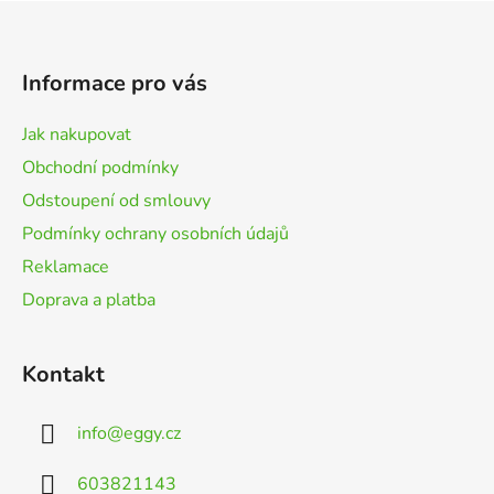
Z
á
p
Informace pro vás
a
t
Jak nakupovat
í
Obchodní podmínky
Odstoupení od smlouvy
Podmínky ochrany osobních údajů
Reklamace
Doprava a platba
Kontakt
info
@
eggy.cz
603821143