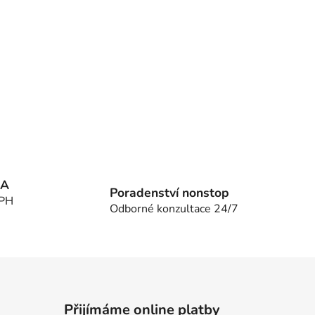
MA
Poradenství nonstop
DPH
Odborné konzultace 24/7
Přijímáme online platby