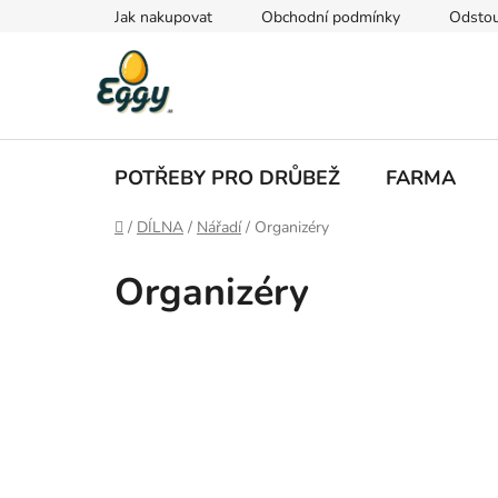
Přejít
Jak nakupovat
Obchodní podmínky
Odstou
na
obsah
POTŘEBY PRO DRŮBEŽ
FARMA
Domů
/
DÍLNA
/
Nářadí
/
Organizéry
Organizéry