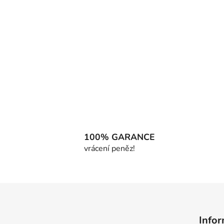
100% GARANCE
vrácení peněz!
Z
á
Infor