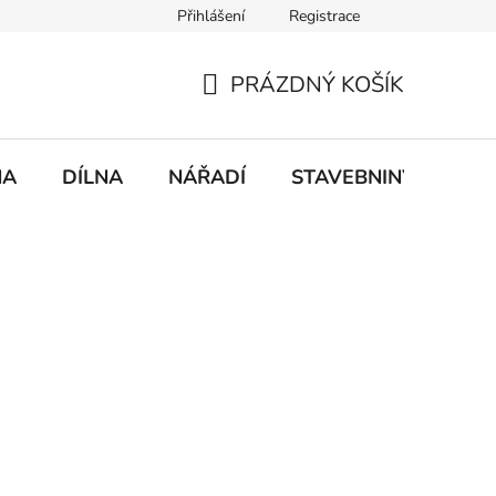
Přihlášení
Registrace
mace
Doprava a platba
PRÁZDNÝ KOŠÍK
NÁKUPNÍ
KOŠÍK
NA
DÍLNA
NÁŘADÍ
STAVEBNINY
DO