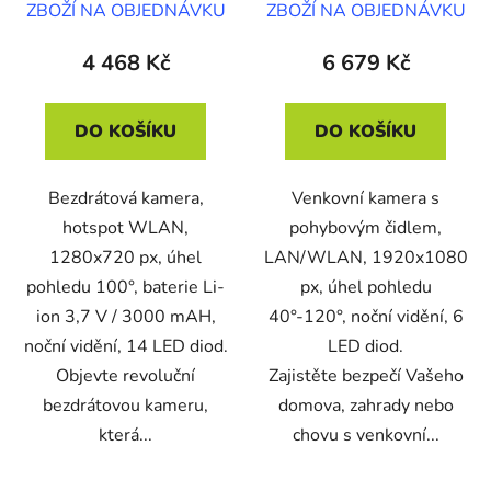
ZBOŽÍ NA OBJEDNÁVKU
ZBOŽÍ NA OBJEDNÁVKU
k
t
4 468 Kč
6 679 Kč
ů
DO KOŠÍKU
DO KOŠÍKU
Bezdrátová kamera,
Venkovní kamera s
hotspot WLAN,
pohybovým čidlem,
1280x720 px, úhel
LAN/WLAN, 1920x1080
pohledu 100°, baterie Li-
px, úhel pohledu
ion 3,7 V / 3000 mAH,
40°-120°, noční vidění, 6
noční vidění, 14 LED diod.
LED diod.
Objevte revoluční
Zajistěte bezpečí Vašeho
bezdrátovou kameru,
domova, zahrady nebo
která...
chovu s venkovní...