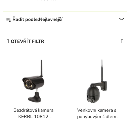
Ř
Řadit podle:
Nejlevnější
a
z
e
OTEVŘÍT FILTR
n
í
V
p
ý
r
p
o
i
d
s
u
p
k
r
t
Bezdrátová kamera
Venkovní kamera s
o
ů
KERBL 10812
pohybovým čidlem
d
SMARTCAM HD
KERBL 10825 IPCAM
u
360 FHD COMPACT