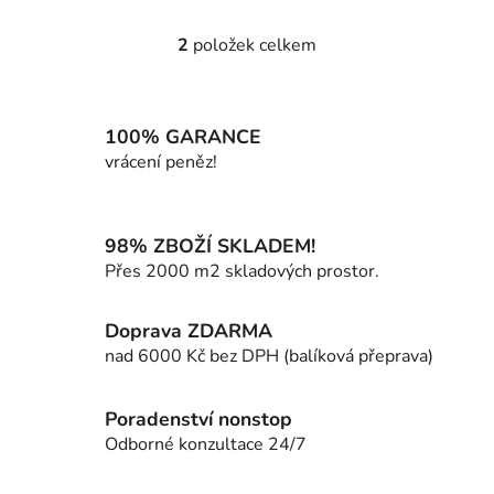
2
položek celkem
O
v
l
á
100% GARANCE
d
vrácení peněz!
a
c
í
98% ZBOŽÍ SKLADEM!
p
Přes 2000 m2 skladových prostor.
r
v
k
Doprava ZDARMA
y
nad 6000 Kč bez DPH (balíková přeprava)
v
ý
p
Poradenství nonstop
i
Odborné konzultace 24/7
s
u