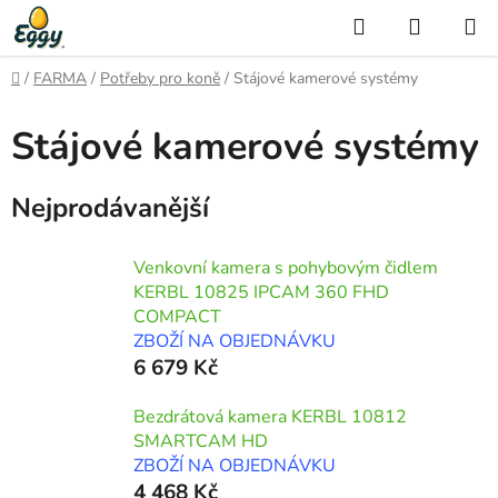
Přejít
Hledat
NÁKUP
na
KOŠÍK
obsah
Domů
/
FARMA
/
Potřeby pro koně
/
Stájové kamerové systémy
Stájové kamerové systémy
Nejprodávanější
Venkovní kamera s pohybovým čidlem
KERBL 10825 IPCAM 360 FHD
COMPACT
ZBOŽÍ NA OBJEDNÁVKU
6 679 Kč
Bezdrátová kamera KERBL 10812
SMARTCAM HD
ZBOŽÍ NA OBJEDNÁVKU
4 468 Kč