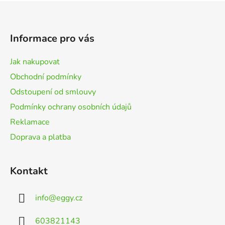
Z
á
p
Informace pro vás
a
t
Jak nakupovat
í
Obchodní podmínky
Odstoupení od smlouvy
Podmínky ochrany osobních údajů
Reklamace
Doprava a platba
Kontakt
info
@
eggy.cz
603821143