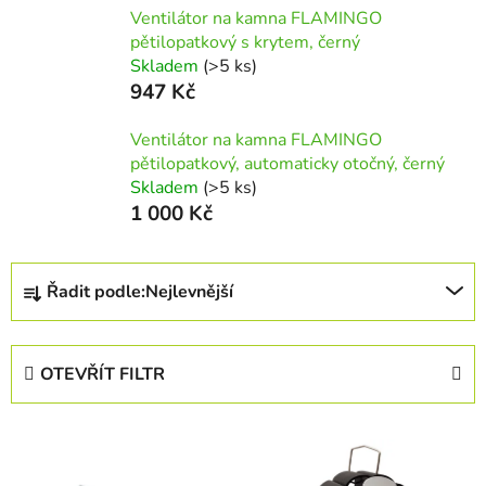
Ventilátor na kamna FLAMINGO
pětilopatkový s krytem, černý
Skladem
(>5 ks)
947 Kč
Ventilátor na kamna FLAMINGO
pětilopatkový, automaticky otočný, černý
Skladem
(>5 ks)
1 000 Kč
Ř
Řadit podle:
Nejlevnější
a
z
e
OTEVŘÍT FILTR
n
í
V
p
ý
r