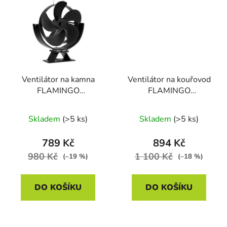
Ventilátor na kamna
Ventilátor na kouřovod
FLAMINGO
FLAMINGO
pětilopatkový naklápěcí,
pětilopatkový
černý
magnetický, naklápěcí,
Skladem
(>5 ks)
Skladem
(>5 ks)
černý
789 Kč
894 Kč
980 Kč
1 100 Kč
(–19 %)
(–18 %)
DO KOŠÍKU
DO KOŠÍKU