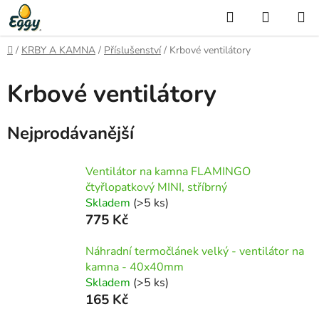
Přejít
Hledat
NÁKUP
na
KOŠÍK
obsah
Domů
/
KRBY A KAMNA
/
Příslušenství
/
Krbové ventilátory
Krbové ventilátory
Nejprodávanější
Ventilátor na kamna FLAMINGO
čtyřlopatkový MINI, stříbrný
Skladem
(>5 ks)
775 Kč
Náhradní termočlánek velký - ventilátor na
kamna - 40x40mm
Skladem
(>5 ks)
165 Kč