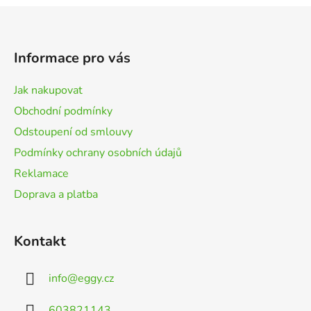
u
Z
á
p
Informace pro vás
a
t
Jak nakupovat
í
Obchodní podmínky
Odstoupení od smlouvy
Podmínky ochrany osobních údajů
Reklamace
Doprava a platba
Kontakt
info
@
eggy.cz
603821143