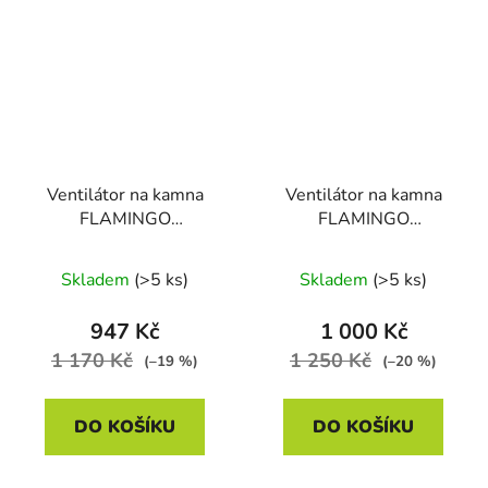
Ventilátor na kamna
Ventilátor na kamna
FLAMINGO
FLAMINGO
pětilopatkový s krytem,
pětilopatkový,
černý
automaticky otočný,
Skladem
(>5 ks)
Skladem
(>5 ks)
černý
947 Kč
1 000 Kč
1 170 Kč
1 250 Kč
(–19 %)
(–20 %)
DO KOŠÍKU
DO KOŠÍKU