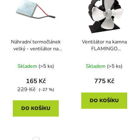
p
o
i
d
s
u
p
k
r
t
Náhradní termočlánek
Ventilátor na kamna
o
ů
velký - ventilátor na
FLAMINGO
d
kamna - 40x40mm
čtyřlopatkový MINI,
u
stříbrný
Skladem
(>5 ks)
Skladem
(>5 ks)
k
t
165 Kč
775 Kč
ů
229 Kč
(–27 %)
DO KOŠÍKU
DO KOŠÍKU