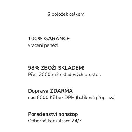
6
položek celkem
O
v
l
á
100% GARANCE
d
vrácení peněz!
a
c
í
98% ZBOŽÍ SKLADEM!
p
Přes 2000 m2 skladových prostor.
r
v
k
Doprava ZDARMA
y
nad 6000 Kč bez DPH (balíková přeprava)
v
ý
p
Poradenství nonstop
i
Odborné konzultace 24/7
s