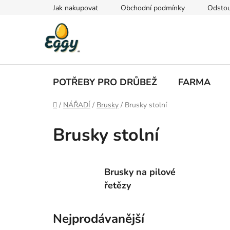
Přejít
Jak nakupovat
Obchodní podmínky
Odstou
na
obsah
POTŘEBY PRO DRŮBEŽ
FARMA
Domů
/
NÁŘADÍ
/
Brusky
/
Brusky stolní
Brusky stolní
Brusky na pilové
řetězy
Nejprodávanější