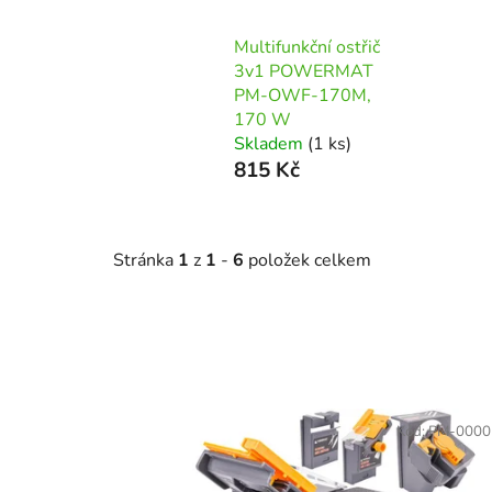
Multifunkční ostřič
3v1 POWERMAT
PM-OWF-170M,
170 W
Skladem
(1 ks)
815 Kč
Stránka
1
z
1
-
6
položek celkem
V
ý
Kód:
PM-0000
p