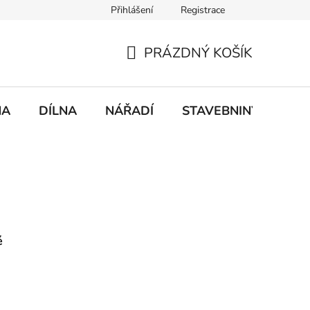
Přihlášení
Registrace
mace
Doprava a platba
PRÁZDNÝ KOŠÍK
NÁKUPNÍ
KOŠÍK
NA
DÍLNA
NÁŘADÍ
STAVEBNINY
DO
é