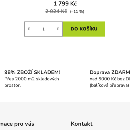
1 799 Kč
2 024 Kč
(–11 %)
DO KOŠÍKU
O
v
l
á
98% ZBOŽÍ SKLADEM!
Doprava ZDAR
d
Přes 2000 m2 skladových
nad 6000 Kč bez 
a
prostor.
(balíková přeprava)
c
í
p
r
v
k
mace pro vás
Kontakt
y