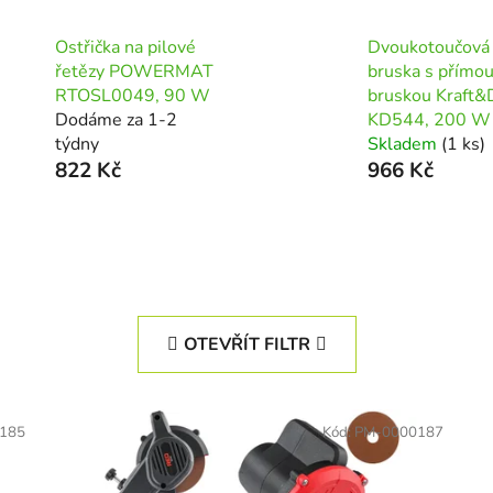
Ostřička na pilové
Dvoukotoučová
řetězy POWERMAT
bruska s přímo
RTOSL0049, 90 W
bruskou Kraft&
Dodáme za 1-2
KD544, 200 W
týdny
Skladem
(1 ks)
822 Kč
966 Kč
OTEVŘÍT FILTR
185
Kód:
PM-0000187