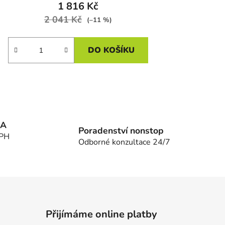
1 816 Kč
2 041 Kč
(–11 %)
DO KOŠÍKU
MA
Poradenství nonstop
DPH
Odborné konzultace 24/7
Přijímáme online platby