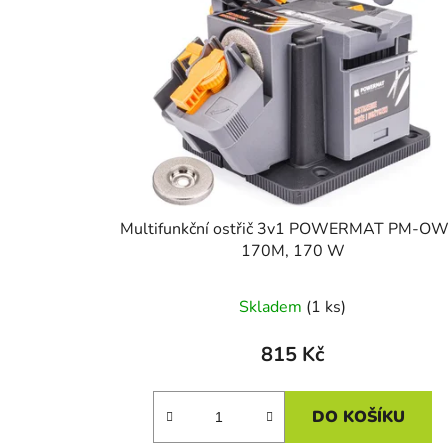
i
s
p
r
o
d
u
k
t
Multifunkční ostřič 3v1 POWERMAT PM-OW
ů
170M, 170 W
Skladem
(1 ks)
815 Kč
DO KOŠÍKU