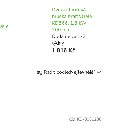
Dvoukotoučová
bruska Kraft&Dele
u
KD566, 1,8 kW,
Dele
200 mm
Dodáme za 1-2
týdny
1 816 Kč
Ř
Řadit podle:
Nejlevnější
a
z
e
n
í
p
Kód:
KD-0000286
r
o