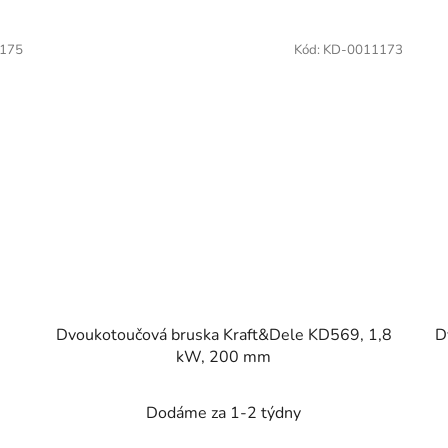
175
Kód:
KD-0011173
Dvoukotoučová bruska Kraft&Dele KD569, 1,8
D
kW, 200 mm
Dodáme za 1-2 týdny