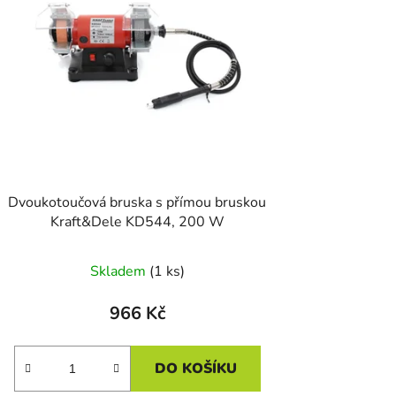
d
u
k
t
ů
Dvoukotoučová bruska s přímou bruskou
Kraft&Dele KD544, 200 W
Skladem
(1 ks)
966 Kč
DO KOŠÍKU