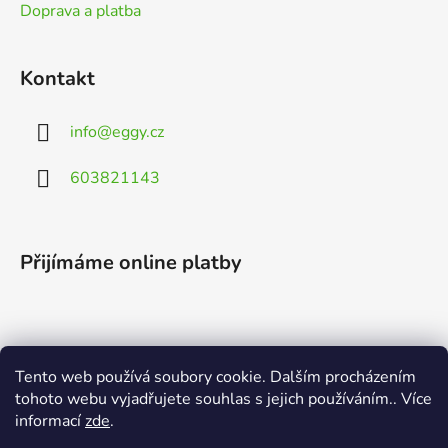
Doprava a platba
Kontakt
info
@
eggy.cz
603821143
Přijímáme online platby
Tento web používá soubory cookie. Dalším procházením
Vyhledávání
tohoto webu vyjadřujete souhlas s jejich používáním.. Více
informací
zde
.