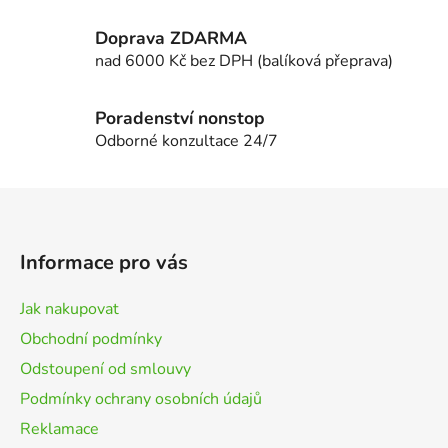
v
k
Doprava ZDARMA
y
nad 6000 Kč bez DPH (balíková přeprava)
v
ý
p
Poradenství nonstop
i
Odborné konzultace 24/7
s
u
Z
á
p
Informace pro vás
a
t
Jak nakupovat
í
Obchodní podmínky
Odstoupení od smlouvy
Podmínky ochrany osobních údajů
Reklamace