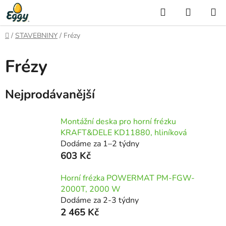
Přejít
Hledat
NÁKUP
na
KOŠÍK
obsah
Domů
/
STAVEBNINY
/
Frézy
Frézy
Nejprodávanější
Montážní deska pro horní frézku
KRAFT&DELE KD11880, hliníková
Dodáme za 1–2 týdny
603 Kč
Horní frézka POWERMAT PM-FGW-
2000T, 2000 W
Dodáme za 2-3 týdny
2 465 Kč