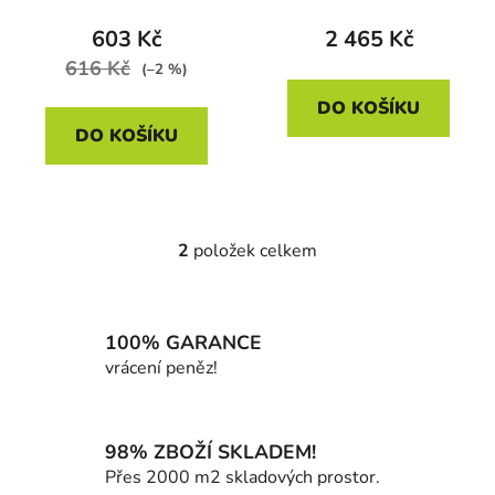
t
603 Kč
2 465 Kč
ů
616 Kč
(–2 %)
DO KOŠÍKU
DO KOŠÍKU
2
položek celkem
O
v
l
á
100% GARANCE
d
vrácení peněz!
a
c
í
98% ZBOŽÍ SKLADEM!
p
Přes 2000 m2 skladových prostor.
r