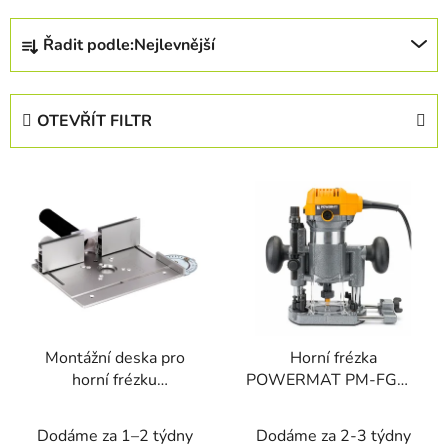
Ř
Řadit podle:
Nejlevnější
a
z
e
OTEVŘÍT FILTR
n
í
V
p
ý
r
p
o
i
d
s
u
p
k
r
t
Montážní deska pro
Horní frézka
o
ů
horní frézku
POWERMAT PM-FGW-
d
KRAFT&DELE
2000T, 2000 W
u
KD11880, hliníková
Dodáme za 1–2 týdny
Dodáme za 2-3 týdny
k