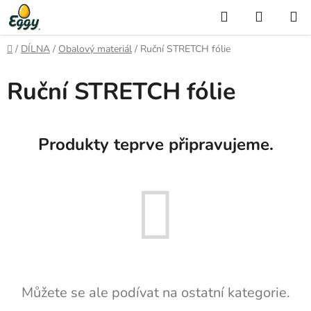
Přejít
Hledat
NÁKUP
na
KOŠÍK
obsah
Domů
/
DÍLNA
/
Obalový materiál
/
Ruční STRETCH fólie
Ruční STRETCH fólie
Produkty teprve připravujeme.
Můžete se ale podívat na ostatní kategorie.