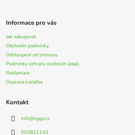
Z
á
p
Informace pro vás
a
t
Jak nakupovat
í
Obchodní podmínky
Odstoupení od smlouvy
Podmínky ochrany osobních údajů
Reklamace
Doprava a platba
Kontakt
info
@
eggy.cz
603821143