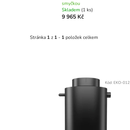
smyčkou
Skladem
(1 ks)
9 965 Kč
Stránka
1
z
1
-
1
položek celkem
V
ý
Kód:
EKO-012
p
i
s
p
r
o