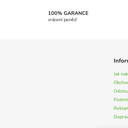
100% GARANCE
vrácení peněz!
Z
á
Infor
p
a
Jak na
t
Obchod
í
Odstou
Podmín
Rekla
Doprav