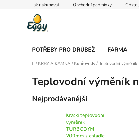
Přejít
Jak nakupovat
Obchodní podmínky
Odstou
na
obsah
POTŘEBY PRO DRŮBEŽ
FARMA
Domů
/
KRBY A KAMNA
/
Kouřovody
/
Teplovodní výměník
Teplovodní výměník 
Nejprodávanější
Kratki teplovodní
výměník
TURBODYM
200mm s chladící