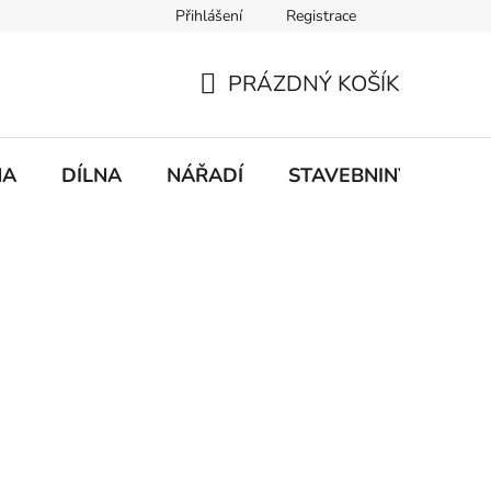
Přihlášení
Registrace
mace
Doprava a platba
PRÁZDNÝ KOŠÍK
NÁKUPNÍ
KOŠÍK
NA
DÍLNA
NÁŘADÍ
STAVEBNINY
DO