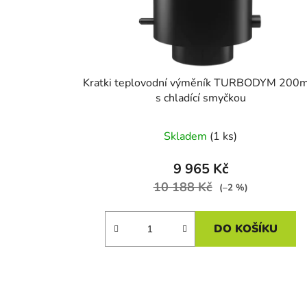
d
u
k
t
Kratki teplovodní výměník TURBODYM 200
ů
s chladící smyčkou
Skladem
(1 ks)
9 965 Kč
10 188 Kč
(–2 %)
DO KOŠÍKU