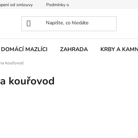
pení od smlouvy
Podmínky ochrany osobních údajů
Rekla
DOMÁCÍ MAZLÍCI
ZAHRADA
KRBY A KAM
 na kouřovod
na kouřovod