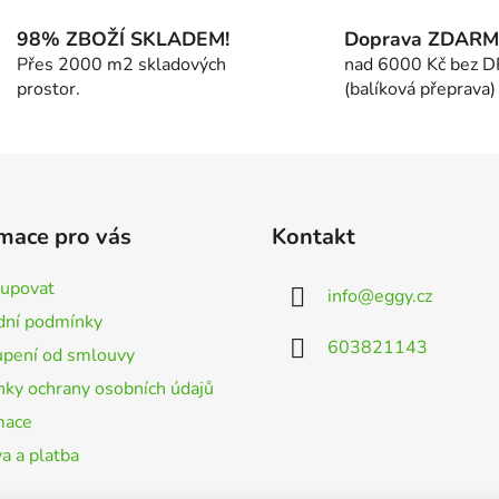
l
á
98% ZBOŽÍ SKLADEM!
Doprava ZDAR
d
Přes 2000 m2 skladových
nad 6000 Kč bez 
a
prostor.
(balíková přeprava)
c
í
p
r
v
k
mace pro vás
Kontakt
y
v
kupovat
info
@
eggy.cz
ý
ní podmínky
p
603821143
i
pení od smlouvy
s
ky ochrany osobních údajů
u
mace
a a platba