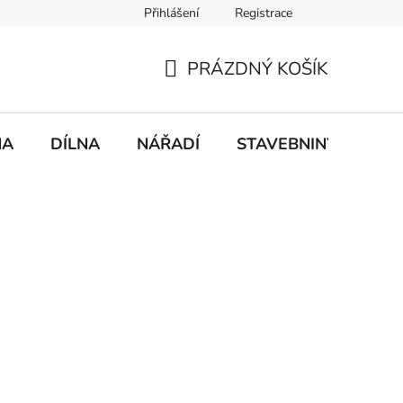
Přihlášení
Registrace
mace
Doprava a platba
PRÁZDNÝ KOŠÍK
NÁKUPNÍ
KOŠÍK
NA
DÍLNA
NÁŘADÍ
STAVEBNINY
DO