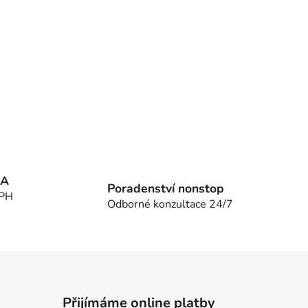
MA
Poradenství nonstop
DPH
Odborné konzultace 24/7
Přijímáme online platby