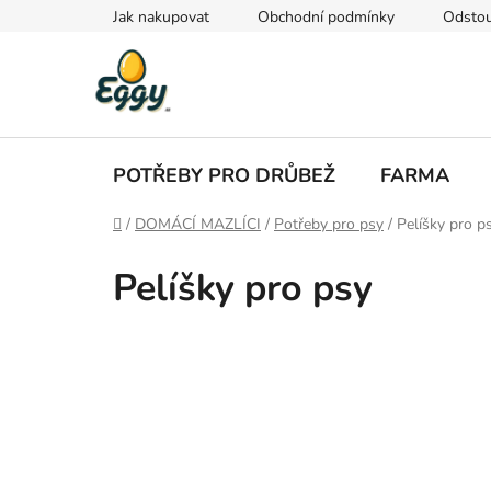
Přejít
Jak nakupovat
Obchodní podmínky
Odstou
na
obsah
POTŘEBY PRO DRŮBEŽ
FARMA
Domů
/
DOMÁCÍ MAZLÍCI
/
Potřeby pro psy
/
Pelíšky pro p
Pelíšky pro psy