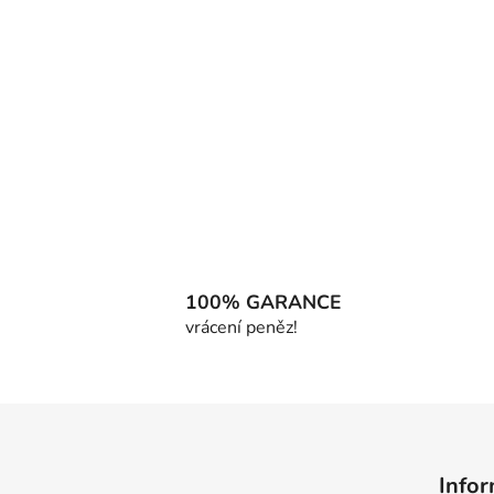
100% GARANCE
vrácení peněz!
Z
á
Infor