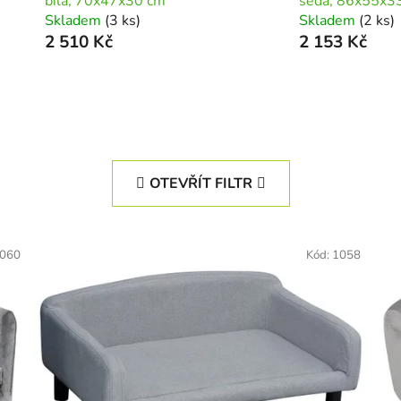
bílá, 70x47x30 cm
šedá, 86x55x3
Skladem
(3 ks)
Skladem
(2 ks)
2 510 Kč
2 153 Kč
OTEVŘÍT FILTR
060
Kód:
1058