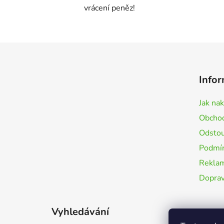
vrácení peněz!
Z
á
Infor
p
a
Jak na
t
Obchod
í
Odstou
Podmín
Rekla
Doprav
Vyhledávání