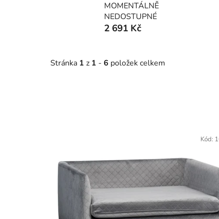
MOMENTÁLNĚ
NEDOSTUPNÉ
2 691 Kč
Stránka
1
z
1
-
6
položek celkem
V
ý
Kód:
1
p
i
s
p
r
o