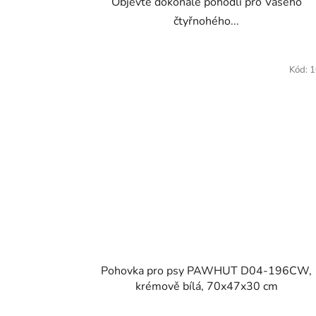
Objevte dokonalé pohodlí pro Vašeho
čtyřnohého...
Kód:
1
Pohovka pro psy PAWHUT D04-196CW,
krémově bílá, 70x47x30 cm