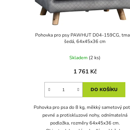
d
u
k
t
Pohovka pro psy PAWHUT D04-159CG, tma
ů
šedá, 64x45x36 cm
Skladem
(2 ks)
1 761 Kč
DO KOŠÍKU
Pohovka pro psa do 8 kg, měkký sametový pot
pevné a protiskluzové nohy, odnímatelná
podložka, rozměry 64x45x36 cm.