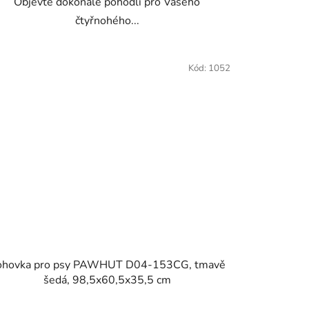
Objevte dokonalé pohodlí pro Vašeho
čtyřnohého...
Kód:
1052
ohovka pro psy PAWHUT D04-153CG, tmavě
šedá, 98,5x60,5x35,5 cm