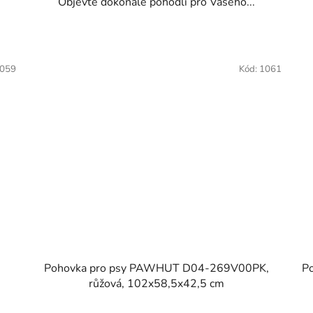
Objevte dokonalé pohodlí pro Vašeho...
059
Kód:
1061
Pohovka pro psy PAWHUT D04-269V00PK,
P
růžová, 102x58,5x42,5 cm