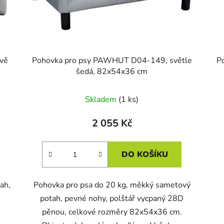
vě
Pohovka pro psy PAWHUT D04-149, světle
P
šedá, 82x54x36 cm
Skladem
(1 ks)
2 055 Kč
DO KOŠÍKU
ah,
Pohovka pro psa do 20 kg, měkký sametový
potah, pevné nohy, polštář vycpaný 28D
pěnou, celkové rozměry 82x54x36 cm.