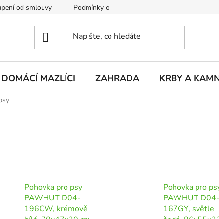
pení od smlouvy
Podmínky ochrany osobních údajů
Rekla
DOMÁCÍ MAZLÍCI
ZAHRADA
KRBY A KAM
psy
Pohovka pro psy
Pohovka pro ps
PAWHUT D04-
PAWHUT D04
196CW, krémově
167GY, světle