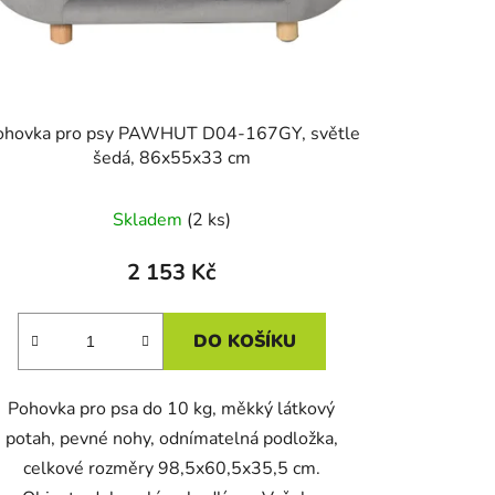
ů
ohovka pro psy PAWHUT D04-167GY, světle
šedá, 86x55x33 cm
Skladem
(2 ks)
2 153 Kč
DO KOŠÍKU
Pohovka pro psa do 10 kg, měkký látkový
potah, pevné nohy, odnímatelná podložka,
celkové rozměry 98,5x60,5x35,5 cm.