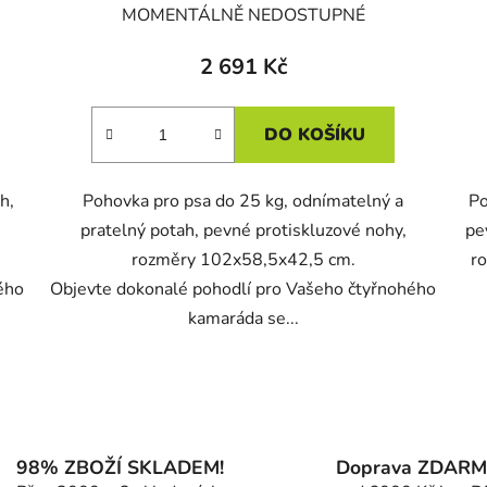
MOMENTÁLNĚ NEDOSTUPNÉ
2 691 Kč
DO KOŠÍKU
h,
Pohovka pro psa do 25 kg, odnímatelný a
Po
pratelný potah, pevné protiskluzové nohy,
pe
rozměry 102x58,5x42,5 cm.
r
ého
Objevte dokonalé pohodlí pro Vašeho čtyřnohého
kamaráda se...
O
v
l
á
98% ZBOŽÍ SKLADEM!
Doprava ZDAR