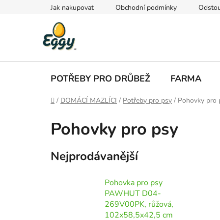
Přejít
Jak nakupovat
Obchodní podmínky
Odstou
na
obsah
POTŘEBY PRO DRŮBEŽ
FARMA
Domů
/
DOMÁCÍ MAZLÍCI
/
Potřeby pro psy
/
Pohovky pro 
Pohovky pro psy
Nejprodávanější
Pohovka pro psy
PAWHUT D04-
269V00PK, růžová,
102x58,5x42,5 cm