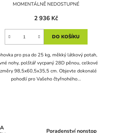
MOMENTÁLNĚ NEDOSTUPNÉ
2 936 Kč
DO KOŠÍKU
hovka pro psa do 25 kg, měkký látkový potah,
vné nohy, polštář vycpaný 28D pěnou, celkové
ozměry 98,5x60,5x35,5 cm. Objevte dokonalé
pohodlí pro Vašeho čtyřnohého...
MA
Poradenství nonstop