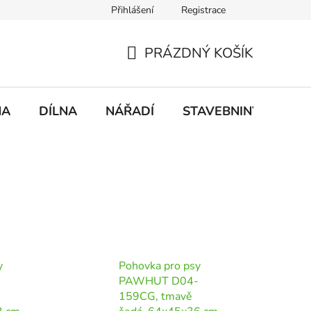
Přihlášení
Registrace
mace
Doprava a platba
PRÁZDNÝ KOŠÍK
NÁKUPNÍ
KOŠÍK
NA
DÍLNA
NÁŘADÍ
STAVEBNINY
DO
y
Pohovka pro psy
-
PAWHUT D04-
159CG, tmavě