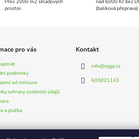
d
Přes 2000 m2 skladových
nad 6000 Kč bez 
a
prostor.
(balíková přeprava)
c
í
p
r
v
k
mace pro vás
Kontakt
y
v
kupovat
info
@
eggy.cz
ý
ní podmínky
p
603821143
i
pení od smlouvy
s
ky ochrany osobních údajů
u
mace
a a platba