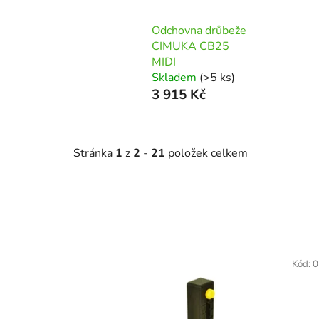
Odchovna drůbeže
CIMUKA CB25
MIDI
Skladem
(>5 ks)
3 915 Kč
Stránka
1
z
2
-
21
položek celkem
V
ý
Kód:
0
p
i