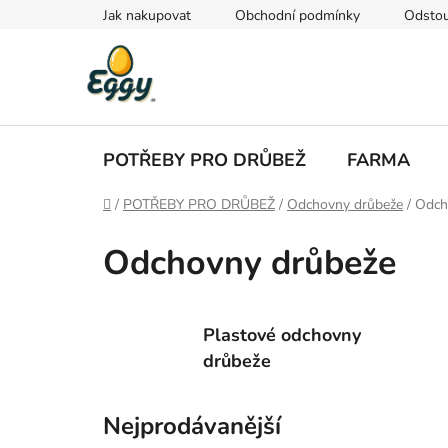
Přejít
Jak nakupovat
Obchodní podmínky
Odstou
na
obsah
POTŘEBY PRO DRŮBEŽ
FARMA
Domů
/
POTŘEBY PRO DRŮBEŽ
/
Odchovny drůbeže
/
Odch
Odchovny drůbeže
Plastové odchovny
drůbeže
Nejprodávanější