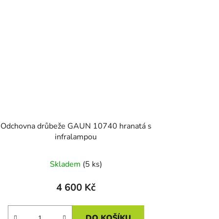
Odchovna drůbeže GAUN 10740 hranatá s
infralampou
Skladem
(5 ks)
4 600 Kč
DO KOŠÍKU