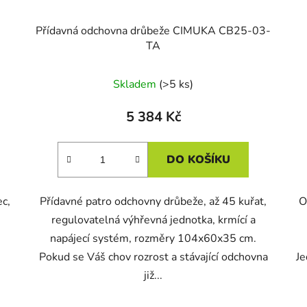
Přídavná odchovna drůbeže CIMUKA CB25-03-
TA
Skladem
(>5 ks)
5 384 Kč
DO KOŠÍKU
ec,
Přídavné patro odchovny drůbeže, až 45 kuřat,
O
regulovatelná výhřevná jednotka, krmící a
napájecí systém, rozměry 104x60x35 cm.
Pokud se Váš chov rozrost a stávající odchovna
Je
již...