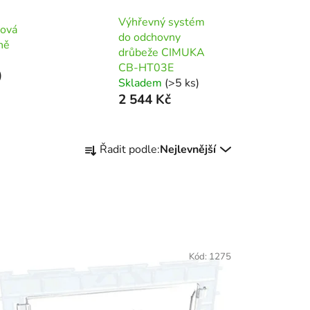
Výhřevný systém
tová
do odchovny
ně
drůbeže CIMUKA
CB-HT03E
)
Skladem
(>5 ks)
2 544 Kč
Ř
Řadit podle:
Nejlevnější
a
z
e
n
í
p
Kód:
1275
r
o
d