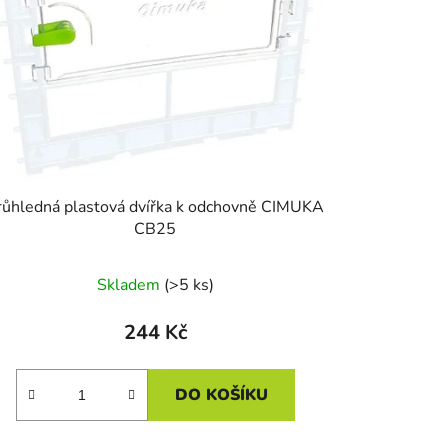
u
k
t
ů
růhledná plastová dvířka k odchovně CIMUKA
CB25
Skladem
(>5 ks)
244 Kč
DO KOŠÍKU