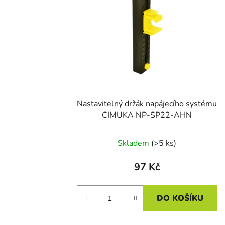
s
p
r
o
d
u
k
t
Nastavitelný držák napájecího systému
ů
CIMUKA NP-SP22-AHN
Skladem
(>5 ks)
97 Kč
DO KOŠÍKU