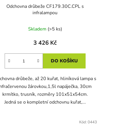
Odchovna drůbeže CF179.30C.CPL s
infralampou
Skladem
(>5 ks)
3 426 Kč
DO KOŠÍKU
chovna drůbeže, až 20 kuřat, hliníková lampa s
infračervenou žárovkou,1,5l napáječka, 30cm
krmítko, trusník, rozměry 101x51x54cm.
Jedná se o kompletní odchovnu kuřat,...
Kód:
0443