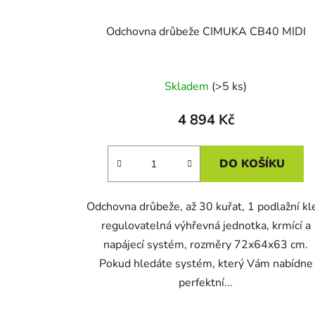
Odchovna drůbeže CIMUKA CB40 MIDI
Skladem
(>5 ks)
4 894 Kč
DO KOŠÍKU
Odchovna drůbeže, až 30 kuřat, 1 podlažní kl
regulovatelná výhřevná jednotka, krmící a
napájecí systém, rozměry 72x64x63 cm.
Pokud hledáte systém, který Vám nabídne
perfektní...