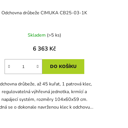
Odchovna drůbeže CIMUKA CB25-03-1K
Skladem
(>5 ks)
6 363 Kč
DO KOŠÍKU
dchovna drůbeže, až 45 kuřat, 1 patrová klec,
regulovatelná výhřevná jednotka, krmící a
napájecí systém, rozměry 104x60x59 cm.
dná se o dokonale navrženou klec k odchovu...