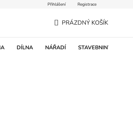
Přihlášení
Registrace
mace
Doprava a platba
PRÁZDNÝ KOŠÍK
NÁKUPNÍ
KOŠÍK
NA
DÍLNA
NÁŘADÍ
STAVEBNINY
DO