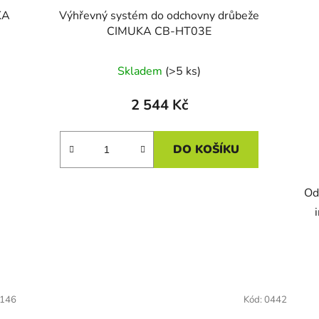
KA
Výhřevný systém do odchovny drůbeže
CIMUKA CB-HT03E
Skladem
(>5 ks)
2 544 Kč
DO KOŠÍKU
Od
146
Kód:
0442