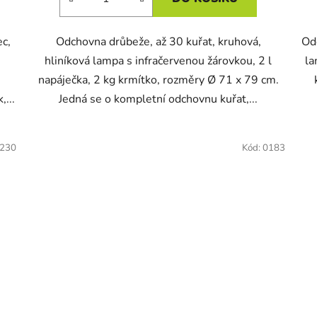
ec,
Odchovna drůbeže, až 30 kuřat, kruhová,
Odc
hliníková lampa s infračervenou žárovkou, 2 l
la
napáječka, 2 kg krmítko, rozměry Ø 71 x 79 cm.
...
Jedná se o kompletní odchovnu kuřat,...
230
Kód:
0183