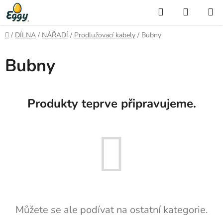
Přejít
Hledat
NÁKUP
na
KOŠÍK
obsah
Domů
/
DÍLNA
/
NÁŘADÍ
/
Prodlužovací kabely
/
Bubny
Bubny
Produkty teprve připravujeme.
Můžete se ale podívat na ostatní kategorie.