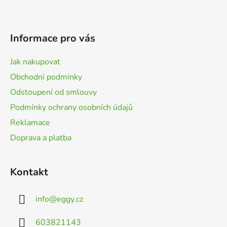
Z
á
p
Informace pro vás
a
t
Jak nakupovat
í
Obchodní podmínky
Odstoupení od smlouvy
Podmínky ochrany osobních údajů
Reklamace
Doprava a platba
Kontakt
info
@
eggy.cz
603821143