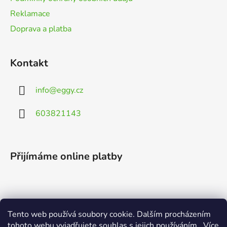
Reklamace
Doprava a platba
Kontakt
info
@
eggy.cz
603821143
Přijímáme online platby
Tento web používá soubory cookie. Dalším procházením
Vyhledávání
tohoto webu vyjadřujete souhlas s jejich používáním.. Více