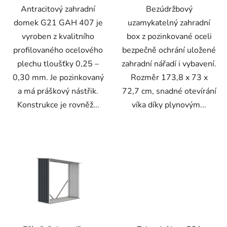
Antracitový zahradní
Bezúdržbový
domek G21 GAH 407 je
uzamykatelný zahradní
vyroben z kvalitního
box z pozinkované oceli
profilovaného ocelového
bezpečně ochrání uložené
plechu tloušťky 0,25 –
zahradní nářadí i vybavení.
0,30 mm. Je pozinkovaný
Rozměr 173,8 x 73 x
a má práškový nástřik.
72,7 cm, snadné otevírání
Konstrukce je rovněž...
víka díky plynovým...