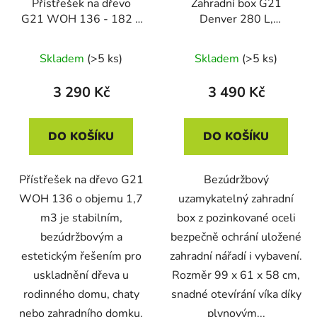
Přístřešek na dřevo
Zahradní box G21
G21 WOH 136 - 182 x
Denver 280 L,
75 cm, antracitový
antracitový plechový
Skladem
(>5 ks)
Skladem
(>5 ks)
3 290 Kč
3 490 Kč
DO KOŠÍKU
DO KOŠÍKU
Přístřešek na dřevo G21
Bezúdržbový
WOH 136 o objemu 1,7
uzamykatelný zahradní
m3 je stabilním,
box z pozinkované oceli
bezúdržbovým a
bezpečně ochrání uložené
estetickým řešením pro
zahradní nářadí i vybavení.
uskladnění dřeva u
Rozměr 99 x 61 x 58 cm,
rodinného domu, chaty
snadné otevírání víka díky
nebo zahradního domku.
plynovým...