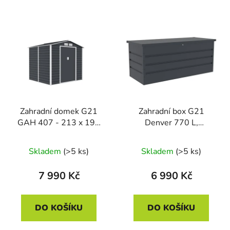
Zahradní domek G21
Zahradní box G21
GAH 407 - 213 x 191
Denver 770 L,
cm, antracitový
antracitový plechový
Skladem
(>5 ks)
Skladem
(>5 ks)
7 990 Kč
6 990 Kč
DO KOŠÍKU
DO KOŠÍKU