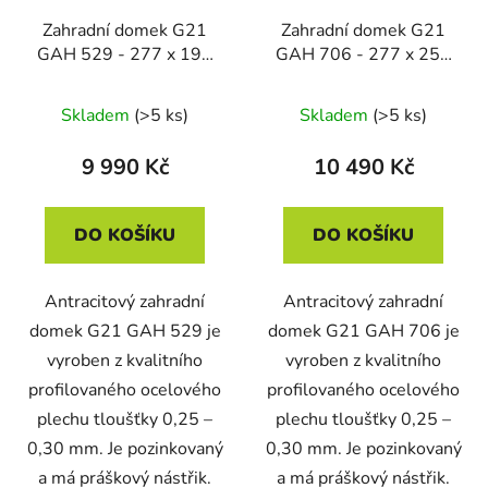
Zahradní domek G21
Zahradní domek G21
GAH 529 - 277 x 191
GAH 706 - 277 x 255
cm, antracitový
cm, antracitový
Skladem
(>5 ks)
Skladem
(>5 ks)
9 990 Kč
10 490 Kč
DO KOŠÍKU
DO KOŠÍKU
Antracitový zahradní
Antracitový zahradní
domek G21 GAH 529 je
domek G21 GAH 706 je
vyroben z kvalitního
vyroben z kvalitního
profilovaného ocelového
profilovaného ocelového
plechu tloušťky 0,25 –
plechu tloušťky 0,25 –
0,30 mm. Je pozinkovaný
0,30 mm. Je pozinkovaný
a má práškový nástřik.
a má práškový nástřik.