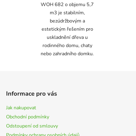
WOH 682 o objemu 5,7
m3 je stabilním,
bezúdržbovým a
estetickým řešením pro
uskladnění dřeva u
rodinného domu, chaty
nebo zahradního domku.
Z
á
p
Informace pro vás
a
t
Jak nakupovat
í
Obchodní podmínky
Odstoupení od smlouvy
Podmínky ochrany osobních údajů