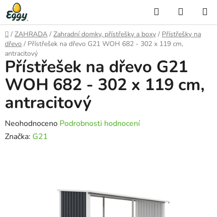
Přejít
Hledat
NÁKUP
na
KOŠÍK
obsah
Domů
/
ZAHRADA
/
Zahradní domky, přístřešky a boxy
/
Přístřešky na
dřevo
/
Přístřešek na dřevo G21 WOH 682 - 302 x 119 cm,
antracitový
Přístřešek na dřevo G21
WOH 682 - 302 x 119 cm,
antracitový
Průměrné
Neohodnoceno
Podrobnosti hodnocení
hodnocení
Značka:
G21
produktu
je
0,0
z
5
hvězdiček.