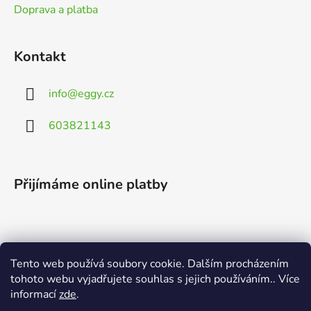
Doprava a platba
Kontakt
info
@
eggy.cz
603821143
Přijímáme online platby
Tento web používá soubory cookie. Dalším procházením
Vyhledávání
tohoto webu vyjadřujete souhlas s jejich používáním.. Více
informací
zde
.