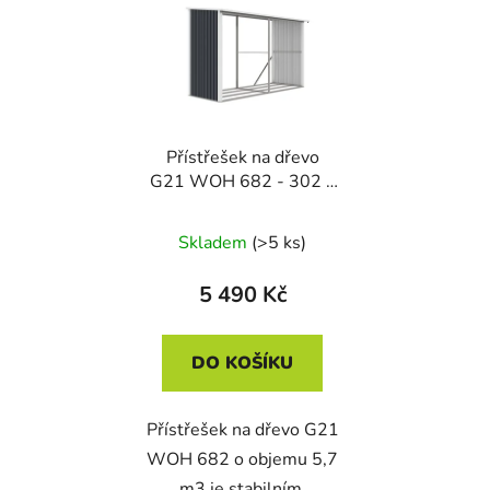
Přístřešek na dřevo
G21 WOH 682 - 302 x
119 cm, antracitový
Skladem
(>5 ks)
5 490 Kč
DO KOŠÍKU
Přístřešek na dřevo G21
WOH 682 o objemu 5,7
m3 je stabilním,