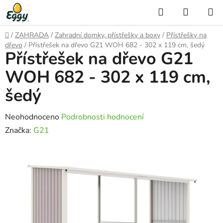
Přejít
Hledat
NÁKUP
na
KOŠÍK
obsah
Domů
/
ZAHRADA
/
Zahradní domky, přístřešky a boxy
/
Přístřešky na
dřevo
/
Přístřešek na dřevo G21 WOH 682 - 302 x 119 cm, šedý
Přístřešek na dřevo G21
WOH 682 - 302 x 119 cm,
šedý
Průměrné
Neohodnoceno
Podrobnosti hodnocení
hodnocení
Značka:
G21
produktu
je
0,0
z
5
hvězdiček.