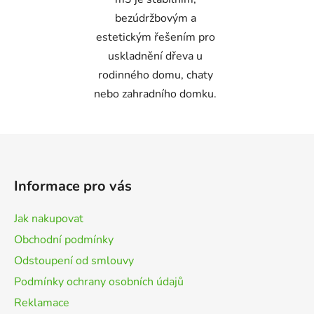
bezúdržbovým a
estetickým řešením pro
uskladnění dřeva u
rodinného domu, chaty
nebo zahradního domku.
Z
á
p
Informace pro vás
a
t
Jak nakupovat
í
Obchodní podmínky
Odstoupení od smlouvy
Podmínky ochrany osobních údajů
Reklamace