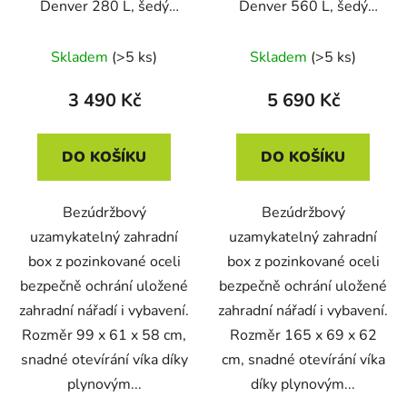
Denver 280 L, šedý
Denver 560 L, šedý
plechový
plechový
Skladem
(>5 ks)
Skladem
(>5 ks)
3 490 Kč
5 690 Kč
DO KOŠÍKU
DO KOŠÍKU
Bezúdržbový
Bezúdržbový
uzamykatelný zahradní
uzamykatelný zahradní
box z pozinkované oceli
box z pozinkované oceli
bezpečně ochrání uložené
bezpečně ochrání uložené
zahradní nářadí i vybavení.
zahradní nářadí i vybavení.
Rozměr 99 x 61 x 58 cm,
Rozměr 165 x 69 x 62
snadné otevírání víka díky
cm, snadné otevírání víka
plynovým...
díky plynovým...