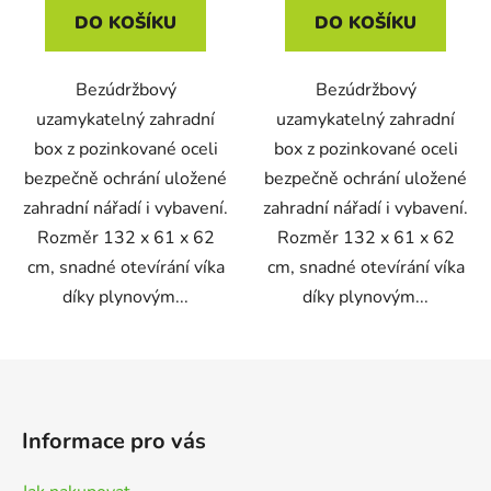
DO KOŠÍKU
DO KOŠÍKU
Bezúdržbový
Bezúdržbový
uzamykatelný zahradní
uzamykatelný zahradní
box z pozinkované oceli
box z pozinkované oceli
bezpečně ochrání uložené
bezpečně ochrání uložené
zahradní nářadí i vybavení.
zahradní nářadí i vybavení.
Rozměr 132 x 61 x 62
Rozměr 132 x 61 x 62
cm, snadné otevírání víka
cm, snadné otevírání víka
díky plynovým...
díky plynovým...
Z
á
p
Informace pro vás
a
t