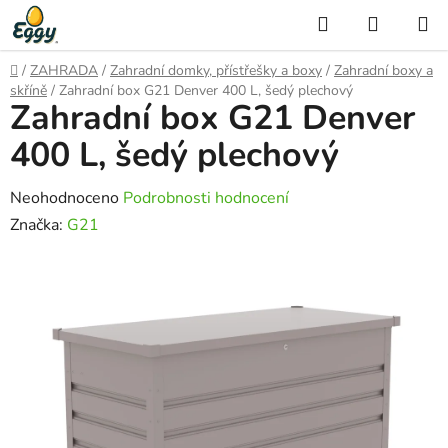
Přejít
Hledat
NÁKUP
na
KOŠÍK
obsah
Domů
/
ZAHRADA
/
Zahradní domky, přístřešky a boxy
/
Zahradní boxy a
skříně
/
Zahradní box G21 Denver 400 L, šedý plechový
Zahradní box G21 Denver
400 L, šedý plechový
Průměrné
Neohodnoceno
Podrobnosti hodnocení
hodnocení
Značka:
G21
produktu
je
0,0
z
5
hvězdiček.