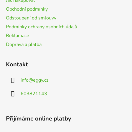
Jak nakupovat
í
Obchodní podmínky
Odstoupení od smlouvy
Podmínky ochrany osobních údajů
Reklamace
Doprava a platba
Kontakt
info
@
eggy.cz
603821143
Přijímáme online platby