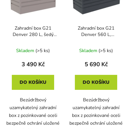
Zahradní box G21
Zahradní box G21
Denver 280 L, šedý
Denver 560 L,
plechový
antracitový plechový
Skladem
(>5 ks)
Skladem
(>5 ks)
3 490 Kč
5 690 Kč
DO KOŠÍKU
DO KOŠÍKU
Bezúdržbový
Bezúdržbový
uzamykatelný zahradní
uzamykatelný zahradní
box z pozinkované oceli
box z pozinkované oceli
bezpečně ochrání uložené
bezpečně ochrání uložené