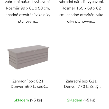
zahradní nářadí i vybavení.
zahradní nářadí i vybavení.
Rozměr 99 x 61 x 58 cm,
Rozměr 165 x 69 x 62
snadné otevírání víka díky
cm, snadné otevírání víka
plynovým...
díky plynovým...
Zahradní box G21
Zahradní box G21
Denver 560 L, šedý
Denver 770 L, šedý
plechový
plechový
Skladem
(>5 ks)
Skladem
(>5 ks)