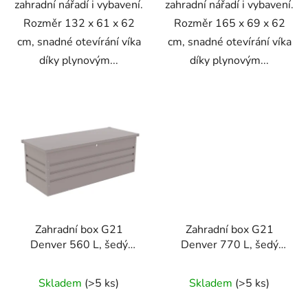
zahradní nářadí i vybavení.
zahradní nářadí i vybavení.
Rozměr 132 x 61 x 62
Rozměr 165 x 69 x 62
cm, snadné otevírání víka
cm, snadné otevírání víka
díky plynovým...
díky plynovým...
Zahradní box G21
Zahradní box G21
Denver 560 L, šedý
Denver 770 L, šedý
plechový
plechový
Skladem
(>5 ks)
Skladem
(>5 ks)