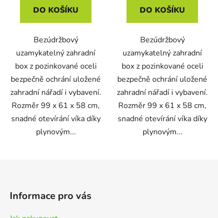
DO KOŠÍKU
DO KOŠÍKU
Bezúdržbový
Bezúdržbový
uzamykatelný zahradní
uzamykatelný zahradní
box z pozinkované oceli
box z pozinkované oceli
bezpečně ochrání uložené
bezpečně ochrání uložené
zahradní nářadí i vybavení.
zahradní nářadí i vybavení.
Rozměr 99 x 61 x 58 cm,
Rozměr 99 x 61 x 58 cm,
snadné otevírání víka díky
snadné otevírání víka díky
plynovým...
plynovým...
Z
á
p
Informace pro vás
a
t