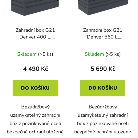
Zahradní box G21
Zahradní box G21
Denver 400 L,
Denver 560 L,
antracitový plechový
antracitový plechový
Skladem
(>5 ks)
Skladem
(>5 ks)
4 490 Kč
5 690 Kč
DO KOŠÍKU
DO KOŠÍKU
Bezúdržbový
Bezúdržbový
uzamykatelný zahradní
uzamykatelný zahradní
box z pozinkované oceli
box z pozinkované oceli
bezpečně ochrání uložené
bezpečně ochrání uložené