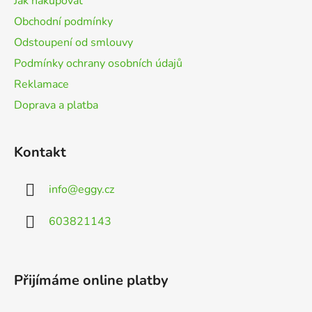
Jak nakupovat
í
Obchodní podmínky
Odstoupení od smlouvy
Podmínky ochrany osobních údajů
Reklamace
Doprava a platba
Kontakt
info
@
eggy.cz
603821143
Přijímáme online platby