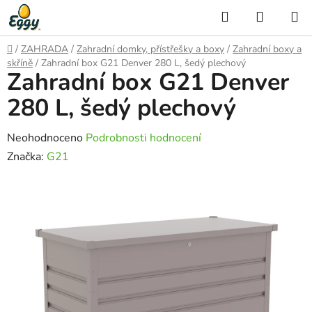
Přejít
Hledat
NÁKUP
na
KOŠÍK
obsah
Domů
/
ZAHRADA
/
Zahradní domky, přístřešky a boxy
/
Zahradní boxy a
skříně
/
Zahradní box G21 Denver 280 L, šedý plechový
Zahradní box G21 Denver
280 L, šedý plechový
Průměrné
Neohodnoceno
Podrobnosti hodnocení
hodnocení
Značka:
G21
produktu
je
0,0
z
5
hvězdiček.