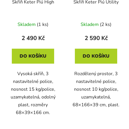
Skříň Keter Piú High
Skříň Keter Piú Utility
Skladem
(1 ks)
Skladem
(2 ks)
2 490 Kč
2 590 Kč
DO KOŠÍKU
DO KOŠÍKU
Vysoká skříň, 3
Rozdělený prostor, 3
nastavitelné police,
nastavitelné police,
nosnost 15 kg/police,
nosnost 10 kg/police,
uzamykatelná, odolný
uzamykatelná,
plast, rozměry
68×166×39 cm, plast.
68×39×166 cm.