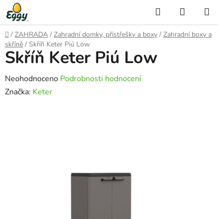
Přejít
Hledat
NÁKUP
na
KOŠÍK
obsah
Domů
/
ZAHRADA
/
Zahradní domky, přístřešky a boxy
/
Zahradní boxy a
skříně
/
Skříň Keter Piú Low
Skříň Keter Piú Low
Průměrné
Neohodnoceno
Podrobnosti hodnocení
hodnocení
Značka:
Keter
produktu
je
0,0
z
5
hvězdiček.