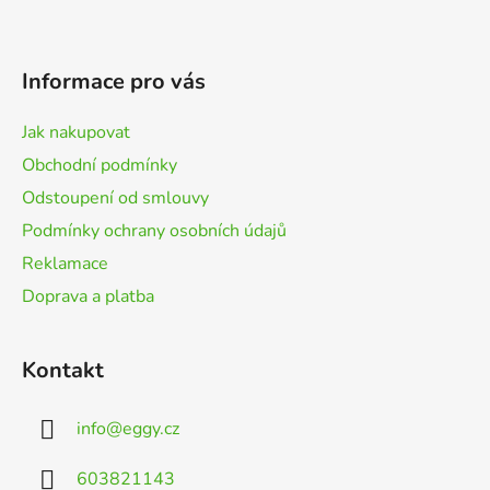
Z
á
p
Informace pro vás
a
t
Jak nakupovat
í
Obchodní podmínky
Odstoupení od smlouvy
Podmínky ochrany osobních údajů
Reklamace
Doprava a platba
Kontakt
info
@
eggy.cz
603821143