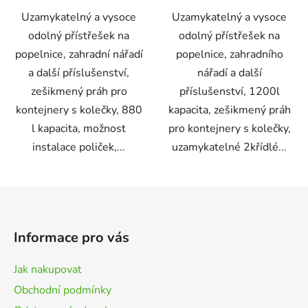
Uzamykatelný a vysoce
Uzamykatelný a vysoce
odolný přístřešek na
odolný přístřešek na
popelnice, zahradní nářadí
popelnice, zahradního
a další příslušenství,
nářadí a další
zešikmený práh pro
příslušenství, 1200l
kontejnery s kolečky, 880
kapacita, zešikmený práh
l kapacita, možnost
pro kontejnery s kolečky,
instalace poliček,...
uzamykatelné 2křídlé...
Z
á
p
Informace pro vás
a
t
Jak nakupovat
í
Obchodní podmínky