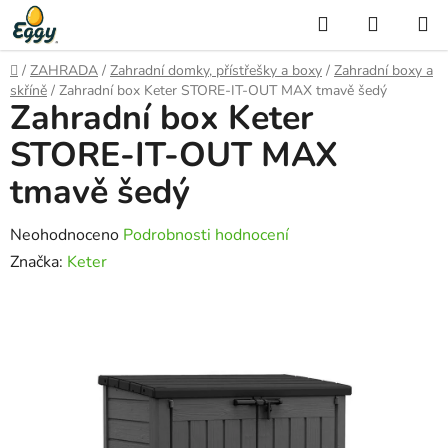
Přejít
Hledat
NÁKUP
na
KOŠÍK
obsah
Domů
/
ZAHRADA
/
Zahradní domky, přístřešky a boxy
/
Zahradní boxy a
skříně
/
Zahradní box Keter STORE-IT-OUT MAX tmavě šedý
Zahradní box Keter
STORE-IT-OUT MAX
tmavě šedý
Průměrné
Neohodnoceno
Podrobnosti hodnocení
hodnocení
Značka:
Keter
produktu
je
0,0
z
5
hvězdiček.