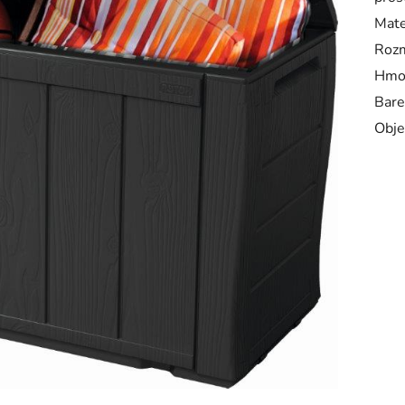
Mate
Rozm
Hmot
Bare
Obje