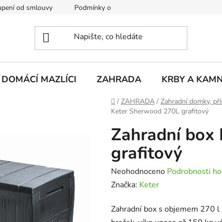
pení od smlouvy
Podmínky ochrany osobních údajů
Rekla
DOMÁCÍ MAZLÍCI
ZAHRADA
KRBY A KAM
Domů
/
ZAHRADA
/
Zahradní domky, pří
Keter Sherwood 270L grafitový
Zahradní box
grafitový
Průměrné
Neohodnoceno
Podrobnosti ho
hodnocení
Značka:
Keter
produktu
Zahradní box s objemem 270 l p
je