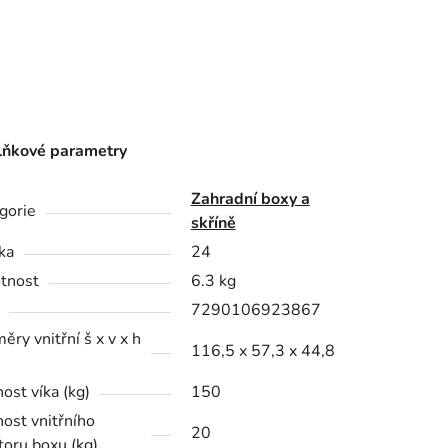
ňkové parametry
Zahradní boxy a
gorie
skříně
ka
24
tnost
6.3 kg
7290106923867
ěry vnitřní š x v x h
116,5 x 57,3 x 44,8
ost víka (kg)
150
ost vnitřního
20
toru boxu (kg)