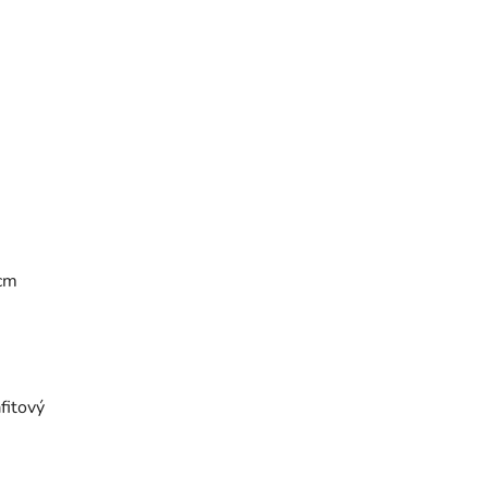
 cm
fitový