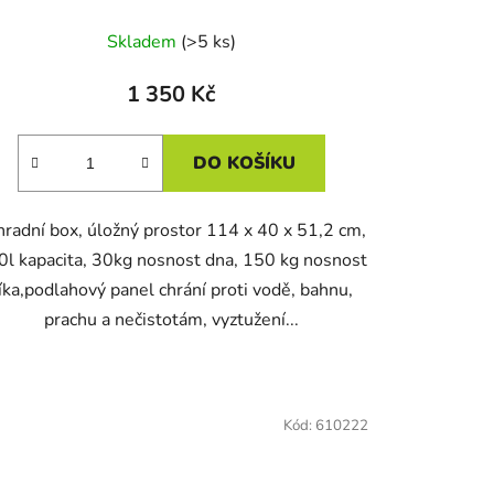
Skladem
(>5 ks)
1 350 Kč
DO KOŠÍKU
hradní box, úložný prostor 114 x 40 x 51,2 cm,
0l kapacita, 30kg nosnost dna, 150 kg nosnost
íka,podlahový panel chrání proti vodě, bahnu,
prachu a nečistotám, vyztužení...
Kód:
610222