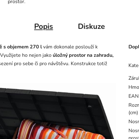
prostor.
Popis
Diskuze
vě s objemem 270 l
vám dokonale poslouží k
Dopl
 Využijete ho nejen jako
úložný prostor na zahradu,
 sezení pro sebe či pro návštěvu. Konstrukce totiž
Kate
Záru
Hmo
EAN
Rozm
(cm)
Nosn
Nosn
pros