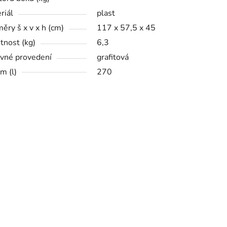
riál
plast
ěry š x v x h (cm)
117 x 57,5 x 45
nost (kg)
6,3
vné provedení
grafitová
m (l)
270