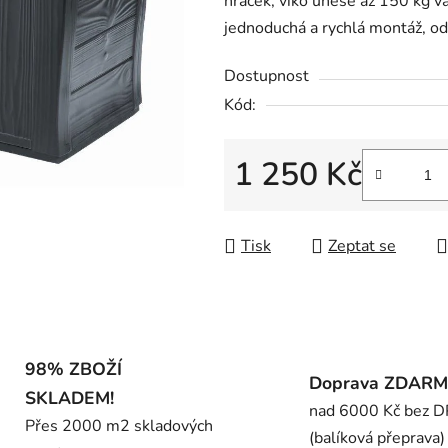
hraček, víko unese až 150 kg váh
0,0
jednoduchá a rychlá montáž, odo
z
5
Dostupnost
hvězdiček.
Kód:
1 250 Kč
Měrná cena:
Tisk
Zeptat se
98% ZBOŽÍ
Doprava ZDAR
SKLADEM!
nad 6000 Kč bez 
Přes 2000 m2 skladových
(balíková přeprava)