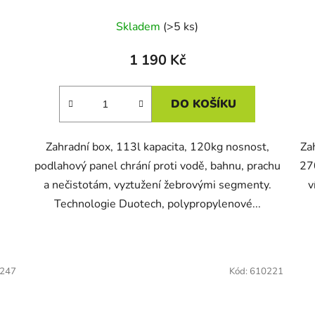
Skladem
(>5 ks)
1 190 Kč
DO KOŠÍKU
Zahradní box, 113l kapacita, 120kg nosnost,
Za
podlahový panel chrání proti vodě, bahnu, prachu
27
a nečistotám, vyztužení žebrovými segmenty.
v
Technologie Duotech, polypropylenové...
247
Kód:
610221