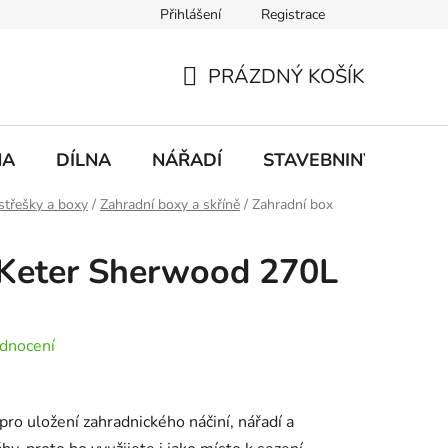
Přihlášení
Registrace
mace
Doprava a platba
PRÁZDNÝ KOŠÍK
NÁKUPNÍ
KOŠÍK
NA
DÍLNA
NÁŘADÍ
STAVEBNINY
DO
střešky a boxy
/
Zahradní boxy a skříně
/
Zahradní box
 Keter Sherwood 270L
dnocení
ro uložení zahradnického náčiní, nářadí a