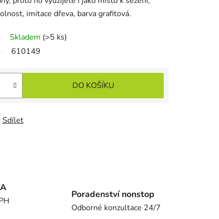
y, proto ho využijete i jako místo k sezení,
lnost, imitace dřeva, barva grafitová.
Skladem
(>5 ks)
610149
DO KOŠÍKU
Sdílet
MA
Poradenství nonstop
DPH
Odborné konzultace 24/7